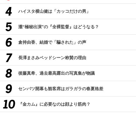
ハイスタ横山健は「カッコだけの男」
瀧“極秘出演”の『全裸監督』はどうなる？
倉持由香、結婚で「騙された」の声
長澤まさみベッドシーン称賛の理由
後藤真希、過去最高露出の写真集が物議
センバツ開幕も観客席はガラガラの春夏格差
『金カム』に必要なのは顔より筋肉？