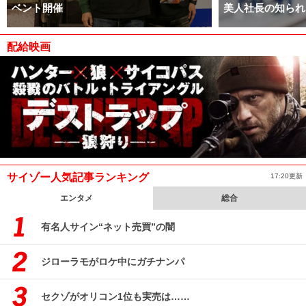
ベント開催
美人社長の知られ
配給映画
サイゾー人気記事ランキング
17:20更新
エンタメ
総合
有名人サイン“ネット売買”の闇
ジローラモがロケ中にガチナンパ
セクゾがオリコン1位も実売は……