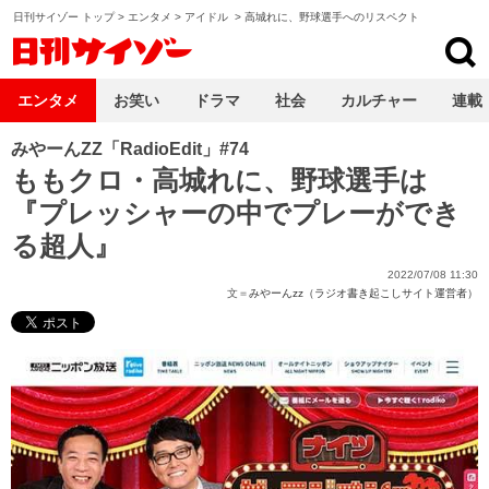
日刊サイゾー トップ
>
エンタメ
>
アイドル
>
高城れに、野球選手へのリスペクト
日刊サイゾー
エンタメ
お笑い
ドラマ
社会
カルチャー
連載
みやーんZZ「RadioEdit」#74
ももクロ・高城れに、野球選手は
『プレッシャーの中でプレーができ
る超人』
2022/07/08 11:30
文＝
みやーんzz（ラジオ書き起こしサイト運営者）