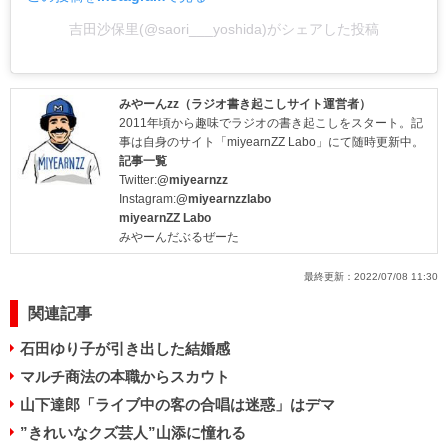
吉田沙保里(@saori___yoshida)がシェアした投稿
みやーんzz（ラジオ書き起こしサイト運営者）
2011年頃から趣味でラジオの書き起こしをスタート。記
事は自身のサイト「miyearnZZ Labo」にて随時更新中。
記事一覧
Twitter:
@miyearnzz
Instagram:
@miyearnzzlabo
miyearnZZ Labo
みやーんだぶるぜーた
最終更新：
2022/07/08 11:30
関連記事
石田ゆり子が引き出した結婚感
マルチ商法の本職からスカウト
山下達郎「ライブ中の客の合唱は迷惑」はデマ
”きれいなクズ芸人”山添に憧れる