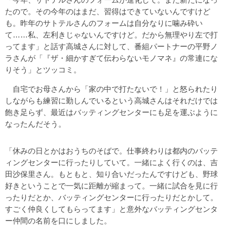
たので。その今年のはまだ、習得はできていないんですけど
も。昨年のサトテルさんのフォームは自分なりに噛み砕い
て……私、左利きじゃないんですけど。だから無理やり左で打
ってます」と話す高城さんに対して、番組パートナーの平野ノ
ラさんが「『ザ・細かすぎて伝わらないモノマネ』の常連にな
りそう」とツッコミ。
自宅でお母さんから「家の中で打たないで！」と怒られたり
しながらも練習に勤しんでいるという高城さんはそれだけでは
飽き足らず、最近はバッティングセンターにも足を運ぶように
なったんだそう。
「休みの日とかはおうちのそばで。仕事終わりは都内のバッテ
ィングセンターに行ったりしていて。一緒によく行くのは、吉
田沙保里さん。もともと、知り合いだったんですけども、野球
好きということで一気に距離が縮まって。一緒に試合を見に行
ったりだとか、バッティングセンターに行ったりだとかして。
すごく仲良くしてもらってます」と意外なバッティングセンタ
ー仲間の名前を口にしました。