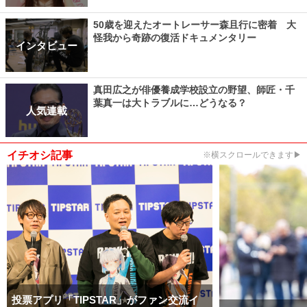
50歳を迎えたオートレーサー森且行に密着 大
怪我から奇跡の復活ドキュメンタリー
インタビュー
真田広之が俳優養成学校設立の野望、師匠・千
葉真一は大トラブルに…どうなる？
人気連載
イチオシ記事
※横スクロールできます▶
投票アプリ「TIPSTAR」がファン交流イ