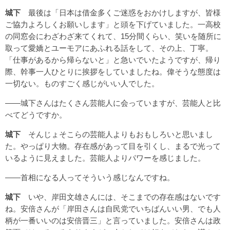
城下
最後は「日本は借金多くご迷惑をおかけしますが、皆様
ご協力よろしくお願いします」と頭を下げていました。一高校
の同窓会にわざわざ来てくれて、15分間くらい、笑いを随所に
取って愛嬌とユーモアにあふれる話をして、その上、丁寧。
「仕事があるから帰らないと」と急いでいたようですが、帰り
際、幹事一人ひとりに挨拶をしていましたね。偉そうな態度は
一切ない。ものすごく感じがいい人でした。
――城下さんはたくさん芸能人に会っていますが、芸能人と比
べてどうですか。
城下
そんじょそこらの芸能人よりもおもしろいと思いまし
た。やっぱり大物。存在感があって目を引くし、まるで光って
いるように見えました。芸能人よりパワーを感じました。
――首相になる人ってそういう感じなんですね。
城下
いや、岸田文雄さんには、そこまでの存在感はないです
ね。安倍さんが「岸田さんは自民党でいちばんいい男、でも人
柄が一番いいのは安倍晋三」と言っていました。安倍さんは政