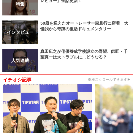
レビュー」全話更新！
特集
50歳を迎えたオートレーサー森且行に密着 大
怪我から奇跡の復活ドキュメンタリー
インタビュー
真田広之が俳優養成学校設立の野望、師匠・千
葉真一は大トラブルに…どうなる？
人気連載
イチオシ記事
※横スクロールできます▶