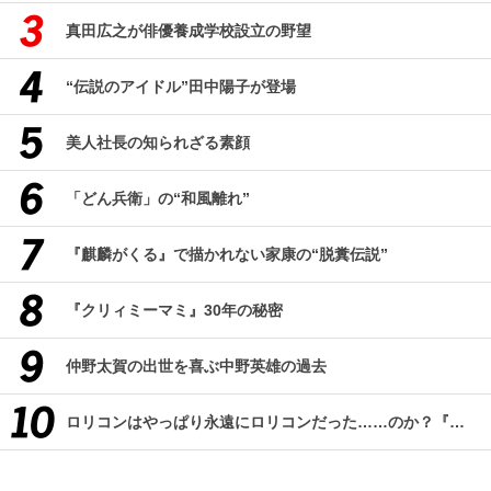
真田広之が俳優養成学校設立の野望
“伝説のアイドル”田中陽子が登場
美人社長の知られざる素顔
「どん兵衛」の“和風離れ”
『麒麟がくる』で描かれない家康の“脱糞伝説”
『クリィミーマミ』30年の秘密
仲野太賀の出世を喜ぶ中野英雄の過去
ロリコンはやっぱり永遠にロリコンだった……のか？『改訂版 ロリコン大全集』