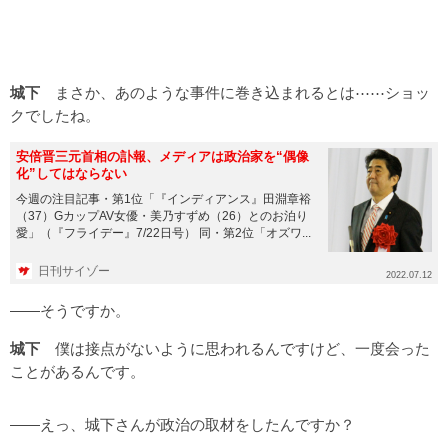
城下
まさか、あのような事件に巻き込まれるとは⋯⋯ショッ
クでしたね。
安倍晋三元首相の訃報、メディアは政治家を“偶像
化”してはならない
今週の注目記事・第1位「『インディアンス』田淵章裕
（37）GカップAV女優・美乃すずめ（26）とのお泊り
愛」（『フライデー』7/22日号） 同・第2位「オズワ...
日刊サイゾー
2022.07.12
――そうですか。
城下
僕は接点がないように思われるんですけど、一度会った
ことがあるんです。
――えっ、城下さんが政治の取材をしたんですか？