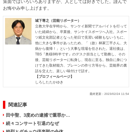
策面ではいろいろありますが、人としては好きでした。謹んで
お悔やみ申し上げます。
城下尊之（芸能リポーター）
立教大学在学時から、サンケイ新聞でアルバイトを行って
いた経緯から、卒業後、サンケイスポーツへ入社。スポー
ツ紙文化部記者となった初日で見習い経験もないうちに、
他に大きな事件があったため、「（故）林家三平さん、大
病から復帰！」という大事な現場を任された。退社後は、
TBS『奥様8時半です』のデスク担当として勤務し、その
後、芸能リポーターに転身し、現在に至る。独自に身につ
けてきた取材能力、ブレーンの作り方等から、芸能界の裏
話を交えた、楽しい味付けで話す。
【プロフィールページ】
しろしたたかゆき
最終更新：
2023/02/24 11:54
関連記事
田中聖、3度めの逮捕で重罪か…
続々コンサート引退のなぜ
純烈とダチョウ倶楽部の合体