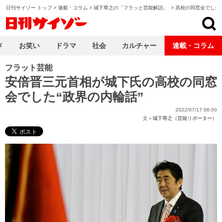
日刊サイゾー トップ
>
連載・コラム
>
城下尊之の「フラッと芸能解説」
>
高校の同窓会でした“
日刊サイゾー
メ
お笑い
ドラマ
社会
カルチャー
連載・コラム
フラット芸能
安倍晋三元首相が城下氏の高校の同窓
会でした“政界の内輪話”
2022/07/17 06:00
文＝
城下尊之（芸能リポーター）