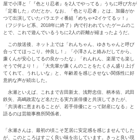
屋で小澤と「『色とり忍者』を2人でやってる」うちに呼び方が
「定着した」のだとか。なお、「色とり忍者」とは、加藤がか
つて出演していたバラエティ番組『めちゃ×2イケてるッ！』
（フジテレビ系、2018年に終了）内で行われていたゲームのこ
とで、これで遊んでいるうちに2人の距離が縮まったようだ。
この放送後、ネット上では「れんちゃん、ゆきちゃんと呼び
合っててほっこり。仲良し！」「小澤さんと絡みだしてから、
廉くんが安心してるの良かったな」「れんれん、楽屋でも楽し
そうで何より！」「大先輩が廉くんのことをたくさん盛り上げ
てくれて、うれしいな」と、年齢差を感じさせない関係性に好
意的な声が続出した。
永瀬といえば、これまで古田新太、浅野忠信、柄本佑、武田
鉄矢、高嶋政宏など名だたる実力派俳優と共演してきたが、
「共演者に恵まれることが、若手俳優にとって財産になる」と
語るのは芸能事務所関係者。
「永瀬さんは、最初の頃こそ芝居に安定感を感じませんでした
が、このところはすごく良い味を出しています。きっと良い現