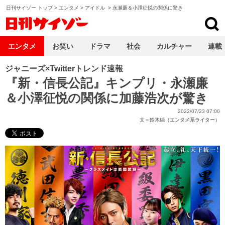
日刊サイゾー トップ
>
エンタメ
>
アイドル
>
永瀬廉＆小澤征悦の関係に驚き
日刊サイゾー
エンタメ
お笑い
ドラマ
社会
カルチャー
連載
ジャニーズ×Twitterトレンド速報
『新・信長公記』キンプリ・永瀬廉
＆小澤征悦の関係に加藤浩次が驚き
2022/07/23 07:00
文＝
鈴木紬（エンタメ系ライター）