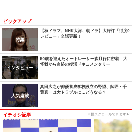
ピックアップ
【秋ドラマ、NHK大河、朝ドラ】大好評「忖度0
レビュー」全話更新！
特集
50歳を迎えたオートレーサー森且行に密着 大
怪我から奇跡の復活ドキュメンタリー
インタビュー
真田広之が俳優養成学校設立の野望、師匠・千
葉真一は大トラブルに…どうなる？
人気連載
イチオシ記事
※横スクロールできます▶