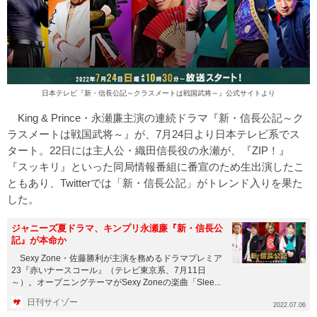
日本テレビ『新・信長公記～クラスメートは戦国武将～』公式サイトより
King & Prince・永瀬廉主演の連続ドラマ『新・信長公記～ク
ラスメートは戦国武将～』が、7月24日より日本テレビ系でス
タート。22日には主人公・織田信長役の永瀬が、『ZIP！』
『スッキリ』といった同局情報番組に番宣のため生出演したこ
ともあり、Twitterでは「新・信長公記」がトレンド入りを果た
した。
ジャニーズ夏ドラマ、キンプリ永瀬廉『新・信長公
記』が本命か
Sexy Zone・佐藤勝利が主演を務めるドラマプレミア
23『赤いナースコール』（テレビ東京系、7月11日
～）。オープニングテーマがSexy Zoneの楽曲「Slee...
日刊サイゾー
2022.07.06