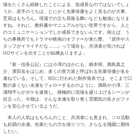
場をたくさん経験したことによる、急成長なのではないでしょ
うか。若手のうちは、とにかく先輩俳優をよく見るのが大事。
芝居はもちろん、現場での立ち居振る舞いなども勉強になりま
すね。それに、教科書やマニュアルがない世界ですから、人と
のコミュニケーションでしか成長できないんです。例えば、う
ちの事務所でもドラマや映画のオファーが来た際、『原作やス
タッフがイマイチだな……』って場合も、共演者が良ければ
GOサインを出すことが結構ありますよ」
『新・信長公記』には小澤のほかにも、柄本明、満島真之
介、濱田岳をはじめ、多くの実力派と呼ばれる先輩俳優が名を
連ねている。そして、8日に行われた制作発表では、そこまで口
数の多くない永瀬をフォローするかのように、満島や小澤、三
浦翔平らがボケを連発し、積極的に現場を盛り上げるシーンが
目立った。今期は、そんな永瀬を取り巻く雰囲気の良さがファ
ンを安心させているようだ。
本人の人気はもちろんのこと、共演者にも恵まれ、ソロ活動
も好調の永瀬。先輩たちの力を借りつつ、さらなる飛躍に期待
したい。