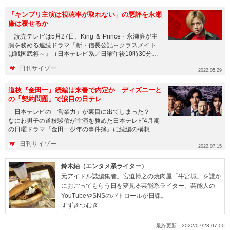
「キンプリ主演は視聴率が取れない」の悪評を永瀬
廉は覆せるか
読売テレビは5月27日、King ＆ Prince・永瀬廉が主
演を務める連続ドラマ『新・信長公記～クラスメイト
は戦国武将～』（日本テレビ系／日曜午後10時30分
～）を...
日刊サイゾー
2022.05.29
道枝『金田一』続編は来春で内定か ディズニーと
の「契約問題」で涙目の日テレ
日本テレビの「営業力」が裏目に出てしまった？
なにわ男子の道枝駿佑が主演を務めた日本テレビ4月期
の日曜ドラマ『金田一少年の事件簿』に続編の構想が
あると一部で報じられ...
日刊サイゾー
2022.07.15
鈴木紬（エンタメ系ライター）
元アイドル誌編集者。宮迫博之の焼肉屋「牛宮城」を誰か
におごってもらう日を夢見る芸能系ライター。芸能人の
YouTubeやSNSのパトロールが日課。
すずきつむぎ
最終更新：
2022/07/23 07:00