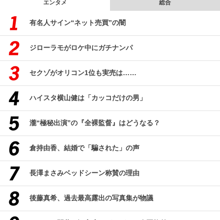
エンタメ
総合
有名人サイン“ネット売買”の闇
ジローラモがロケ中にガチナンパ
セクゾがオリコン1位も実売は……
ハイスタ横山健は「カッコだけの男」
瀧“極秘出演”の『全裸監督』はどうなる？
倉持由香、結婚で「騙された」の声
長澤まさみベッドシーン称賛の理由
後藤真希、過去最高露出の写真集が物議