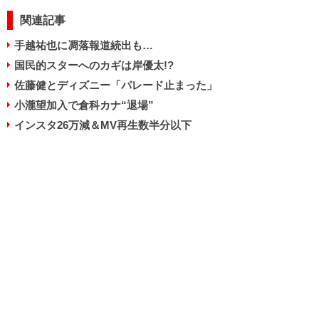
関連記事
手越祐也に凋落報道続出も…
国民的スターへのカギは岸優太!?
佐藤健とディズニー「パレード止まった」
小瀧望加入で倉科カナ“退場”
インスタ26万減＆MV再生数半分以下