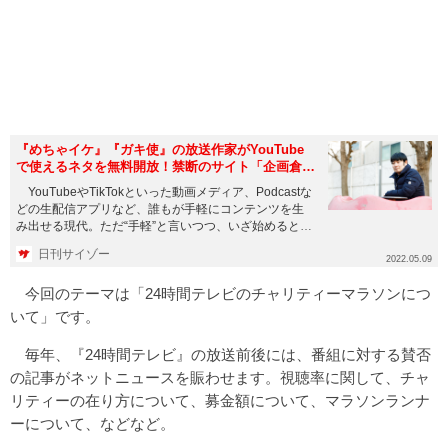
『めちゃイケ』『ガキ使』の放送作家がYouTube
で使えるネタを無料開放！禁断のサイト「企画倉
庫」解禁
YouTubeやTikTokといった動画メディア、Podcastな
どの生配信アプリなど、誰もが手軽にコンテンツを生
み出せる現代。ただ“手軽”と言いつつ、いざ始めると
な...
日刊サイゾー
2022.05.09
今回のテーマは「24時間テレビのチャリティーマラソンにつ
いて」です。
毎年、『24時間テレビ』の放送前後には、番組に対する賛否
の記事がネットニュースを賑わせます。視聴率に関して、チャ
リティーの在り方について、募金額について、マラソンランナ
ーについて、などなど。