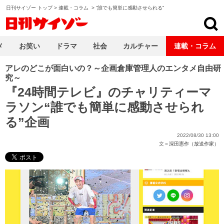
日刊サイゾー トップ
>
連載・コラム
>
“誰でも簡単に感動させられる”
日刊サイゾー
メ
お笑い
ドラマ
社会
カルチャー
連載・コラム
アレのどこが面白いの？～企画倉庫管理人のエンタメ自由研
究～
『24時間テレビ』のチャリティーマ
ラソン“誰でも簡単に感動させられ
る”企画
2022/08/30 13:00
文＝
深田憲作（放送作家）