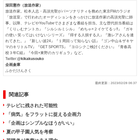
深田憲作（放送作家）
放送作家。松本人志・高須光聖がパーソナリティを務めた東京FMのラジオ
「放送室」で行われたオーディションをきっかけに放送作家の高須光聖に師
事。以降、テレビやYouTubeでさまざまな番組を担当。主な歴代担当番組は
『くりぃむナントカ』『シルシルミシル』『めちゃ×２イケてるッ‼』『ガキ
の使い 笑ってはいけないシリーズ』『得する人損する人』『激レアさんを連
れてきた。』『新しい波24』『１周回って知らない話』『ゴン中山＆ザキヤ
マのキリトルTV』『GET SPORTS』『ヨロシクご検討ください』『青春高
校３年C組』『今田×東野のカリギュラ』など。
Twitter:
@kikakusouko
企画倉庫
ふかだけんさく
最終更新：
2023/02/28 06:37
関連記事
テレビに残された可能性
「病気」をフラットに捉える企画力
「企画はシンプルなほうがいい」
夏の甲子園人気を考察