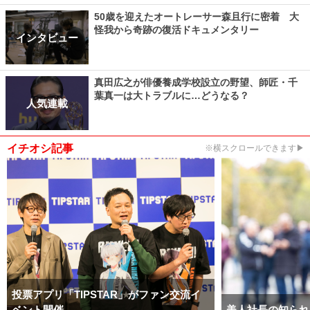
50歳を迎えたオートレーサー森且行に密着 大
怪我から奇跡の復活ドキュメンタリー
インタビュー
真田広之が俳優養成学校設立の野望、師匠・千
葉真一は大トラブルに…どうなる？
人気連載
イチオシ記事
※横スクロールできます▶
投票アプリ「TIPSTAR」がファン交流イ
ベント開催
美人社長の知られ