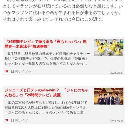
としてマラソンが在り続けているのは必然だなと感じます。い
つかマラソンに代わる企画が生まれる日が来るのでしょうか。
それはそれで楽しみです。それでは今日はこの辺で。
『24時間テレビ』で振り返る『夜もヒッパレ』黒
歴史―米倉涼子“放送事故”
8月27日、28日放送の日本テレビ恒例のチャリティー
番組『24時間テレビ45』で、伝説の歌番組『THE 夜も
ヒッパレ』が一夜限りの復活を果たすことがわかっ
た。 19...
日刊サイゾー
2022.08.27
ジャニーズと日テレのwin-win!? 「ジャにのちゃ
んねる」の『24時間テレビ』抜擢
嵐の二宮和也が昨年4月に開設し、わずか1年ほどで
登録者数320万人以上に到達したYouTubeチャンネル
『ジャにのちゃんねる』。そのメンバーである二宮、
中丸雄一（K...
日刊サイゾー
2022.05.11