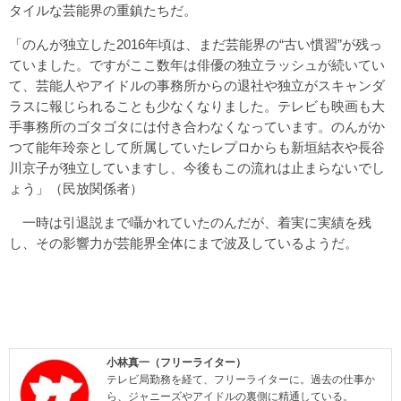
タイルな芸能界の重鎮たちだ。
「のんが独立した2016年頃は、まだ芸能界の“古い慣習”が残っ
ていました。ですがここ数年は俳優の独立ラッシュが続いてい
て、芸能人やアイドルの事務所からの退社や独立がスキャンダ
ラスに報じられることも少なくなりました。テレビも映画も大
手事務所のゴタゴタには付き合わなくなっています。のんがか
つて能年玲奈として所属していたレプロからも新垣結衣や長谷
川京子が独立していますし、今後もこの流れは止まらないでし
ょう」（民放関係者）
一時は引退説まで囁かれていたのんだが、着実に実績を残
し、その影響力が芸能界全体にまで波及しているようだ。
小林真一（フリーライター）
テレビ局勤務を経て、フリーライターに。過去の仕事か
ら、ジャニーズやアイドルの裏側に精通している。