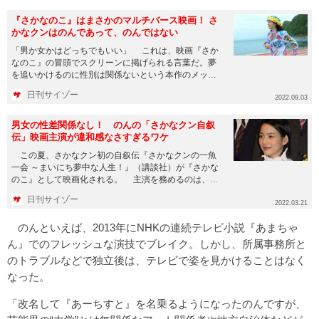
『さかなのこ』はまさかのマルチバース映画！ さ
かなクンはのんであって、のんではない
「男か女かはどっちでもいい」 これは、映画『さか
なのこ』の冒頭でスクリーンに掲げられる言葉だ。夢
を追いかけるのに性別は関係ないという本作のメッセ
ージでもあり、作中に登...
日刊サイゾー
2022.09.03
男女の性差関係なし！ のんの「さかなクン自叙
伝」映画主演が違和感なさすぎるワケ
この夏、さかなクン初の自叙伝『さかなクンの一魚
一会 ～まいにち夢中な人生！』（講談社）が『さかな
のこ』として映画化される。 主演を務めるのは、
2013年にNHK朝ド...
日刊サイゾー
2022.03.21
のんといえば、2013年にNHKの連続テレビ小説『あまちゃ
ん』でのフレッシュな演技でブレイク。しかし、所属事務所と
のトラブルなどで独立後は、テレビで姿を見かけることはなく
なった。
「改名して『あーちすと』を名乗るようになったのんですが、