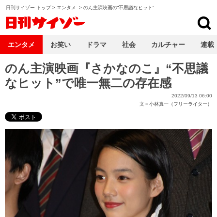
日刊サイゾー トップ
>
エンタメ
>
のん主演映画の“不思議なヒット”
日刊サイゾー
エンタメ
お笑い
ドラマ
社会
カルチャー
連載
のん主演映画『さかなのこ』“不思議
なヒット”で唯一無二の存在感
2022/09/13 06:00
文＝
小林真一（フリーライター）