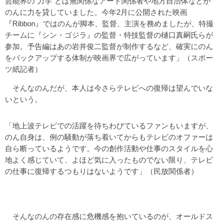
芸能界の“力学”とは無関係なアート関係者や地方自治体などが
のんに力を貸していました。今年2月に公開された映画
『Ribbon』ではのんが脚本、監督、主演を務めましたが、特撮
チームに『シン・ゴジラ』の監督・特技監督の樋口真嗣氏らが
参加。予告編はあの岩井俊二監督が制作するなど、確実にのん
をバックアップする体制が映画界で広がっています」（スポー
ツ紙記者）
そんなのんだが、本人は今さらテレビへの復帰は望んでいな
いという。
「地上波テレビでの活躍を待ちわびているファンもいますが、
のん自身は、例の騒動が落ち着いてからもテレビのオファーは
自ら断っているようです。今の創作活動や仕事のスタイルを心
地よく感じていて、よほど気に入ったものでない限り、テレビ
の仕事に復帰するつもりはないようです」（民放関係者）
そんなのんの存在感に危機感を抱いているのが、オールドス