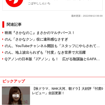
こばやししんいち
最終更新：
2022/09/13 06:00
関連記事
映画『さかなのこ』まさかのマルチバース！
のん「さかなクン」役に違和感なさすぎ
のん、YouTubeチャンネル開設も「スタッフにやらされてる?」
のん、地上波出られずも「忖度」なき世界で大活躍
Qアノンの日本版「Jアノン」も！ 広がる陰謀論とGAFAの対応
ピックアップ
【秋ドラマ、NHK大河、朝ドラ】大好評「忖度0
レビュー」全話更新！
特集