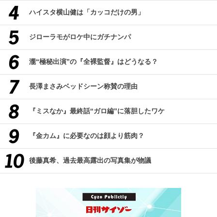
ハイスタ横山健は「カッコだけの男」
ジローラモがロケ中にガチナンパ
瀧“極秘出演”の『全裸監督』はどうなる？
長澤まさみベッドシーン称賛の理由
『ミスなか』最終話“ガロ編”に落胆したワケ
『金カム』に必要なのは顔より筋肉？
後藤真希、過去最高露出の写真集が物議