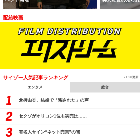
配給映画
サイゾー人気記事ランキング
21:20更新
エンタメ
総合
倉持由香、結婚で「騙された」の声
セクゾがオリコン1位も実売は……
有名人サイン“ネット売買”の闇