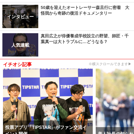
50歳を迎えたオートレーサー森且行に密着 大
怪我から奇跡の復活ドキュメンタリー
インタビュー
真田広之が俳優養成学校設立の野望、師匠・千
葉真一は大トラブルに…どうなる？
人気連載
イチオシ記事
※横スクロールできます▶
投票アプリ「TIPSTAR」がファン交流イ
ベント開催
美人社長の知られ