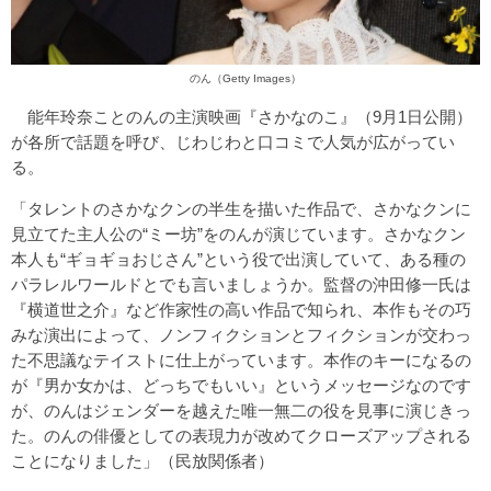
のん（Getty Images）
能年玲奈ことのんの主演映画『さかなのこ』（9月1日公開）
が各所で話題を呼び、じわじわと口コミで人気が広がってい
る。
「タレントのさかなクンの半生を描いた作品で、さかなクンに
見立てた主人公の“ミー坊”をのんが演じています。さかなクン
本人も“ギョギョおじさん”という役で出演していて、ある種の
パラレルワールドとでも言いましょうか。監督の沖田修一氏は
『横道世之介』など作家性の高い作品で知られ、本作もその巧
みな演出によって、ノンフィクションとフィクションが交わっ
た不思議なテイストに仕上がっています。本作のキーになるの
が『男か女かは、どっちでもいい』というメッセージなのです
が、のんはジェンダーを越えた唯一無二の役を見事に演じきっ
た。のんの俳優としての表現力が改めてクローズアップされる
ことになりました」（民放関係者）