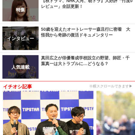
【秋ドラマ、NHK大河、朝ドラ】大好評「忖度0
レビュー」全話更新！
特集
50歳を迎えたオートレーサー森且行に密着 大
怪我から奇跡の復活ドキュメンタリー
インタビュー
真田広之が俳優養成学校設立の野望、師匠・千
葉真一は大トラブルに…どうなる？
人気連載
イチオシ記事
※横スクロールできます▶