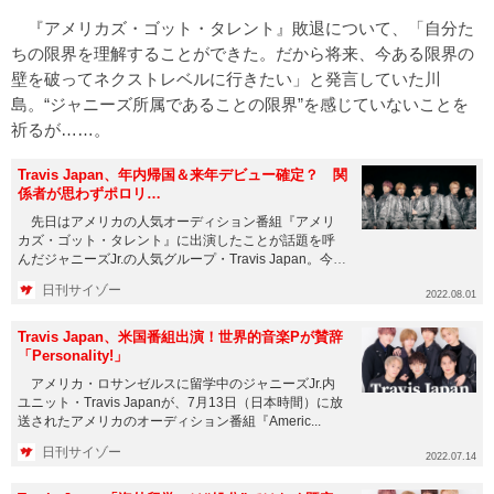
『アメリカズ・ゴット・タレント』敗退について、「自分た
ちの限界を理解することができた。だから将来、今ある限界の
壁を破ってネクストレベルに行きたい」と発言していた川
島。“ジャニーズ所属であることの限界”を感じていないことを
祈るが……。
Travis Japan、年内帰国＆来年デビュー確定？ 関
係者が思わずポロリ…
先日はアメリカの人気オーディション番組『アメリ
カズ・ゴット・タレント』に出演したことが話題を呼
んだジャニーズJr.の人気グループ・Travis Japan。今年
3月下...
日刊サイゾー
2022.08.01
Travis Japan、米国番組出演！世界的音楽Pが賛辞
「Personality!」
アメリカ・ロサンゼルスに留学中のジャニーズJr.内
ユニット・Travis Japanが、7月13日（日本時間）に放
送されたアメリカのオーディション番組『Americ...
日刊サイゾー
2022.07.14