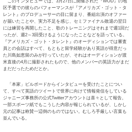
このインタビューでは、3月27日に開催された『WOD』の地
区予選での彼らのパフォーマンスが『アメリカズ・ゴット・タ
レント』のプロデューサーの目に留まり、番組出演のオファー
が届いたことや、実力不足を感じ、セミファイナル敗退の翌日
には練習を再開したこと、歌のトレーニングはそれまで週1回だ
ったが、週2～3回受けるようになったことなどを語っている。
『アメリカズ・ゴット・タレント』のオーディションでは審査
員との会話はすべて、もともと留学経験があり英語が得意だっ
た川島如恵留のみが行っていたが、それはオーディションが渡
米直後の4月に撮影されたもので、他のメンバーの英語力がまだ
まだだったためだとか。
「本家」ビルボードからインタビューを受けたことについ
て、すべて英語のツイートで世界に向けて情報発信をしている
ジャニーズ事務所の公式Twitterアカウントは喜々として報告。
一部スポーツ紙でもこうした内容が報じられているが、しかし
元の記事は称賛一辺倒のものではない。むしろ手厳しい言葉も
並んでいる。