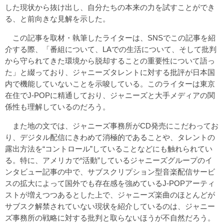
した現状から抜け出し、自分たちの本来の力を試すことができ
る、と前向きな見解を示した。
この記事を取材・執筆したライターは、SNSでこの記事を紹
介する際、「番組について、LAでの生活について、そして批判
から守られてきた環境から脱却することの重要性について語っ
た」と綴っており、ジャニーズタレントに対する批評が日本国
内で機能していないことを示唆している。このライターは東京
在住でJ-POPに精通しており、ジャニーズと大手メディアの関
係性も理解しているのだろう。
また地の文では、ジャニーズ事務所がCD発売にこだわってお
り、デジタル配信にきわめて消極的であることや、タレントの
露出方法を“コントロール”していることなどにも触れられてい
る。特に、アメリカで“活動”しているジャニーズグループのイ
ンタビュー記事の中で、サブスクリプション型音楽配信サービ
スの拡大によって国外でも存在感を強めているJ-POPアーティ
ストが増えつつあるとした上で、ジャニーズ楽曲のほとんどが
サブスク解禁されていない現状を紹介しているのは、ジャニー
ズ事務所の戦略に対する批判と取らないほうが不自然だろう。