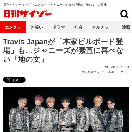
日刊サイゾー トップ
>
エンタメ
>
ジャニーズJr.海外記事の「地の文」の意味
日刊サイゾー
エンタメ
お笑い
ドラマ
社会
カルチャー
連載
Travis Japanが「本家ビルボード登
場」も…ジャニーズが素直に喜べな
い「地の文」
2022/09/26 12:00
文＝
加賀美ジョン（音楽ライター）