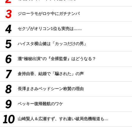
ジローラモがロケ中にガチナンパ
セクゾがオリコン1位も実売は……
ハイスタ横山健は「カッコだけの男」
瀧“極秘出演”の『全裸監督』はどうなる？
倉持由香、結婚で「騙された」の声
長澤まさみベッドシーン称賛の理由
ベッキー復帰難航のワケ
山崎賢人＆広瀬すず、すれ違い破局危機報道も…