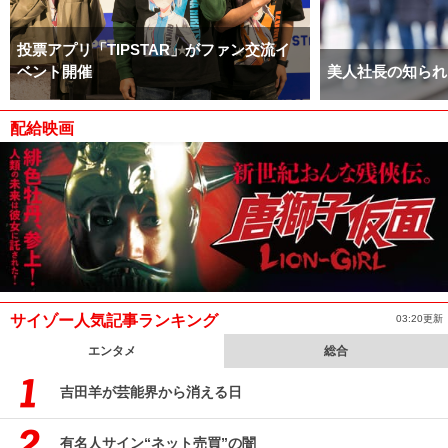
投票アプリ「TIPSTAR」がファン交流イ
ベント開催
美人社長の知られ
配給映画
サイゾー人気記事ランキング
03:20更新
エンタメ
総合
吉田羊が芸能界から消える日
有名人サイン“ネット売買”の闇