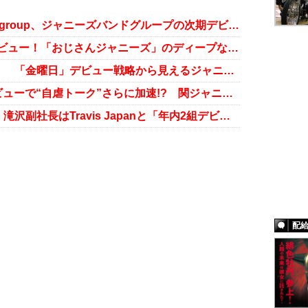
男闘呼組の再結成も追い風？ Aぇ! group、ジャニーズバンドグループの次期デビュー筆頭へ
元V6坂本、長野、井ノ原Twitterデビュー！「おじさんジャニーズ」のディープな魅力振りまく
なにわ男子、初日ハーフミリオン！ 「金曜日」デビュー戦略から見えるジャニーズの未来
ジャニーズWEST、なにわ男子デビューで“自虐トーク”さらに加速!? 関ジャニ∞から続く“伝統芸”か
なにわ男子、冠番組がスタート！ 滝沢副社長はTravis Japanと「年内2組デビュー」でジャニーズの若返りを図る？
配