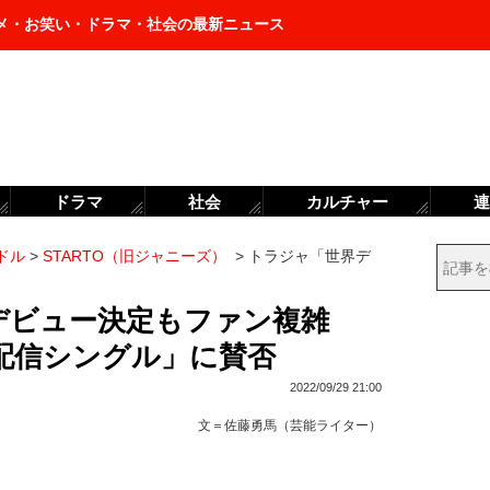
メ・お笑い・ドラマ・社会の最新ニュース
ドラマ
社会
カルチャー
連
ドル
>
STARTO（旧ジャニーズ）
>
トラジャ「世界デ
、世界デビュー決定もファン複雑
配信シングル」に賛否
2022/09/29 21:00
文＝
佐藤勇馬（芸能ライター）