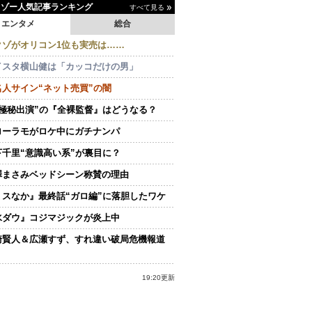
イゾー人気記事ランキング
すべて見る
エンタメ
総合
クゾがオリコン1位も実売は……
イスタ横山健は「カッコだけの男」
名人サイン“ネット売買”の闇
“極秘出演”の『全裸監督』はどうなる？
ローラモがロケ中にガチナンパ
下千里“意識高い系”が裏目に？
澤まさみベッドシーン称賛の理由
ミスなか』最終話“ガロ編”に落胆したワケ
水ダウ』コジマジックが炎上中
崎賢人＆広瀬すず、すれ違い破局危機報道
19:20更新