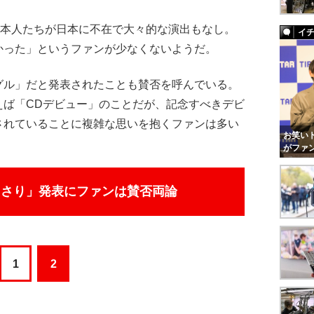
panは本人たちが日本に不在で大々的な演出もなし。
イ
かった」というファンが少なくないようだ。
ル」だと発表されたことも賛否を呼んでいる。
えば「CDデビュー」のことだが、記念すべきデビ
されていることに複雑な思いを抱くファンは多い
お笑いト
がファ
っさり」発表にファンは賛否両論
1
2