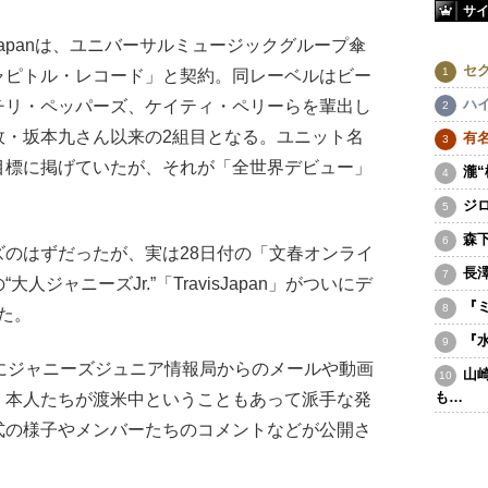
サ
 Japanは、ユニバーサルミュージックグループ傘
セ
ャピトル・レコード」と契約。同レーベルはビー
ハ
チリ・ペッパーズ、ケイティ・ペリーらを輩出し
故・坂本九さん以来の2組目となる。ユニット名
有
目標に掲げていたが、それが「全世界デビュー」
瀧
ジ
森
のはずだったが、実は28日付の「文春オンライ
長
ジャニーズJr.”「TravisJapan」がついにデ
『
た。
『
にジャニーズジュニア情報局からのメールや動画
山
も…
、本人たちが渡米中ということもあって派手な発
式の様子やメンバーたちのコメントなどが公開さ