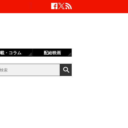
載・コラム
配給映画