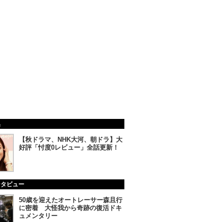
集
【秋ドラマ、NHK大河、朝ドラ】大
好評「忖度0レビュー」全話更新！
ンタビュー
50歳を迎えたオートレーサー森且行
に密着 大怪我から奇跡の復活ドキ
ュメンタリー