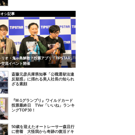
チオシ記事
リオ・鬼ヶ島解散？投票アプリ「TIPSTAR」
ン交流イベント開催
斎藤元彦兵庫県知事「公職選挙法違
反疑惑」に揺れる美人社長の知られ
ざる素顔
『M-1グランプリ』ワイルドカード
投票最終日 TVer「いいね」ランキ
ングTOP30！
50歳を迎えたオートレーサー森且行
に密着 大怪我から奇跡の復活ドキ