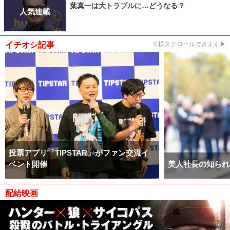
葉真一は大トラブルに…どうなる？
人気連載
イチオシ記事
※横スクロールできます▶
投票アプリ「TIPSTAR」がファン交流イ
ベント開催
美人社長の知られ
配給映画