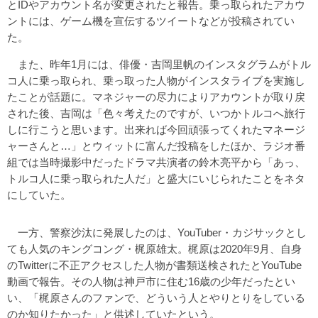
とIDやアカウント名が変更されたと報告。乗っ取られたアカウ
ントには、ゲーム機を宣伝するツイートなどが投稿されてい
た。
また、昨年1月には、俳優・吉岡里帆のインスタグラムがトル
コ人に乗っ取られ、乗っ取った人物がインスタライブを実施し
たことが話題に。マネジャーの尽力によりアカウントが取り戻
された後、吉岡は「色々考えたのですが、いつかトルコへ旅行
しに行こうと思います。出来れば今回頑張ってくれたマネージ
ャーさんと…」とウィットに富んだ投稿をしたほか、ラジオ番
組では当時撮影中だったドラマ共演者の鈴木亮平から「あっ、
トルコ人に乗っ取られた人だ」と盛大にいじられたことをネタ
にしていた。
一方、警察沙汰に発展したのは、YouTuber・カジサックとし
ても人気のキングコング・梶原雄太。梶原は2020年9月、自身
のTwitterに不正アクセスした人物が書類送検されたとYouTube
動画で報告。その人物は神戸市に住む16歳の少年だったとい
い、「梶原さんのファンで、どういう人とやりとりをしている
のか知りたかった」と供述していたという。