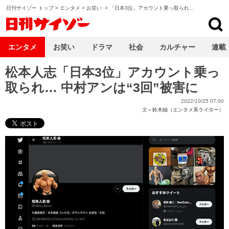
日刊サイゾー トップ
>
エンタメ
>
お笑い
>
「日本3位」アカウント乗っ取られ…
日刊サイゾー
エンタメ
お笑い
ドラマ
社会
カルチャー
連載
松本人志「日本3位」アカウント乗っ
取られ… 中村アンは“3回”被害に
2022/10/25 07:00
文＝
鈴木紬（エンタメ系ライター）