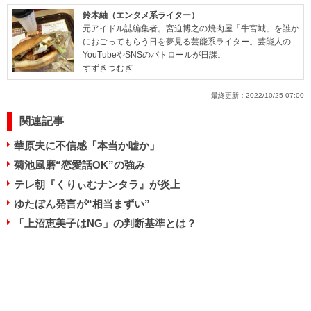
鈴木紬（エンタメ系ライター）
元アイドル誌編集者。宮迫博之の焼肉屋「牛宮城」を誰か
におごってもらう日を夢見る芸能系ライター。芸能人の
YouTubeやSNSのパトロールが日課。
すずきつむぎ
最終更新：
2022/10/25 07:00
関連記事
華原夫に不信感「本当か嘘か」
菊池風磨“恋愛話OK”の強み
テレ朝『くりぃむナンタラ』が炎上
ゆたぼん発言が“相当まずい”
「上沼恵美子はNG」の判断基準とは？