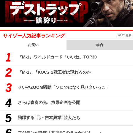
サイゾー人気記事ランキング
20:20更新
お笑い
総合
『M-1』ワイルドカード「いいね」TOP30
『M-1』『KOC』2冠王者は現れるのか
せいやZOOM騒動「ソロではなく見せ合いっこ」
さらば青春の光、放尿企画を公開
飛躍する“元・吉本興業”芸人たち
フジモンが暴露「共演NGのきっかけは……」