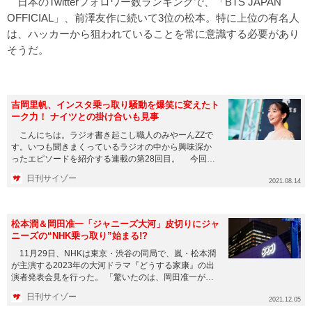
日本のTwitterフォロワー数ランキングで、「BTS JAPAN
OFFICIAL」、前澤友作に続いて3位の松本。特に上位の有名人
は、ハッカーから狙われていることを常に意識する必要があり
そうだ。
吉岡里帆、インスタ乗っ取り騒動を爆笑に変えたト
ーク力！ ナイツとの掛け合いも見事
こんにちは。ラジオ書き起こし職人のみやーんZZで
す。いつも聞きまくっているラジオの中から興味深か
ったエピソードを紹介する連載の第28回目。 今回は
2021年8月7日...
日刊サイゾー
2021.08.14
松本潤＆岡田准一「ジャニーズ大河」皮切りにジャ
ニーズの“NHK乗っ取り”始まる!?
11月29日、NHKは東京・渋谷の同局で、嵐・松本潤
が主演する2023年の大河ドラマ『どうする家康』の出
演者発表会見を行った。 「驚いたのは、岡田准一が出
演すること。...
日刊サイゾー
2021.12.05