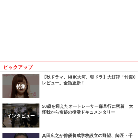
ピックアップ
【秋ドラマ、NHK大河、朝ドラ】大好評「忖度0
レビュー」全話更新！
特集
50歳を迎えたオートレーサー森且行に密着 大
怪我から奇跡の復活ドキュメンタリー
インタビュー
真田広之が俳優養成学校設立の野望、師匠・千