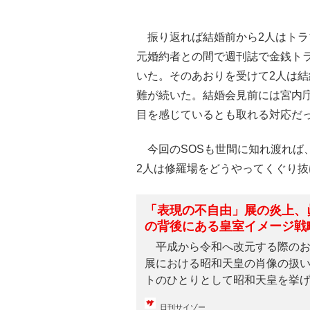
振り返れば結婚前から2人はトラ
元婚約者との間で週刊誌で金銭ト
いた。そのあおりを受けて2人は
難が続いた。結婚会見前には宮内
目を感じているとも取れる対応だ
今回のSOSも世間に知れ渡れば
2人は修羅場をどうやってくぐり
「表現の不自由」展の炎上、
の背後にある皇室イメージ戦
平成から令和へ改元する際のお
展における昭和天皇の肖像の扱
トのひとりとして昭和天皇を挙げた
日刊サイゾー