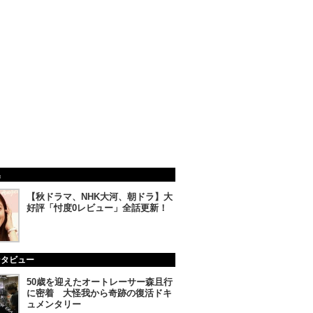
集
【秋ドラマ、NHK大河、朝ドラ】大
好評「忖度0レビュー」全話更新！
ンタビュー
50歳を迎えたオートレーサー森且行
に密着 大怪我から奇跡の復活ドキ
ュメンタリー