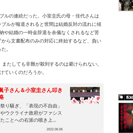
ブルの連続だった。小室圭氏の母・佳代さんは
ラブルが報道されると世間は結婚反対の流れに傾
結納や結婚の一時金辞退を余儀なくされるなど苦
庁から文書配布のみの対応に終始するなど、負い
った。
、またしても非難が殺到するのは避けられない。
抜けていくのだろうか。
眞子さん＆小室圭さん叩き
略
配
祭り騒ぎ、「表現の不自由」
いやウクライナ政府がファシス
ことへの右派の噴き上...
2022.06.06