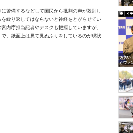
剰に警備するなどして国民から批判の声が殺到し
イ
ちを繰り返してはならないと神経をとがらせてい
の宮内庁担当記者やデスクも把握していますが、
うで、紙面上は見て見ぬふりをしているのが現状
お笑いト
がファ