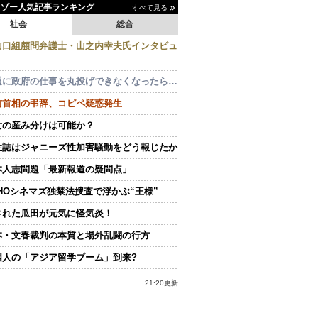
イゾー人気記事ランキング
すべて見る
社会
総合
山口組顧問弁護士・山之内幸夫氏インタビュ
通に政府の仕事を丸投げできなくなったら…
前首相の弔辞、コピペ疑惑発生
女の産み分けは可能か？
性誌はジャニーズ性加害騒動をどう報じたか
本人志問題「最新報道の疑問点」
OHOシネマズ独禁法捜査で浮かぶ“王様”
された瓜田が元気に怪気炎！
本・文春裁判の本質と場外乱闘の行方
国人の「アジア留学ブーム」到来?
21:20更新