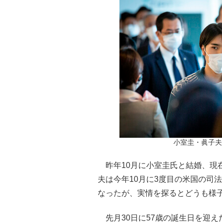
小室圭・眞子夫妻（
昨年10月に小室圭氏と結婚、現
夫は今年10月に3度目の米国の司
なったが、実情を探るとどうも様
先月30日に57歳の誕生日を迎え