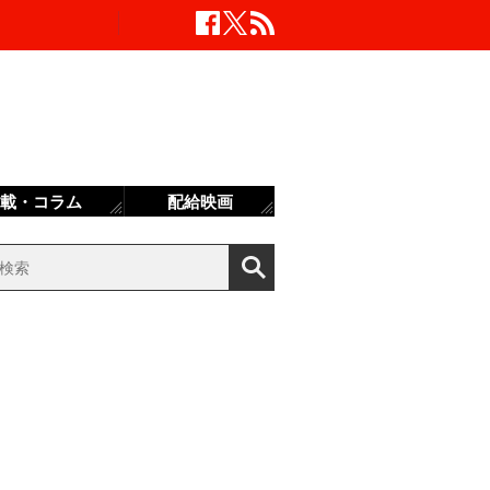
載・コラム
配給映画