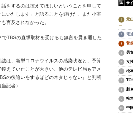
サ
、話をするのは控えてほしいということを申して
とにいたします」と語ることを避けた。また小室
元
にも言及されなかった。
ー
電
でTBSの直撃取材を受けるも無言を貫き通した
菅
男
刊誌は、新型コロナウイルスの感染状況と、予算
女
で控えていたことが大きい。他のテレビ局もアメ
松
BSの後追いをするほどのネタじゃない』と判断
T
担当記者）
刺
松
中