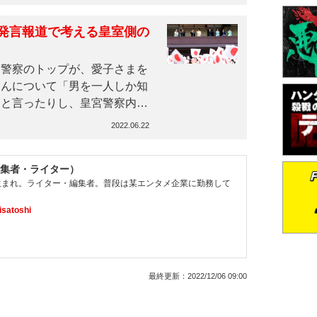
発言報道で考える皇室側の
宮警察のトップが、愛子さまを
さんについて「男を一人しか知
」と言ったりし、皇宮警察内
2022.06.22
集者・ライター）
県生まれ。ライター・編集者。普段は某エンタメ企業に勤務して
satoshi
最終更新：
2022/12/06 09:00