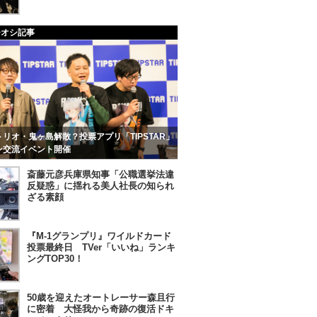
チオシ記事
リオ・鬼ヶ島解散？投票アプリ「TIPSTAR」
ン交流イベント開催
斎藤元彦兵庫県知事「公職選挙法違
反疑惑」に揺れる美人社長の知られ
ざる素顔
『M-1グランプリ』ワイルドカード
投票最終日 TVer「いいね」ランキ
ングTOP30！
50歳を迎えたオートレーサー森且行
に密着 大怪我から奇跡の復活ドキ