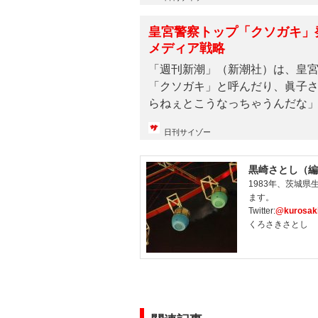
皇宮警察トップ「クソガキ」
メディア戦略
「週刊新潮」（新潮社）は、皇
「クソガキ」と呼んだり、眞子
らねぇとこうなっちゃうんだな
で...
日刊サイゾー
黒崎さとし（編
1983年、茨城
ます。
Twitter:
@kurosaki
くろさきさとし