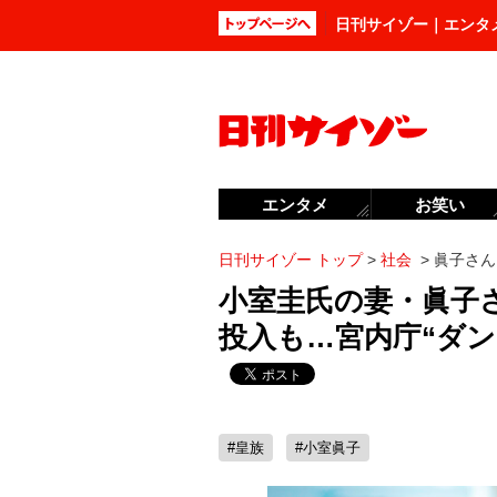
日刊サイゾー｜エンタ
エンタメ
お笑い
日刊サイゾー トップ
>
社会
>
眞子さん
小室圭氏の妻・眞子
投入も…宮内庁“ダン
#皇族
#小室眞子