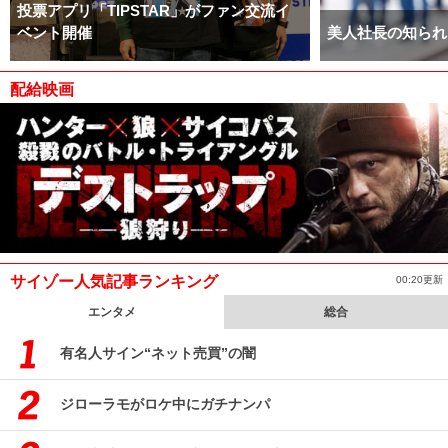
投票アプリ「TIPSTAR」がファン交流イ
ベント開催
美人社長の知られ
配給映画
サイゾー人気記事ランキング
00:20更新
エンタメ
総合
有名人サイン“ネット売買”の闇
ジローラモがロケ中にガチナンパ