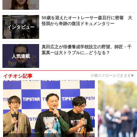
50歳を迎えたオートレーサー森且行に密着 大
怪我から奇跡の復活ドキュメンタリー
インタビュー
真田広之が俳優養成学校設立の野望、師匠・千
葉真一は大トラブルに…どうなる？
人気連載
イチオシ記事
※横スクロールできます▶