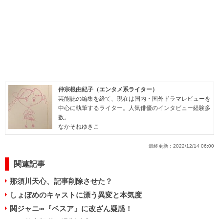
仲宗根由紀子（エンタメ系ライター）
芸能誌の編集を経て、現在は国内・国外ドラマレビューを
中心に執筆するライター。人気俳優のインタビュー経験多
数。
なかそねゆきこ
最終更新：
2022/12/14 06:00
関連記事
那須川天心、記事削除させた？
しょぼめのキャストに漂う異変と本気度
関ジャニ∞『ベスア』に改ざん疑惑！