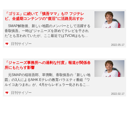
「ゴリエ」に続いて「慎吾ママ」も!? フジテレ
ビ、全盛期コンテンツの“復活”に活路見出すか
SMAP解散後、新しい地図のメンバーとして活躍する
香取慎吾。一時は“ジャニーズを辞めてテレビを干され
た”とも言われていたが、ここ最近ではTVCMはもちろ
ん、NHKをメ...
日刊サイゾー
2022.05.17
「ジャニーズ事務所への過剰な忖度」報道が関係各
所にもたらす影響
元SMAPの稲垣吾郎、草彅剛、香取慎吾の「新しい地
図」の3人によるNHK Eテレの教育バラエティ番組『ワ
ルイコあつまれ』が、4月からレギュラー化されること
が先日発表さ...
日刊サイゾー
2022.02.17