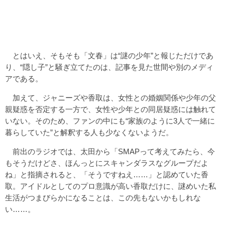
とはいえ、そもそも「文春」は“謎の少年”と報じただけであ
り、“隠し子”と騒ぎ立てたのは、記事を見た世間や別のメディ
アである。
加えて、ジャニーズや香取は、女性との婚姻関係や少年の父
親疑惑を否定する一方で、女性や少年との同居疑惑には触れて
いない。そのため、ファンの中にも“家族のように3人で一緒に
暮らしていた”と解釈する人も少なくないようだ。
前出のラジオでは、太田から「SMAPって考えてみたら、今
もそうだけどさ、ほんっとにスキャンダラスなグループだよ
ね」と指摘されると、「そうですねえ……」と認めていた香
取。アイドルとしてのプロ意識が高い香取だけに、謎めいた私
生活がつまびらかになることは、この先もないかもしれな
い……。