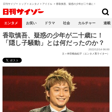
日刊サイゾー トップ
>
エンタメ
>
アイドル
>
香取慎吾、疑惑の少年が二十歳に！
日刊サイゾー
エンタメ
お笑い
ドラマ
社会
カルチャー
連載
香取慎吾、疑惑の少年が二十歳に！
「隠し子騒動」とは何だったのか？
2022/12/14 06:00
文＝
仲宗根由紀子（エンタメ系ライター）