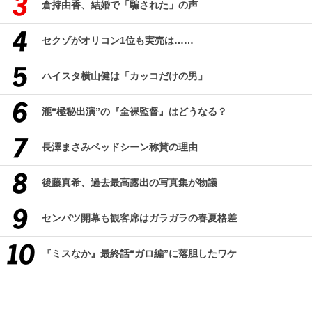
倉持由香、結婚で「騙された」の声
セクゾがオリコン1位も実売は……
ハイスタ横山健は「カッコだけの男」
瀧“極秘出演”の『全裸監督』はどうなる？
長澤まさみベッドシーン称賛の理由
後藤真希、過去最高露出の写真集が物議
センバツ開幕も観客席はガラガラの春夏格差
『ミスなか』最終話“ガロ編”に落胆したワケ