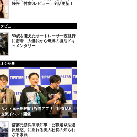
好評「忖度0レビュー」全話更新！
ンタビュー
50歳を迎えたオートレーサー森且行
に密着 大怪我から奇跡の復活ドキ
ュメンタリー
チオシ記事
リオ・鬼ヶ島解散？投票アプリ「TIPSTAR」
ン交流イベント開催
斎藤元彦兵庫県知事「公職選挙法違
反疑惑」に揺れる美人社長の知られ
ざる素顔