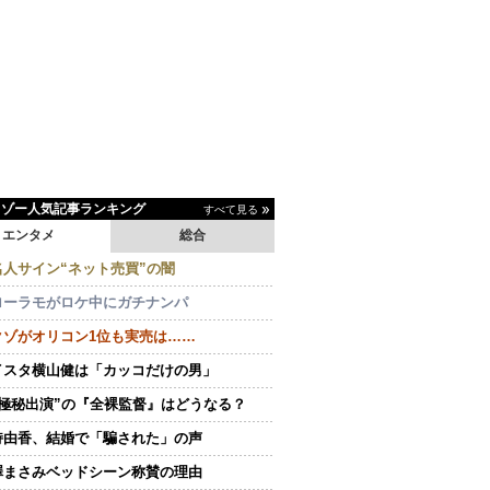
イゾー人気記事ランキング
すべて見る
エンタメ
総合
名人サイン“ネット売買”の闇
ローラモがロケ中にガチナンパ
クゾがオリコン1位も実売は……
イスタ横山健は「カッコだけの男」
“極秘出演”の『全裸監督』はどうなる？
持由香、結婚で「騙された」の声
澤まさみベッドシーン称賛の理由