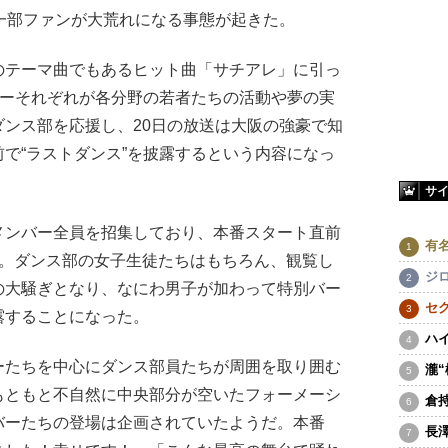
一部ファンが大荒れになる事態が起きた。
テーマ曲でもあるヒット曲「サチアレ」に引っ
バーそれぞれが各分野の若者たちの活動や夢の実
ンス部を応援し、20日の放送は大阪の強豪で知
で“ラストダンス”を披露するという内容になっ
サ
ンバー全員を招集しており、本番スタート直前
有
場。ダンス部の女子生徒たちはもちろん、観覧し
ジ
の大騒ぎとなり、なにわ男子が加わって特別バー
セ
露することになった。
ハ
たちを中心にダンス部員たちが周囲を取り囲む
瀧
もともと不自然に中央部分が空いたフォーメーシ
倉
バーたちの登場は企画されていたようだ。本番
長