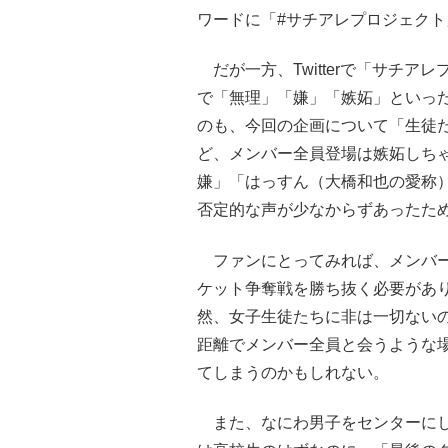
ワードに「#サチアレプロジェク
だが一方、Twitterで「サチ
で「無理」「嫌」「嫉妬」といっ
のも、今回の企画について「生徒
ど、メンバー全員登場は嫉妬しち
嫌」「はっすん（大橋和也の愛称
否定的な声が少なからずあったた
ファンにとってみれば、メンバー
ケット争奪戦を勝ち抜く必要があ
然、女子生徒たちに非は一切ない
距離でメンバー全員と会うような
てしまうのかもしれない。
また、なにわ男子をセンターにし