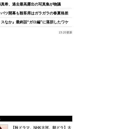
藤真希、過去最高露出の写真集が物議
ンバツ開幕も観客席はガラガラの春夏格差
ミスなか』最終話“ガロ編”に落胆したワケ
15:20更新
集
【秋ドラマ、NHK大河、朝ドラ】大