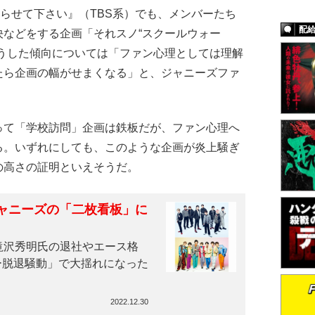
nにやらせて下さい』（TBS系）でも、メンバーたち
配
決などをする企画「それスノ“スクールウォー
こうした傾向については「ファン心理としては理解
たら企画の幅がせまくなる」と、ジャニーズファ
て「学校訪問」企画は鉄板だが、ファン心理へ
る。いずれにしても、このような企画が炎上騒ぎ
の高さの証明といえそうだ。
、ジャニーズの「二枚看板」に
滝沢秀明氏の退社やエース格
メンバー脱退騒動」で大揺れになった
.
2022.12.30