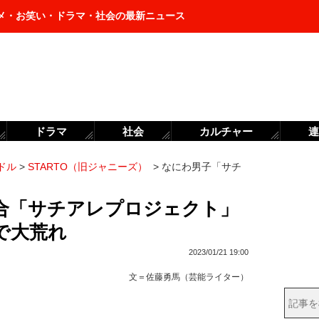
メ・お笑い・ドラマ・社会の最新ニュース
ドラマ
社会
カルチャー
連
ドル
>
STARTO（旧ジャニーズ）
>
なにわ男子「サチ
合「サチアレプロジェクト」
で大荒れ
2023/01/21 19:00
文＝
佐藤勇馬（芸能ライター）