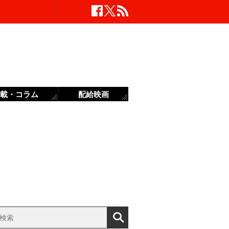
載・コラム
配給映画