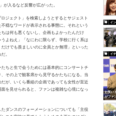
ト」が入るなど反響が広がった。
アレプロジェクト」を検索しようとするとサジェスト
イ
た不穏なワードが表示される事態に。それという
たちは何も悪くないし、企画もよかったんだけ
ゃうよねえ」「なにわに限らず、学校に行く系は
）だけでも羨ましいのに全員とか無理」といった
めだ。
イ
たちと生で会うためには基本的にコンサートチ
り、その上で観客席から見守るかたちになる。当
のだが、いくら番組の企画であっても女性が至近
場面を見せられると、ファンは複雑な心境になっ
お笑いト
がファ
たダンスのフォーメーションについても「主役