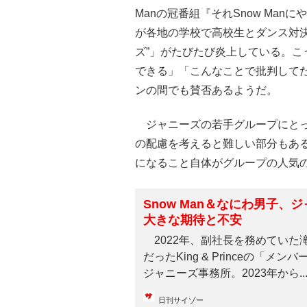
Manの冠番組『それSnow Ma
が各地の学校で高校生とダンス対
ズ”」がたびたび炎上している。
できる」「こんなことで批判して
ンの間でも賛否あるようだ。
ジャニーズの若手グループにとっ
の配慮を考えると難しい部分もあ
になること自体がグループの人気
Snow Man＆なにわ男子
大きな期待と不安
2022年、副社長を務めていた
だったKing & Princeの「
ジャニーズ事務所。2023年から..
日刊サイゾー