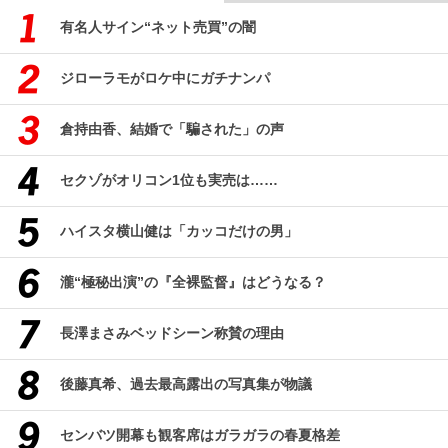
有名人サイン“ネット売買”の闇
ジローラモがロケ中にガチナンパ
倉持由香、結婚で「騙された」の声
セクゾがオリコン1位も実売は……
ハイスタ横山健は「カッコだけの男」
瀧“極秘出演”の『全裸監督』はどうなる？
長澤まさみベッドシーン称賛の理由
後藤真希、過去最高露出の写真集が物議
センバツ開幕も観客席はガラガラの春夏格差