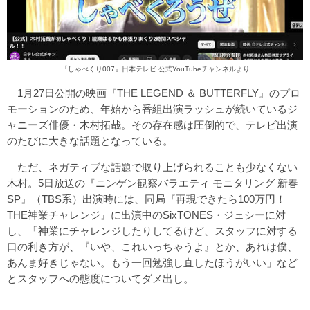
『しゃべくり007』日本テレビ 公式YouTubeチャンネルより
1月27日公開の映画『THE LEGEND ＆ BUTTERFLY』のプロ
モーションのため、年始から番組出演ラッシュが続いているジ
ャニーズ俳優・木村拓哉。その存在感は圧倒的で、テレビ出演
のたびに大きな話題となっている。
ただ、ネガティブな話題で取り上げられることも少なくない
木村。5日放送の『ニンゲン観察バラエティ モニタリング 新春
SP』（TBS系）出演時には、同局『再現できたら100万円！
THE神業チャレンジ』に出演中のSixTONES・ジェシーに対
し、「神業にチャレンジしたりしてるけど、スタッフに対する
口の利き方が、『いや、これいっちゃうよ』とか、あれは僕、
あんま好きじゃない。もう一回勉強し直したほうがいい」など
とスタッフへの態度についてダメ出し。