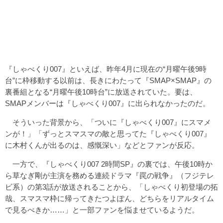
『しゃべくり007』といえば、昨年4月に現在の“月曜午後9時
台”に枠移動する以前は、長きにわたって『SMAP×SMAP』の
裏番組となる“月曜午後10時台”に放送されていた。要は、
SMAPメンバーは『しゃべくり007』に出られなかったのだ。
そういった背景から、「ついに『しゃべくり007』にスマメ
ンが！」「ずっとスマスマの敵と思ってた『しゃべくり007』
に木村くんが出るのは、感慨深い」などとファンが反応。
一方で、『しゃべくり007 2時間SP』の裏では、午後10時か
ら草なぎ剛が主演を務める連続ドラマ『罠の戦争』（フジテレ
ビ系）の第3話が放送されることから、「しゃべくり初登場の拓
哉、スマスマ枠に帰ってきたつよぽん、どちらをリアルタイム
で見るべきか……」と一部ファンを悩ませているようだ。