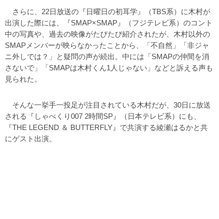
さらに、22日放送の『日曜日の初耳学』（TBS系）に木村が
出演した際には、『SMAP×SMAP』（フジテレビ系）のコント
中の写真や、過去の映像がたびたび紹介されたが、木村以外の
SMAPメンバーが映らなかったことから、「不自然」「非ジャ
ニ外しでは？」と疑問の声が続出。中には「SMAPの仲間を消
さないで」「SMAPは木村くん1人じゃない」などと訴える声も
見られた。
そんな一挙手一投足が注目されている木村だが、30日に放送
される『しゃべくり007 2時間SP』（日本テレビ系）にも、
『THE LEGEND ＆ BUTTERFLY』で共演する綾瀬はるかと共
にゲスト出演。