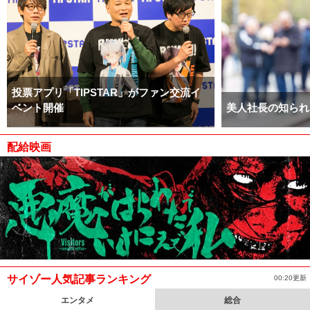
投票アプリ「TIPSTAR」がファン交流イ
ベント開催
美人社長の知られ
配給映画
サイゾー人気記事ランキング
00:20更新
エンタメ
総合