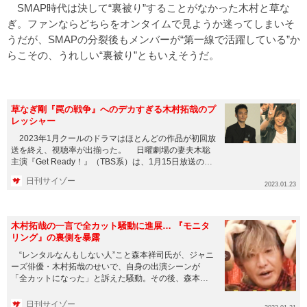
SMAP時代は決して“裏被り”することがなかった木村と草な
ぎ。ファンならどちらをオンタイムで見ようか迷ってしまいそ
うだが、SMAPの分裂後もメンバーが“第一線で活躍している”か
らこその、うれしい“裏被り”ともいえそうだ。
草なぎ剛『罠の戦争』へのデカすぎる木村拓哉のプ
レッシャー
2023年1月クールのドラマはほとんどの作品が初回放
送を終え、視聴率が出揃った。 日曜劇場の妻夫木聡
主演『Get Ready！』（TBS系）は、1月15日放送の第
2...
日刊サイゾー
2023.01.23
木村拓哉の一言で全カット騒動に進展… 『モニタ
リング』の裏側を暴露
“レンタルなんもしない人”こと森本祥司氏が、ジャニ
ーズ俳優・木村拓哉のせいで、自身の出演シーンが
「全カットになった」と訴えた騒動。その後、森本氏
が真相を明かしたことで...
日刊サイゾー