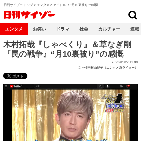
日刊サイゾー トップ
>
エンタメ
>
アイドル
>
“月10裏被り”の感慨
日刊サイゾー
エンタメ
お笑い
ドラマ
社会
カルチャー
連載
木村拓哉『しゃべくり』＆草なぎ剛
『罠の戦争』“月10裏被り”の感慨
2023/01/27 11:00
文＝
仲宗根由紀子（エンタメ系ライター）