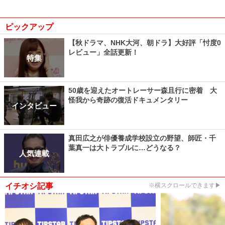
ピックアップ
【秋ドラマ、NHK大河、朝ドラ】大好評「忖度0
レビュー」全話更新！
特集
50歳を迎えたオートレーサー森且行に密着 大
怪我から奇跡の復活ドキュメンタリー
インタビュー
真田広之が俳優養成学校設立の野望、師匠・千
葉真一は大トラブルに…どうなる？
人気連載
イチオシ記事
※横スクロールできます▶