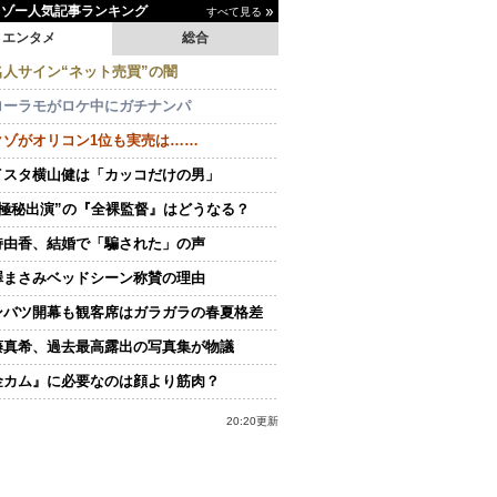
イゾー人気記事ランキング
すべて見る
エンタメ
総合
名人サイン“ネット売買”の闇
ローラモがロケ中にガチナンパ
クゾがオリコン1位も実売は……
イスタ横山健は「カッコだけの男」
“極秘出演”の『全裸監督』はどうなる？
持由香、結婚で「騙された」の声
澤まさみベッドシーン称賛の理由
ンバツ開幕も観客席はガラガラの春夏格差
藤真希、過去最高露出の写真集が物議
金カム』に必要なのは顔より筋肉？
20:20更新