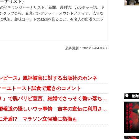
ーナリスト）
超のベテランジャーナリスト。新聞、週刊誌、カルチャー誌、ギ
ンクラブ会報、企業パンフレット、オウンドメディア、広告な
に執筆。趣味はペットの動画を見ること、有名人の出没スポッ
最終更新：
2023/02/04 08:00
ンピース』風評被害に対する出版社のホンネ
ィーユトースト試食で驚きのコメント
配
EXIT・りんたろー。『ラヴィット！』で脱パリピ宣言、結婚でさっそく勢い落ちる？
EXITりんたろー。“フライング”結婚報道の怪しいウラ事情 吉本の宣伝に利用されていた!?
に矛盾!? マラソン立候補に指摘も