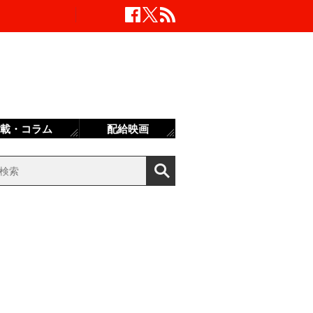
載・コラム
配給映画