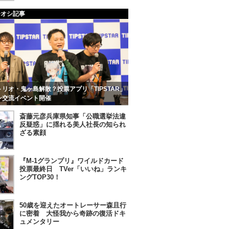
チオシ記事
リオ・鬼ヶ島解散？投票アプリ「TIPSTAR」
ン交流イベント開催
斎藤元彦兵庫県知事「公職選挙法違
反疑惑」に揺れる美人社長の知られ
ざる素顔
『M-1グランプリ』ワイルドカード
投票最終日 TVer「いいね」ランキ
ングTOP30！
50歳を迎えたオートレーサー森且行
に密着 大怪我から奇跡の復活ドキ
ュメンタリー