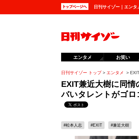
日刊サイゾー｜エンタ
エンタメ
お笑い
日刊サイゾー トップ
>
エンタメ
>
EX
EXIT兼近大樹に同
バいタレントがゴロ
#松本人志
#EXIT
#兼近大樹