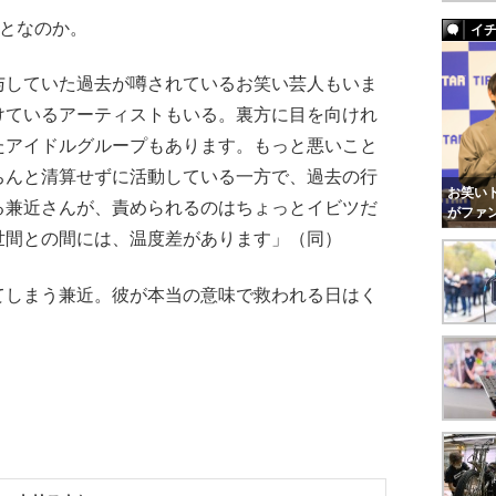
ことなのか。
イ
与していた過去が噂されているお笑い芸人もいま
けているアーティストもいる。裏方に目を向けれ
たアイドルグループもあります。もっと悪いこと
ちんと清算せずに活動している一方で、過去の行
お笑いト
る兼近さんが、責められるのはちょっとイビツだ
がファ
世間との間には、温度差があります」（同）
しまう兼近。彼が本当の意味で救われる日はく