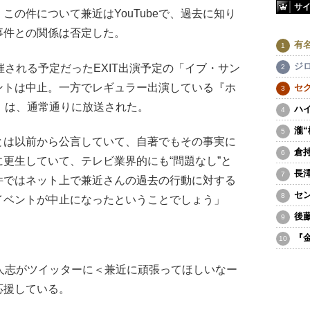
サ
この件について兼近はYouTubeで、過去に知り
事件との関係は否定した。
有
ジ
される予定だったEXIT出演予定の「イブ・サン
ントは中止。一方でレギュラー出演している『ホ
セ
系）は、通常通りに放送された。
ハ
瀧
とは以前から公言していて、自著でもその事実に
倉
更生していて、テレビ業界的にも“問題なし”と
長
件ではネット上で兼近さんの過去の行動に対する
セ
イベントが中止になったということでしょう」
後
『
人志がツイッターに＜兼近に頑張ってほしいなー
応援している。