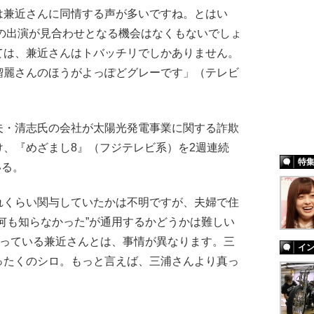
は兼近さんに同情する声が多いですね。とはい
Tの出演が見合わせとなる機会はなくもないでしょ
ては、兼近さんはトバッチリでしかありません。
瑠麗さんのほうがよっぽどグレーです」（テレビ
・清志氏の会社が太陽光発電事業に関する詐欺
、『めざまし8』（フジテレビ系）を2週連続
特
いる。
れくらい関与していたかは不明ですが、夫婦で住
何も知らなかった”が通用するかどうかは難しい
切っている兼近さんとは、事情が異なります。三
イ
ったくのシロ。もっと言えば、三浦さんより真っ