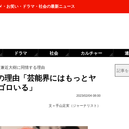
メ・お笑い・ドラマ・社会の最新ニュース
ドラマ
社会
カルチャー
連
IT兼近大樹に同情する理由
情の理由「芸能界にはもっとヤ
ゴロいる」
2023/02/04 08:00
文＝
手山足実（ジャーナリスト）