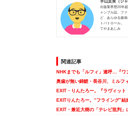
手山足実（ジャ
出版業界歴20年
ャンブル誌、ファ
ど、あらゆる媒体
トパトロール。
てやまあしみ
関連記事
NHKまでも「ルフィ」連呼…『ワ
奥歯が無い錦鯉・長谷川、ミルフ
EXIT・兼近大樹の「テレビ批判」