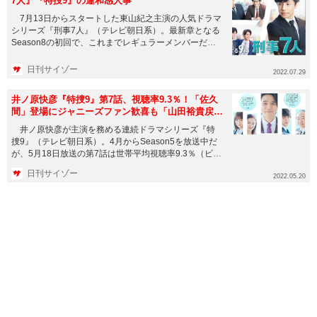
7人』『特捜9』の違和感人事
7月13日からスタートした東山紀之主演の人気ドラマ
シリーズ『刑事7人』（テレビ朝日系）。最新章となる
Season8の初回で、これまでレギュラーメンバーだっ
た倉科カナが...
日刊サイゾー
2022.07.29
井ノ原快彦『特捜9』第7話、視聴率9.3％！「佐久
間」登場にジャニーズファン歓喜も「山田裕貴戻し
て」反発の声
井ノ原快彦が主演を務める連続ドラマシリーズ『特
捜9』（テレビ朝日系）。4月からSeason5を放送中だ
が、5月18日放送の第7話は世帯平均視聴率9.3％（ビデ
オリサー...
日刊サイゾー
2022.05.20