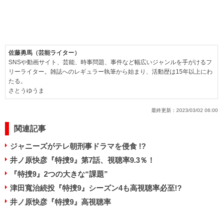
佐藤勇馬（芸能ライター）
SNSや動画サイト、芸能、時事問題、事件など幅広いジャンルを手がけるフ
リーライター。雑誌へのレギュラー執筆から始まり、活動歴は15年以上にわ
たる。
さとうゆうま
最終更新：
2023/03/02 06:00
関連記事
ジャニーズがテレ朝刑事ドラマを侵食 !?
井ノ原快彦『特捜9』第7話、視聴率9.3％！
『特捜9』2つの大きな“課題”
津田寬治続投『特捜9』シーズン4も高視聴率必至!?
井ノ原快彦『特捜9』高視聴率