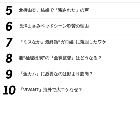
倉持由香、結婚で「騙された」の声
長澤まさみベッドシーン称賛の理由
『ミスなか』最終話“ガロ編”に落胆したワケ
瀧“極秘出演”の『全裸監督』はどうなる？
『金カム』に必要なのは顔より筋肉？
『VIVANT』海外で大コケなぜ？