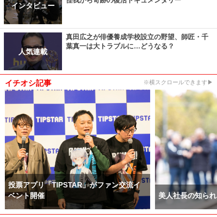
インタビュー
真田広之が俳優養成学校設立の野望、師匠・千
葉真一は大トラブルに…どうなる？
人気連載
イチオシ記事
※横スクロールできます▶
投票アプリ「TIPSTAR」がファン交流イ
ベント開催
美人社長の知られ