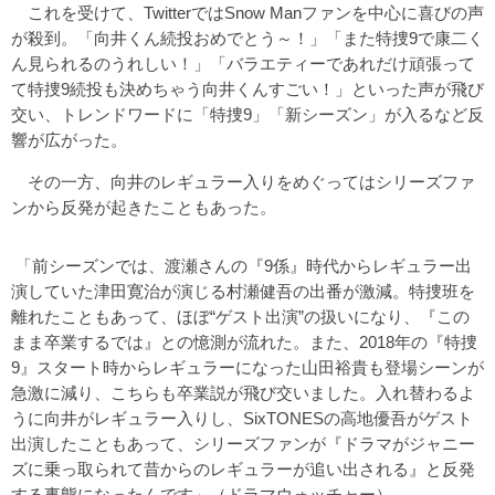
これを受けて、TwitterではSnow Manファンを中心に喜びの声
が殺到。「向井くん続投おめでとう～！」「また特捜9で康二く
ん見られるのうれしい！」「バラエティーであれだけ頑張って
て特捜9続投も決めちゃう向井くんすごい！」といった声が飛び
交い、トレンドワードに「特捜9」「新シーズン」が入るなど反
響が広がった。
その一方、向井のレギュラー入りをめぐってはシリーズファ
ンから反発が起きたこともあった。
「前シーズンでは、渡瀬さんの『9係』時代からレギュラー出
演していた津田寛治が演じる村瀬健吾の出番が激減。特捜班を
離れたこともあって、ほぼ“ゲスト出演”の扱いになり、『この
まま卒業するでは』との憶測が流れた。また、2018年の『特捜
9』スタート時からレギュラーになった山田裕貴も登場シーンが
急激に減り、こちらも卒業説が飛び交いました。入れ替わるよ
うに向井がレギュラー入りし、SixTONESの高地優吾がゲスト
出演したこともあって、シリーズファンが『ドラマがジャニー
ズに乗っ取られて昔からのレギュラーが追い出される』と反発
する事態になったんです」（ドラマウォッチャー）