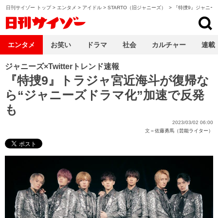
日刊サイゾー トップ
>
エンタメ
>
アイドル
>
STARTO（旧ジャニーズ）
>
『特捜9』ジャニー
日刊サイゾー
エンタメ
お笑い
ドラマ
社会
カルチャー
連載
ジャニーズ×Twitterトレンド速報
『特捜9』トラジャ宮近海斗が復帰な
ら“ジャニーズドラマ化”加速で反発
も
2023/03/02 06:00
文＝
佐藤勇馬（芸能ライター）