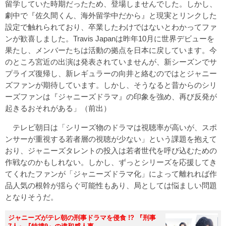
留学していた時期だったため、登場しませんでした。しかし、
劇中で『佐久間くん、海外留学中だから』と現実とリンクした
設定で触れられており、卒業したわけではないとわかってファ
ンが歓喜しました。Travis Japanは昨年10月に世界デビューを
果たし、メンバーたちは活動の拠点を日本に戻しています。今
のところ宮近の出演は発表されていませんが、新シーズンでサ
プライズ復帰し、新レギュラーの向井と絡むのではとジャニー
ズファンが期待しています。しかし、そうなると昔からのシリ
ーズファンは『ジャニーズドラマ』の印象を強め、再び反発が
起きるおそれがある」（前出）
テレビ朝日は「シリーズ物のドラマは視聴率が高いが、スポ
ンサーが重視する若者層の視聴が少ない」という課題を抱えて
おり、ジャニーズタレントの投入は若者世代を呼び込むための
作戦なのかもしれない。しかし、ずっとシリーズを応援してき
てくれたファンが「ジャニーズドラマ化」によって離れれば作
品人気の根幹が揺らぐ可能性もあり、局としては悩ましい問題
となりそうだ。
ジャニーズがテレ朝の刑事ドラマを侵食 !? 『刑事