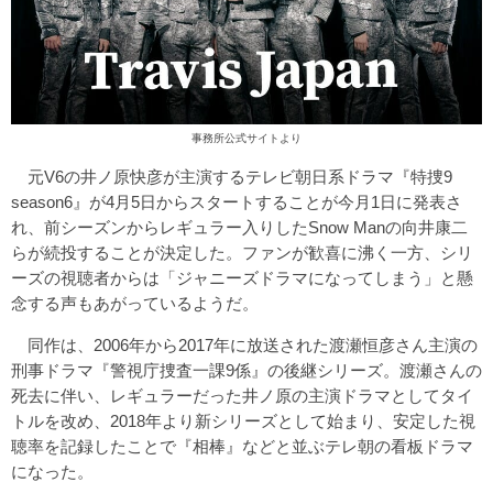
事務所公式サイトより
元V6の井ノ原快彦が主演するテレビ朝日系ドラマ『特捜9
season6』が4月5日からスタートすることが今月1日に発表さ
れ、前シーズンからレギュラー入りしたSnow Manの向井康二
らが続投することが決定した。ファンが歓喜に沸く一方、シリ
ーズの視聴者からは「ジャニーズドラマになってしまう」と懸
念する声もあがっているようだ。
同作は、2006年から2017年に放送された渡瀬恒彦さん主演の
刑事ドラマ『警視庁捜査一課9係』の後継シリーズ。渡瀬さんの
死去に伴い、レギュラーだった井ノ原の主演ドラマとしてタイ
トルを改め、2018年より新シリーズとして始まり、安定した視
聴率を記録したことで『相棒』などと並ぶテレ朝の看板ドラマ
になった。