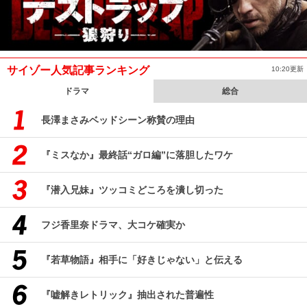
サイゾー人気記事ランキング
10:20更新
ドラマ
総合
長澤まさみベッドシーン称賛の理由
『ミスなか』最終話“ガロ編”に落胆したワケ
『潜入兄妹』ツッコミどころを潰し切った
フジ香里奈ドラマ、大コケ確実か
『若草物語』相手に「好きじゃない」と伝える
『嘘解きレトリック』抽出された普遍性