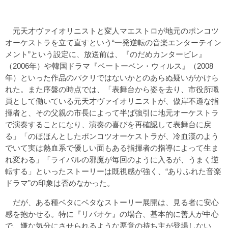
元天才ヴァイオリニストと変人マエストロが地元のポンコツ
オーケストラを立て直すという“一発逆転の音楽エンターテイン
メント”という設定に、放送前は、『のだめカンタービレ』
（2006年）や韓国ドラマ『ベートーベン・ウィルス』（2008
年）といった作品のパクリではないかとのあらぬ疑いがかけら
れた。また序盤の時点では、「表舞台から姿を去り、市役所職
員として働いている元天才ヴァイオリニストが、傲岸不遜な指
揮者と、その父親の市長によって半ば強引に地元オーケストラ
で演奏することになり、演奏の喜びを再確認して表舞台に戻
る」「のほほんとしたポンコツオーケストラが、冷血漢のよう
でいて実は熱血系で優しい面もある指揮者の指導によって生ま
れ変わる」「ライバルの邪魔が毎回のように入るが、うまく逆
転する」といったストーリーは既視感が強く、“ありふれた音楽
ドラマ”の印象は否めなかった。
だが、ある種ベタにベタなストーリー展開は、見る者に安心
感を抱かせる。特に『リバオケ』の場合、基本的に善人が中心
で、嫌な気分にさせられるような悪意の持ち主が登場しない