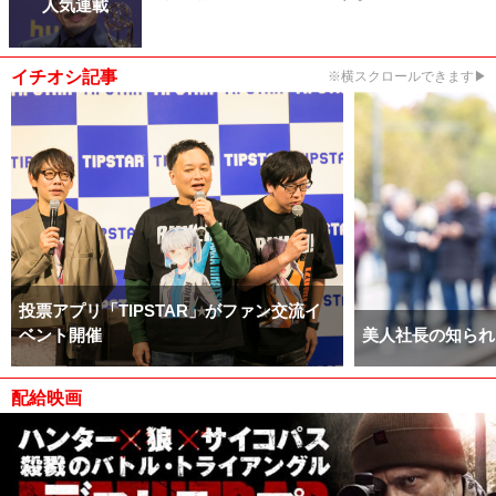
人気連載
イチオシ記事
※横スクロールできます▶
投票アプリ「TIPSTAR」がファン交流イ
ベント開催
美人社長の知られ
配給映画