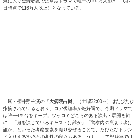
気に入り登録者数では今期ドラマで唯一の100万人超え（3月7
日時点で116万人以上）となっている。
嵐・櫻井翔主演の『
大病院占拠
』（土曜22:00～）はたびたび
指摘されているとおり、コア視聴率が絶好調で、今期ドラマで
は唯一4％台をキープ。ツッコミどころのある演出・展開を軸
に、「鬼を演じているキャストは誰か」「警察内の裏切り者は
誰か」といった考察要素を織り交ぜることで、たびたびトレン
ド入りするSNSとの相性の良さもある。なお、コア視聴率では