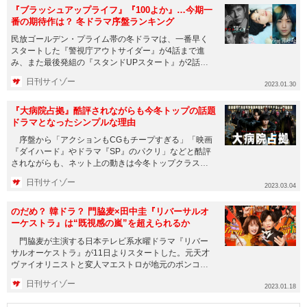
『ブラッシュアップライフ』『100よか』…今期一
番の期待作は？ 冬ドラマ序盤ランキング
民放ゴールデン・プライム帯の冬ドラマは、一番早く
スタートした『警視庁アウトサイダー』が4話まで進
み、また最後発組の『スタンドUPスタート』が2話ま
で進んだので、このタイミン...
日刊サイゾー
2023.01.30
『大病院占拠』酷評されながらも今冬トップの話題
ドラマとなったシンプルな理由
序盤から「アクションもCGもチープすぎる」「映画
『ダイハード』やドラマ『SP』のパクリ」などと酷評
されながらも、ネット上の動きは今冬トップクラスを
キープしている『大病...
日刊サイゾー
2023.03.04
のだめ？ 韓ドラ？ 門脇麦×田中圭『リバーサルオ
ーケストラ』は“既視感の嵐”を超えられるか
門脇麦が主演する日本テレビ系水曜ドラマ『リバー
サルオーケストラ』が11日よりスタートした。元天才
ヴァイオリニストと変人マエストロが地元のポンコツ
オーケストラを立て直す...
日刊サイゾー
2023.01.18