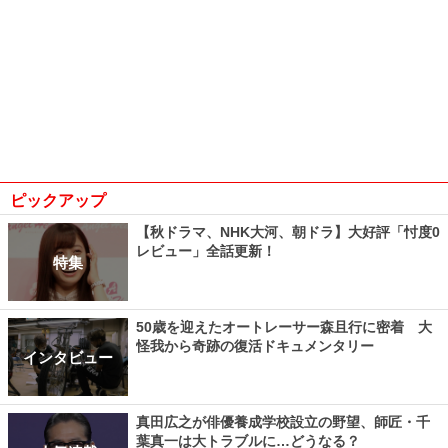
ピックアップ
【秋ドラマ、NHK大河、朝ドラ】大好評「忖度0
レビュー」全話更新！
特集
50歳を迎えたオートレーサー森且行に密着 大
怪我から奇跡の復活ドキュメンタリー
インタビュー
真田広之が俳優養成学校設立の野望、師匠・千
葉真一は大トラブルに…どうなる？