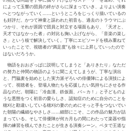
によって玉響の団員の絆がさらに深まっていき、よりよい演奏
へとつながっていく……というところをじっくり描いているの
も好評だ。かつて神童と謳われた初音も、過去のトラウマにぶ
つかり、それが原因で団員と対立する場面もあり、「天才と、
天才ではなかった者」の対比も掬い上げながら、「音楽の楽し
さ」という核で解決していく。丁寧にエピソードを積み重ねて
いったことで、視聴者の“満足度”も徐々に上昇していったので
はないだろうか。
物語をおおざっぱに説明してしまうと「ありきたり」なただ
の努力と仲間の物語のように聞こえてしまうが、丁寧な演出
と、門脇麦を始めとした実力派ぞろいの俳優陣による演技によ
って、視聴者を、登場人物たちを応援したい気持ちにさせる作
品なのだ。朝陽に「冷血漢、鉄仮面、バ～カ！」と子どものよ
うな悪態をつく初音の愛らしさ、認知症のために自分のことを
穂刈と勘違いしている穂刈の妻のためにそっと手をつないでい
た朝陽の繊細なやさしさ……細部にこそ、この作品の魅力が詰
まっている。そして俳優陣が何カ月もの間にわたって楽器や指
揮の練習を積んできたことが生きる演奏シーン。ベタで王道な