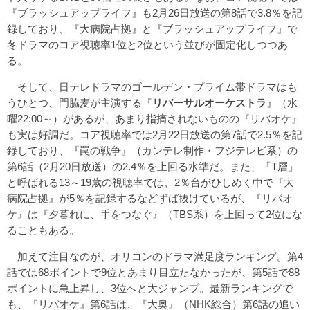
『ブラッシュアップライフ』も2月26日放送の第8話で3.8％を記
録しており、『大病院占拠』と『ブラッシュアップライフ』で
冬ドラマのコア視聴率1位と2位という並びが固定化しつつあ
る。
そして、日テレドラマのゴールデン・プライム帯ドラマはも
うひとつ、門脇麦が主演する『
リバーサルオーケストラ
』（水
曜22:00～）があるが、あまり指摘されないものの『リバオケ』
も実は好調だ。コア視聴率では2月22日放送の第7話で2.5％を記
録しており、『罠の戦争』（カンテレ制作・フジテレビ系）の
第6話（2月20日放送）の2.4％を上回る水準だ。また、「T層」
と呼ばれる13～19歳の視聴率では、2％台がひしめく中で『大
病院占拠』が5％を記録するなどずば抜けているが、『リバオ
ケ』は『夕暮れに、手をつなぐ』（TBS系）を上回って2位にな
ることもある。
加えて注目なのが、オリコンのドラマ満足度ランキング。第4
話では68ポイントで9位とあまり目立たなかったが、第5話で88
ポイントに急上昇し、3位へと大ジャンプ。最新ランキングで
も、『リバオケ』第6話は、『大奥』（NHK総合）第6話の追い