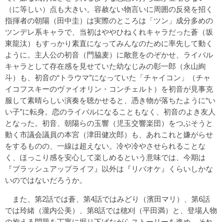
（に等しい）点も大きい。容赦ない物言いに周囲の反発を招く
指揮者の朝陽（田中圭）は実際のところは「ツン」成分多めの
ツンデレ系キャラで、当初はややひねくれキャラだった蒼（坂
東龍汰）もすっかり素直になってみんなのために率先して動く
ように。主人公の初音（門脇麦）に敵意をのぞかせ、ライバル
キャラとして存在感を見せていた幼なじみの彰一郎（永山絢
斗）も、初音の“トラウマ”になっていた「チャイコン」（チャ
イコフスキーのヴァイオリン・コンチェルト）を初音が見事克
服して素晴らしい演奏を聴かせると、憑き物が落ちたように“い
い子”に転身。恋のライバルになることもなく、初音のよき友人
となった。初音、朝陽らの玉響（児玉交響楽団）をつぶそうと
動く市議会議員の本宮（津田健次郎）も、あれこれと嫌がらせ
をするものの、一線は超えない。冷や冷やさせられることな
く、ほっこり感を安心して楽しめるという意味では、今期は
『ブラッシュアップライフ』以外は『リバオケ』くらいしかな
いのではないだろうか。
また、第2話では蒼、第4話ではみどり（濱田マリ）、第6話
では玲緒（瀧内公美）、第8話では穂刈（平田満）と、登場人物
の抱える問題を丁寧に掘り下げながらストーリーを進め、それ