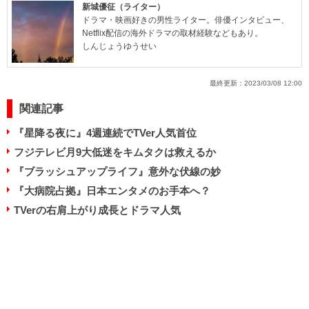
新城優征（ライター）
ドラマ・映画好きの男性ライター。俳優インタビュー、
Netflix配信の海外ドラマの取材経験などもあり。
しんじょうゆうせい
最終更新：
2023/03/08 12:00
関連記事
『星降る夜に』4週連続でTVer人気首位
フジテレビ月9大低迷をキムタクは救えるか
『ブラッシュアップライフ』意外な伏線の妙
『大病院占拠』日本エンタメのお手本へ？
TVerの右肩上がり成長とドラマ人気