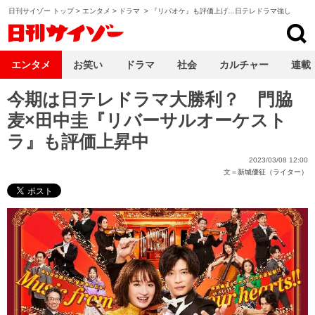
日刊サイゾー トップ
>
エンタメ
>
ドラマ
>
『リバオケ』も評価上げ…日テレドラマ強し
日刊サイゾー
エンタメ
お笑い
ドラマ
社会
カルチャー
連載
今期は日テレドラマ大勝利？ 門脇
麦×田中圭『リバーサルオーケスト
ラ』も評価上昇中
2023/03/08 12:00
文＝
新城優征（ライター）