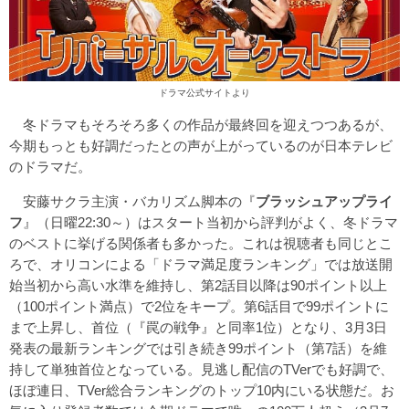
ドラマ公式サイト
より
冬ドラマもそろそろ多くの作品が最終回を迎えつつあるが、
今期もっとも好調だったとの声が上がっているのが日本テレビ
のドラマだ。
安藤サクラ主演・バカリズム脚本の『
ブラッシュアップライ
フ
』（日曜22:30～）はスタート当初から評判がよく、冬ドラマ
のベストに挙げる関係者も多かった。これは視聴者も同じとこ
ろで、オリコンによる「ドラマ満足度ランキング」では放送開
始当初から高い水準を維持し、第2話目以降は90ポイント以上
（100ポイント満点）で2位をキープ。第6話目で99ポイントに
まで上昇し、首位（『罠の戦争』と同率1位）となり、3月3日
発表の最新ランキングでは引き続き99ポイント（第7話）を維
持して単独首位となっている。見逃し配信のTVerでも好調で、
ほぼ連日、TVer総合ランキングのトップ10内にいる状態だ。お