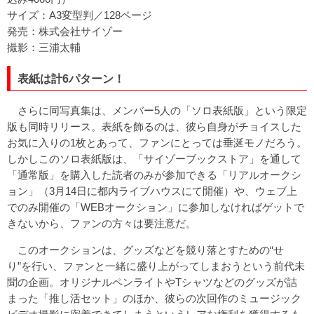
サイズ：A3変型判／128ページ
発売：株式会社サイゾー
撮影：三浦太輔
表紙は計6パターン！
さらに同写真集は、メンバー5人の「ソロ表紙版」という限定
版も同時リリース。表紙を飾るのは、彼ら自身がチョイスした
お気に入りの1枚とあって、ファンにとっては垂涎モノだろう。
しかしこのソロ表紙版は、「サイゾーブックストア」を通して
「通常版」を購入した読者のみが参加できる「リアルオークシ
ョン」（3月14日に都内ライブハウスにて開催）や、ウェブ上
でのみ開催の「WEBオークション」に参加しなければゲットで
きないから、ファンの方々は要注意だ。
このオークションは、グッズなどを競り落とすための“せ
り”を行い、ファンと一緒に盛り上がってしまおうという前代未
聞の企画。オリジナルペンライトやTシャツなどのグッズが詰
まった「推し活セット」のほか、彼らの次回作のミュージック