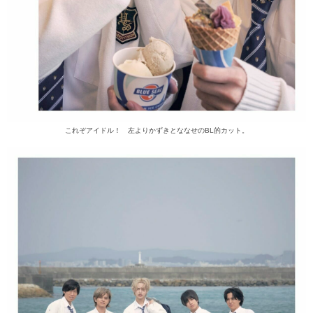
これぞアイドル！ 左よりかずきとななせのBL的カット。