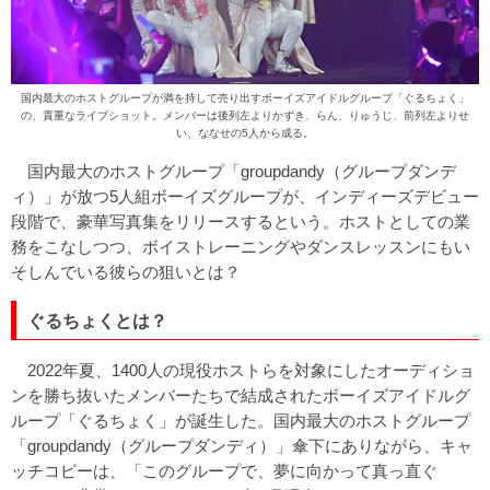
国内最大のホストグループが満を持して売り出すボーイズアイドルグループ「ぐるちょく」
の、貴重なライブショット。メンバーは後列左よりかずき、らん、りゅうじ、前列左よりせ
い、ななせの5人から成る。
国内最大のホストグループ「groupdandy（グループダンデ
ィ）」が放つ5人組ボーイズグループが、インディーズデビュー
段階で、豪華写真集をリリースするという。ホストとしての業
務をこなしつつ、ボイストレーニングやダンスレッスンにもい
そしんでいる彼らの狙いとは？
ぐるちょくとは？
2022年夏、1400人の現役ホストらを対象にしたオーディショ
ンを勝ち抜いたメンバーたちで結成されたボーイズアイドルグ
ループ「ぐるちょく」が誕生した。国内最大のホストグループ
「groupdandy（グループダンディ）」傘下にありながら、キャ
ッチコピーは、「このグループで、夢に向かって真っ直ぐ