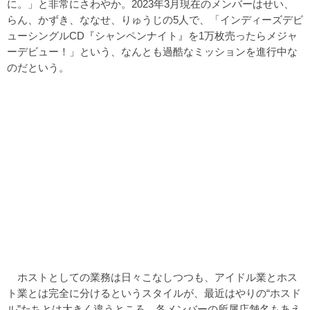
に。」と非常にさわやか。2023年3月現在のメンバーはせい、
らん、かずき、ななせ、りゅうじの5人で、「インディーズデビ
ューシングルCD『シャンペンナイト』を1万枚売ったらメジャ
ーデビュー！」という、なんとも過酷なミッションを進行中な
のだという。
ホストとしての業務は日々こなしつつも、アイドル業とホス
ト業とは完全に分けるというスタイルが、最近はやりの“ホスド
ル”たちとは大きく違うところ。各メンバーの所属店舗名もあえ