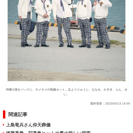
沖縄の港をバックに、キメキメの制服カット。左よりりゅうじ、ななせ、かずき、らん、せ
い。
最終更新：
2023/03/13 14:00
関連記事
上島竜兵さん仰天葬儀