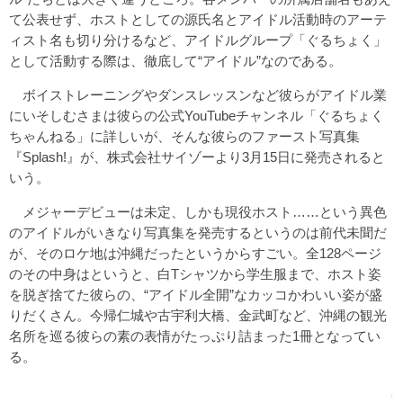
て公表せず、ホストとしての源氏名とアイドル活動時のアーテ
ィスト名も切り分けるなど、アイドルグループ「ぐるちょく」
として活動する際は、徹底して“アイドル”なのである。
ボイストレーニングやダンスレッスンなど彼らがアイドル業
にいそしむさまは彼らの公式YouTubeチャンネル「
ぐるちょく
ちゃんねる
」に詳しいが、そんな彼らのファースト写真集
『Splash!』が、株式会社サイゾーより3月15日に発売されると
いう。
メジャーデビューは未定、しかも現役ホスト……という異色
のアイドルがいきなり写真集を発売するというのは前代未聞だ
が、そのロケ地は沖縄だったというからすごい。全128ページ
のその中身はというと、白Tシャツから学生服まで、ホスト姿
を脱ぎ捨てた彼らの、“アイドル全開”なカッコかわいい姿が盛
りだくさん。今帰仁城や古宇利大橋、金武町など、沖縄の観光
名所を巡る彼らの素の表情がたっぷり詰まった1冊となってい
る。