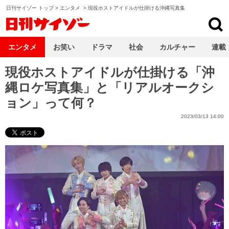
日刊サイゾー トップ
>
エンタメ
>
現役ホストアイドルが仕掛ける沖縄写真集
日刊サイゾー
エンタメ
お笑い
ドラマ
社会
カルチャー
連載
現役ホストアイドルが仕掛ける「沖
縄ロケ写真集」と「リアルオークシ
ョン」って何？
2023/03/13 14:00