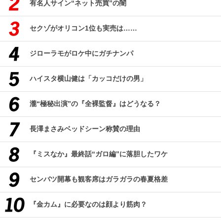
有名人サイン“ネット売買”の闇
セクゾがオリコン1位も実売は……
ジローラモがロケ中にガチナンパ
ハイスタ横山健は「カッコだけの男」
瀧“極秘出演”の『全裸監督』はどうなる？
長澤まさみベッドシーン称賛の理由
『ミスなか』最終話“ガロ編”に落胆したワケ
センバツ開幕も観客席はガラガラの春夏格差
『金カム』に必要なのは顔より筋肉？