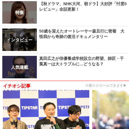
【秋ドラマ、NHK大河、朝ドラ】大好評「忖度0
レビュー」全話更新！
特集
50歳を迎えたオートレーサー森且行に密着 大
怪我から奇跡の復活ドキュメンタリー
インタビュー
真田広之が俳優養成学校設立の野望、師匠・千
葉真一は大トラブルに…どうなる？
人気連載
イチオシ記事
※横スクロールできます▶