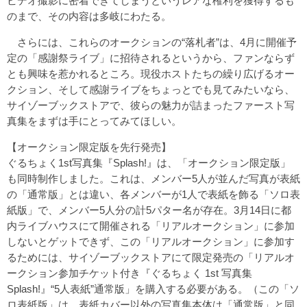
ビデオ撮影に密着できてしまうというレアな権利を獲得するも
のまで、その内容は多岐にわたる。
さらには、これらのオークションの“落札者”は、4月に開催予
定の「感謝祭ライブ」に招待されるというから、ファンならず
とも興味を惹かれるところ。現役ホストたちの繰り広げるオー
クション、そして感謝ライブをちょっとでも見てみたいなら、
サイゾーブックストアで、彼らの魅力が詰まったファースト写
真集をまずは手にとってみてほしい。
【オークション限定版を先行発売】
ぐるちょく1st写真集『Splash!』は、「オークション限定版」
も同時制作しました。これは、メンバー5人が並んだ写真が表紙
の「通常版」とは違い、各メンバーが1人で表紙を飾る「ソロ表
紙版」で、メンバー5人分の計5パター名が存在。3月14日に都
内ライブハウスにて開催される「リアルオークション」に参加
しないとゲットできず、この「リアルオークション」に参加す
るためには、
サイゾーブックストア
にて限定発売の「リアルオ
ークション参加チケット付き『ぐるちょく 1st 写真集
Splash!』“5人表紙”通常版」を購入する必要がある。（この「ソ
ロ表紙版」は、表紙カバー以外の写真集本体は「通常版」と同