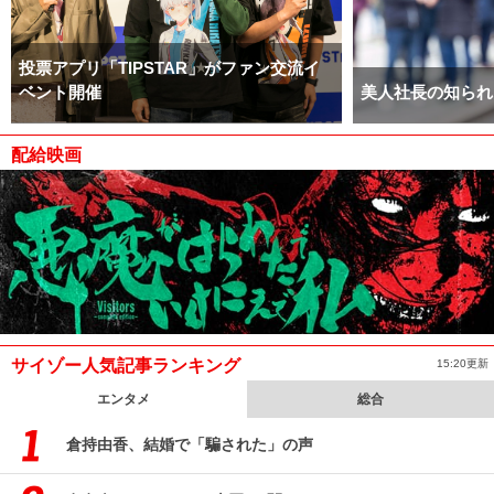
投票アプリ「TIPSTAR」がファン交流イ
ベント開催
美人社長の知られ
配給映画
サイゾー人気記事ランキング
15:20更新
エンタメ
総合
倉持由香、結婚で「騙された」の声