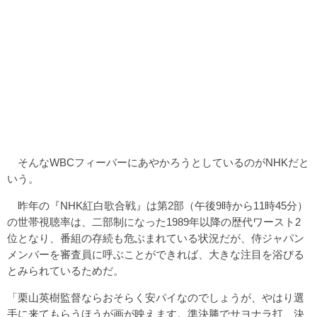
そんなWBCフィーバーにあやかろうとしているのがNHKだと
いう。
昨年の『NHK紅白歌合戦』は第2部（午後9時から11時45分）
の世帯視聴率は、二部制になった1989年以降の歴代ワースト2
位となり、番組の存続も危ぶまれている状況だが、侍ジャパン
メンバーを審査員に呼ぶことができれば、大きな注目を浴びる
とみられているためだ。
「栗山英樹監督ならおそらく安パイなのでしょうが、やはり選
手に来てもらうほうが画が映えます。準決勝でサヨナラ打、決