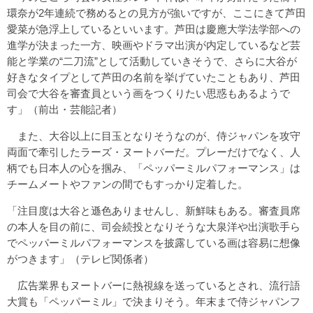
環奈が2年連続で務めるとの見方が強いですが、ここにきて芦田
愛菜が急浮上しているといいます。芦田は慶應大学法学部への
進学が決まった一方、映画やドラマ出演が内定しているなど芸
能と学業の“二刀流”として活動していきそうで、さらに大谷が
好きなタイプとして芦田の名前を挙げていたこともあり、芦田
司会で大谷を審査員という画をつくりたい思惑もあるようで
す」（前出・芸能記者）
また、大谷以上に目玉となりそうなのが、侍ジャパンを攻守
両面で牽引したラーズ・ヌートバーだ。プレーだけでなく、人
柄でも日本人の心を掴み、「ペッパーミルパフォーマンス」は
チームメートやファンの間でもすっかり定着した。
「注目度は大谷と遜色ありませんし、新鮮味もある。審査員席
の本人を目の前に、司会続投となりそうな大泉洋や出演歌手ら
でペッパーミルパフォーマンスを披露している画は容易に想像
がつきます」（テレビ関係者）
広告業界もヌートバーに熱視線を送っているとされ、流行語
大賞も「ペッパーミル」で決まりそう。年末まで侍ジャパンフ