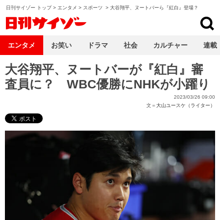
日刊サイゾー トップ
>
エンタメ
>
スポーツ
>
大谷翔平、ヌートバーら『紅白』登場？
日刊サイゾー
エンタメ
お笑い
ドラマ
社会
カルチャー
連載
大谷翔平、ヌートバーが『紅白』審
査員に？ WBC優勝にNHKが小躍り
2023/03/26 09:00
文＝
大山ユースケ（ライター）