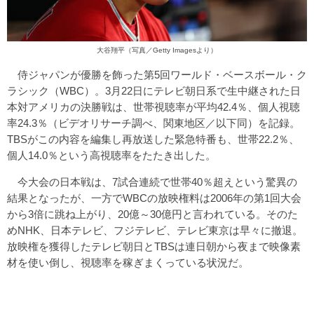
大谷翔平（写真／Getty Imagesより）
侍ジャパンが優勝を飾った第5回ワールド・ベースボール・ク
ラシック（WBC）。3月22日にテレビ朝日系で生中継された日
本対アメリカの決勝戦は、世帯視聴率が平均42.4％、個人視聴
率24.3％（ビデオリサーチ調べ、関東地区／以下同）を記録。
TBSがこの内容を編集し再放送した緊急特番も、世帯22.2％、
個人14.0％という高視聴率をたたき出した。
今大会の日本戦は、7試合連続で世帯40％超えという驚異の
結果となったが、一方でWBCの放映権料は2006年の第1回大会
から3倍に跳ね上がり、20億～30億円と言われている。そのた
めNHK、日本テレビ、フジテレビ、テレビ東京は早々に撤退。
放映権を獲得したテレビ朝日とTBSは連日朝から夜まで映像素
材を使い倒し、視聴率を稼ぎまくっている状況だ。