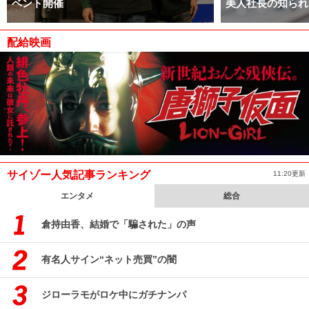
ベント開催
美人社長の知られ
配給映画
サイゾー人気記事ランキング
11:20更新
エンタメ
総合
倉持由香、結婚で「騙された」の声
有名人サイン“ネット売買”の闇
ジローラモがロケ中にガチナンパ