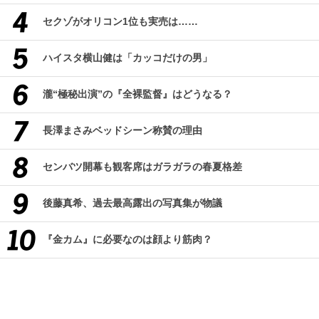
セクゾがオリコン1位も実売は……
ハイスタ横山健は「カッコだけの男」
瀧“極秘出演”の『全裸監督』はどうなる？
長澤まさみベッドシーン称賛の理由
センバツ開幕も観客席はガラガラの春夏格差
後藤真希、過去最高露出の写真集が物議
『金カム』に必要なのは顔より筋肉？