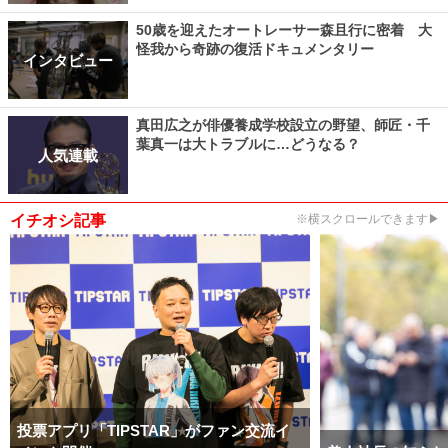
50歳を迎えたオートレーサー森且行に密着 大
怪我から奇跡の復活ドキュメンタリー
インタビュー
真田広之が俳優養成学校設立の野望、師匠・千
葉真一は大トラブルに…どうなる？
人気連載
イチオシ記事
※横スクロールできます▶
投票アプリ「TIPSTAR」がファン交流イ