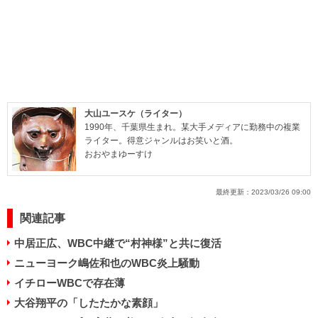
大山ユースケ（ライター）
1990年、千葉県生まれ。某大手メディアに勤務中の複業
ライター。得意ジャンルはお笑いと酒。
おおやまゆーすけ
最終更新：
2023/03/26 09:00
関連記事
中居正広、WBC中継で“村神様”と共に復活
ニューヨーク嶋佐和也のWBC炎上騒動
イチローWBCで存在薄
大谷翔平の「したたかな素顔」