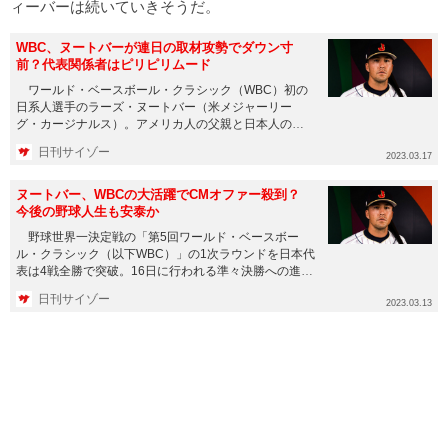
ィーバーは続いていきそうだ。
WBC、ヌートバーが連日の取材攻勢でダウン寸
前？代表関係者はピリピリムード
ワールド・ベースボール・クラシック（WBC）初の
日系人選手のラーズ・ヌートバー（米メジャーリー
グ・カージナルス）。アメリカ人の父親と日本人の母
の間に生まれたことから今...
日刊サイゾー
2023.03.17
ヌートバー、WBCの大活躍でCMオファー殺到？
今後の野球人生も安泰か
野球世界一決定戦の「第5回ワールド・ベースボー
ル・クラシック（以下WBC）」の1次ラウンドを日本代
表は4戦全勝で突破。16日に行われる準々決勝への進出
を果たした。 ...
日刊サイゾー
2023.03.13