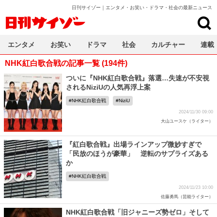
日刊サイゾー｜エンタメ・お笑い・ドラマ・社会の最新ニュース
日刊サイゾー
エンタメ
お笑い
ドラマ
社会
カルチャー
連載
NHK紅白歌合戦の記事一覧 (194件)
ついに『NHK紅白歌合戦』落選…失速が不安視
されるNiziUの人気再浮上案
NHK紅白歌合戦
NiziU
2024/11/30 09:00
大山ユースケ（ライター）
『紅白歌合戦』出場ラインアップ微妙すぎで
「民放のほうが豪華」 逆転のサプライズある
か
NHK紅白歌合戦
2024/11/23 10:00
佐藤勇馬（芸能ライター）
NHK紅白歌合戦「旧ジャニーズ勢ゼロ」そして