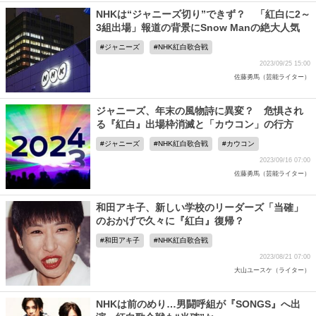
NHKは“ジャニーズ切り”できず？ 「紅白に2～
3組出場」報道の背景にSnow Manの絶大人気
ジャニーズ
NHK紅白歌合戦
2023/09/25 15:00
佐藤勇馬（芸能ライター）
ジャニーズ、年末の風物詩に異変？ 危惧され
る『紅白』出場枠消滅と「カウコン」の行方
ジャニーズ
NHK紅白歌合戦
カウコン
2023/09/16 07:00
佐藤勇馬（芸能ライター）
和田アキ子、新しい学校のリーダーズ「当確」
のおかげで久々に『紅白』復帰？
和田アキ子
NHK紅白歌合戦
2023/08/21 07:00
大山ユースケ（ライター）
NHKは前のめり…男闘呼組が『SONGS』へ出