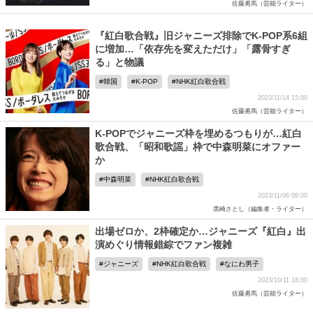
佐藤勇馬（芸能ライター）
『紅白歌合戦』旧ジャニーズ排除でK-POP系6組
に増加…「依存先を変えただけ」「露骨すぎ
る」と物議
韓国
K-POP
NHK紅白歌合戦
2023/11/14 15:00
佐藤勇馬（芸能ライター）
K-POPでジャニーズ枠を埋めるつもりが…紅白
歌合戦、「昭和歌謡」枠で中森明菜にオファー
か
中森明菜
NHK紅白歌合戦
2023/11/06 09:00
黒崎さとし（編集者・ライター）
出場ゼロか、2枠確定か…ジャニーズ『紅白』出
演めぐり情報錯綜でファン複雑
ジャニーズ
NHK紅白歌合戦
なにわ男子
2023/10/11 18:00
佐藤勇馬（芸能ライター）