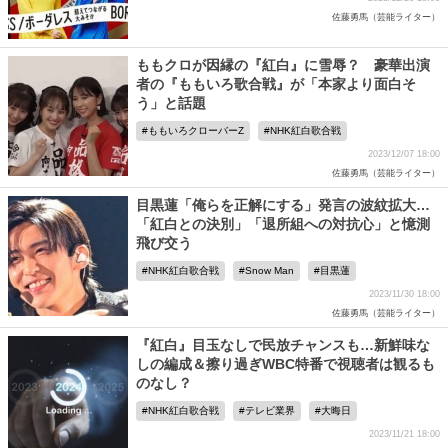
佐藤勇馬（芸能ライター）
ももクロが因縁の『紅白』に雪辱？ 豪華出演
者の『ももいろ歌合戦』が「本家より面白そ
う」と話題
ももいろクローバーZ
NHK紅白歌合戦
2023/12/07 18:00
佐藤勇馬（芸能ライター）
目黒蓮「俺らを正解にする」発言の波紋拡大…
「紅白との決別」「退所組への対抗心」と憶測
飛び交う
NHK紅白歌合戦
Snow Man
目黒蓮
2023/11/30 18:00
佐藤勇馬（芸能ライター）
『紅白』目玉なしで民放チャンスも…新鮮味な
しの編成＆擦り過ぎWBC特番で視聴者は観るも
のなし？
NHK紅白歌合戦
テレビ業界
大晦日
2023/11/21 18:00