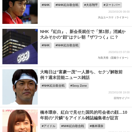
NHK
NHK紅白歌合戦
大谷翔平
ヌートバー
2023/03/26 09:00
大山ユースケ（ライター）
NHK『紅白』、新会長就任で「第1部」消滅か
大みそかの“顔”はテレ朝『ザワつく』に？
NHK
NHK紅白歌合戦
2023/01/15 07:00
与良天悟（芸能ライター）
大晦日は“富豪一茂”一人勝ち、セクゾ解散前
例？週末芸能ニュース雑話
NHK紅白歌合戦
Sexy Zone
2023/01/08 19:00
日刊サイゾー
橋本環奈、紅白で見せた国民的司会者の顔…10
年前の“片鱗”をアイドル雑誌編集者が証言
アイドル
NHK紅白歌合戦
橋本環奈