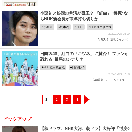
小栗旬と松潤の共演が目玉？ 『紅白』“爆死”な
らNHK新会長が来年打ち切りか
小栗旬
松本潤
NHK
NHK紅白歌合戦
2022/12/29 08:00
与良天悟（芸能ライター）
日向坂46、紅白の「キツネ」に賛否！ ファンが
恐れる“最悪のシナリオ”
NHK紅白歌合戦
日向坂46
2022/12/29 07:00
久田萬美（アイドルライター）
1
2
3
4
ピックアップ
【秋ドラマ、NHK大河、朝ドラ】大好評「忖度0