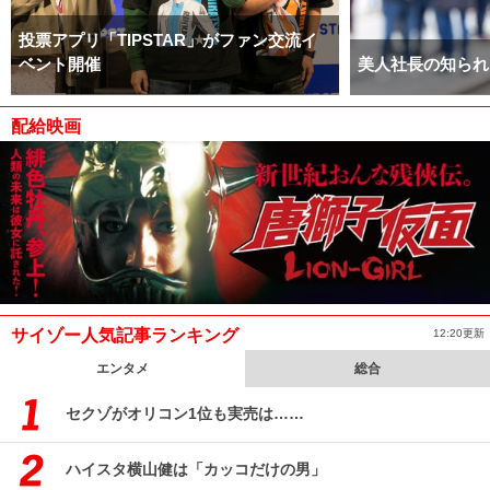
投票アプリ「TIPSTAR」がファン交流イ
ベント開催
美人社長の知られ
配給映画
サイゾー人気記事ランキング
12:20更新
エンタメ
総合
セクゾがオリコン1位も実売は……
ハイスタ横山健は「カッコだけの男」