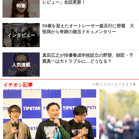
レビュー」全話更新！
特集
50歳を迎えたオートレーサー森且行に密着 大
怪我から奇跡の復活ドキュメンタリー
インタビュー
真田広之が俳優養成学校設立の野望、師匠・千
葉真一は大トラブルに…どうなる？
人気連載
イチオシ記事
※横スクロールできます▶