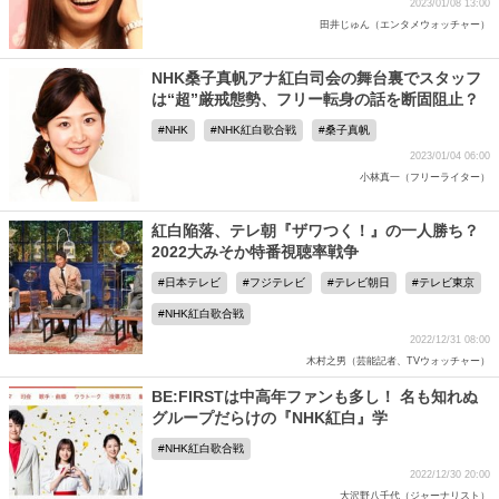
2023/01/08 13:00
田井じゅん（エンタメウォッチャー）
NHK桑子真帆アナ紅白司会の舞台裏でスタッフ
は“超”厳戒態勢、フリー転身の話を断固阻止？
NHK
NHK紅白歌合戦
桑子真帆
2023/01/04 06:00
小林真一（フリーライター）
紅白陥落、テレ朝『ザワつく！』の一人勝ち？
2022大みそか特番視聴率戦争
日本テレビ
フジテレビ
テレビ朝日
テレビ東京
NHK紅白歌合戦
2022/12/31 08:00
木村之男（芸能記者、TVウォッチャー）
BE:FIRSTは中高年ファンも多し！ 名も知れぬ
グループだらけの『NHK紅白』学
NHK紅白歌合戦
2022/12/30 20:00
大沢野八千代（ジャーナリスト）