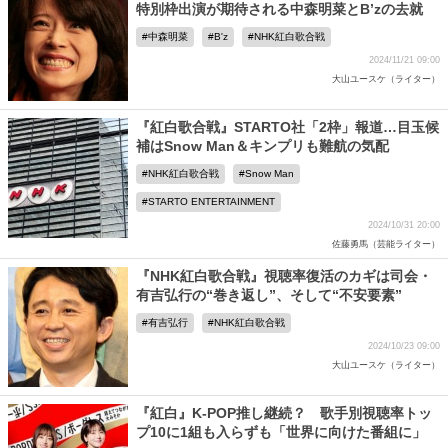
特別枠出演が期待される中森明菜とB’zの去就
中森明菜
B'z
NHK紅白歌合戦
2024/11/21 09:00
大山ユースケ（ライター）
『紅白歌合戦』STARTO社「2枠」報道…目玉候
補はSnow Man＆キンプリも難航の気配
NHK紅白歌合戦
Snow Man
STARTO ENTERTAINMENT
2024/10/31 20:00
佐藤勇馬（芸能ライター）
『NHK紅白歌合戦』視聴率復活のカギは司会・
有吉弘行の“巻き返し”、そして“不安要素”
有吉弘行
NHK紅白歌合戦
2024/10/23 09:00
大山ユースケ（ライター）
『紅白』K-POP推し継続？ 歌手別視聴率トッ
プ10に1組も入らずも「世界に向けた番組に」