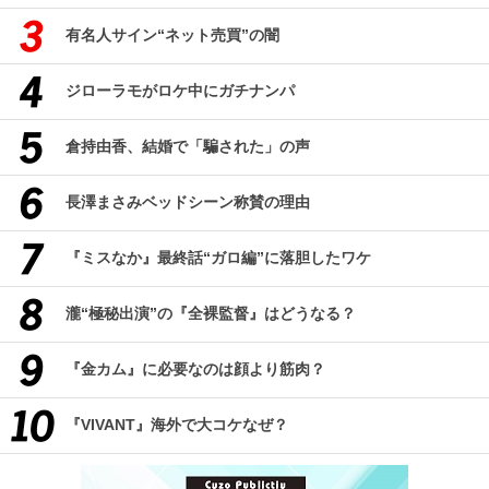
有名人サイン“ネット売買”の闇
ジローラモがロケ中にガチナンパ
倉持由香、結婚で「騙された」の声
長澤まさみベッドシーン称賛の理由
『ミスなか』最終話“ガロ編”に落胆したワケ
瀧“極秘出演”の『全裸監督』はどうなる？
『金カム』に必要なのは顔より筋肉？
『VIVANT』海外で大コケなぜ？