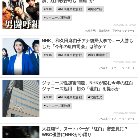
演、紅白歌合戦も“当確”か
NHK
NHK紅白歌合戦
男闘呼組
ジャニーズ事務所
2023/06/14 19:00
木村之男（芸能記者、TVウォッチャー）
NHK、和久田麻由子アナ復帰人事で…一人勝ち
した「今年の紅白司会」は誰か？
NHK
NHK紅白歌合戦
和久田麻由子
2023/06/10 07:00
小林真一（フリーライター）
ジャニーズ性加害問題、NHKが悩む今年の紅白
ジャニーズ起用…初の「理由」を提示か
NHK
NHK紅白歌合戦
北山宏光
ジャニーズ事務所
2023/04/30 20:00
小林真一（フリーライター）
大谷翔平、ヌートバーが『紅白』審査員に？
WBC優勝にNHKが小躍り