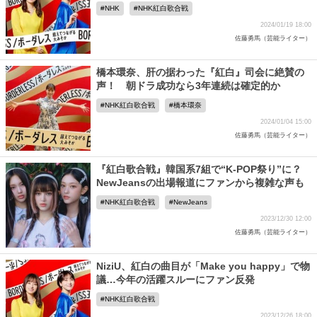
NHK
NHK紅白歌合戦
2024/01/19 18:00
佐藤勇馬（芸能ライター）
橋本環奈、肝の据わった『紅白』司会に絶賛の
声！ 朝ドラ成功なら3年連続は確定的か
NHK紅白歌合戦
橋本環奈
2024/01/04 15:00
佐藤勇馬（芸能ライター）
『紅白歌合戦』韓国系7組で“K-POP祭り”に？
NewJeansの出場報道にファンから複雑な声も
NHK紅白歌合戦
NewJeans
2023/12/30 12:00
佐藤勇馬（芸能ライター）
NiziU、紅白の曲目が「Make you happy」で物
議…今年の活躍スルーにファン反発
NHK紅白歌合戦
2023/12/26 18:00