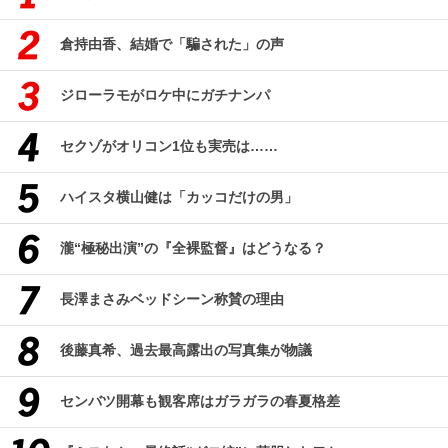
倉持由香、結婚で「騙された」の声
ジローラモがロケ中にガチナンパ
セクゾがオリコン1位も実売は……
ハイスタ横山健は「カッコだけの男」
瀧“極秘出演”の『全裸監督』はどうなる？
長澤まさみベッドシーン称賛の理由
後藤真希、過去最高露出の写真集が物議
センバツ開幕も観客席はガラガラの春夏格差