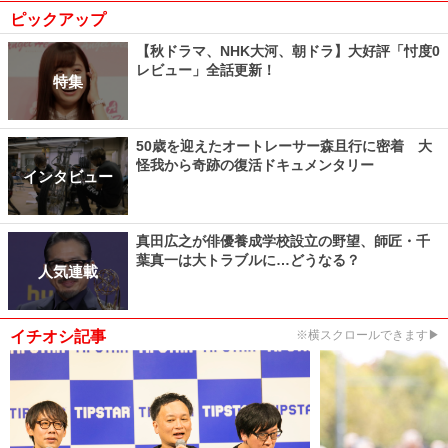
ピックアップ
【秋ドラマ、NHK大河、朝ドラ】大好評「忖度0
レビュー」全話更新！
特集
50歳を迎えたオートレーサー森且行に密着 大
怪我から奇跡の復活ドキュメンタリー
インタビュー
真田広之が俳優養成学校設立の野望、師匠・千
葉真一は大トラブルに…どうなる？
人気連載
イチオシ記事
※横スクロールできます▶