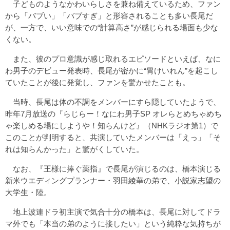
子どものようなかわいらしさを兼ね備えているため、ファン
から「バブい」「バブすぎ」と形容されることも多い長尾だ
が、一方で、いい意味での“計算高さ”が感じられる場面も少な
くない。
また、彼のプロ意識が感じ取れるエピソードといえば、なに
わ男子のデビュー発表時、長尾が密かに“胃けいれん”を起こし
ていたことが後に発覚し、ファンを驚かせたことも。
当時、長尾は体の不調をメンバーにすら隠していたようで、
昨年7月放送の『らじらー！なにわ男子SP オレらとめちゃめち
ゃ楽しめる場にしようや！知らんけど』（NHKラジオ第1）で
このことが判明すると、共演していたメンバーは「えっ」「そ
れは知らんかった」と驚がくしていた。
なお、『王様に捧ぐ薬指』で長尾が演じるのは、橋本演じる
新米ウエディングプランナー・羽田綾華の弟で、小説家志望の
大学生・陸。
地上波連ドラ初主演で気合十分の橋本は、長尾に対してドラ
マ外でも「本当の弟のように接したい」という純粋な気持ちが