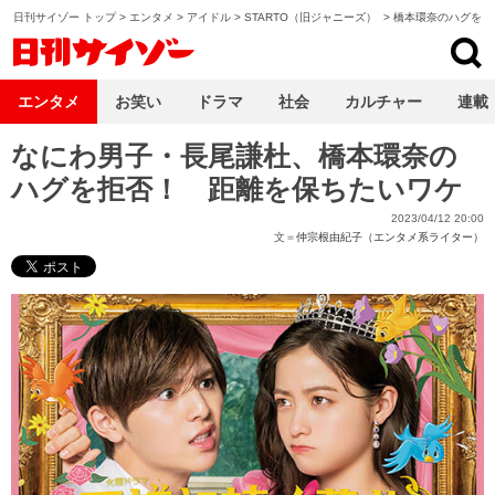
日刊サイゾー トップ
>
エンタメ
>
アイドル
>
STARTO（旧ジャニーズ）
>
橋本環奈のハグを拒
日刊サイゾー
エンタメ
お笑い
ドラマ
社会
カルチャー
連載
なにわ男子・長尾謙杜、橋本環奈の
ハグを拒否！ 距離を保ちたいワケ
2023/04/12 20:00
文＝
仲宗根由紀子（エンタメ系ライター）