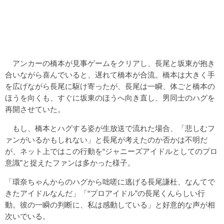
アンカーの橋本が見事ゲームをクリアし、長尾と坂東が抱き
合いながら喜んでいると、遅れて橋本が合流。橋本は大きく手
を広げながら長尾に駆け寄ったが、長尾は一瞬、体ごと橋本の
ほうを向くも、すぐに坂東のほうへ向き直し、男同士のハグを
再開させていた。
もし、橋本とハグする姿が生放送で流れた場合、「悲しむフ
ァンがいるかもしれない」と長尾が考えたのか否かは不明だ
が、ネット上ではこの行動を“ジャニーズアイドルとしてのプロ
意識”と捉えたファンは多かった様子。
「環奈ちゃんからのハグから咄嗟に逃げる長尾謙杜、なんてで
きたアイドルなんだ」「“プロアイドル”の長尾くんらしい行
動。彼の一瞬の判断に、私は感動している」と好意的な声が相
次いでいる。