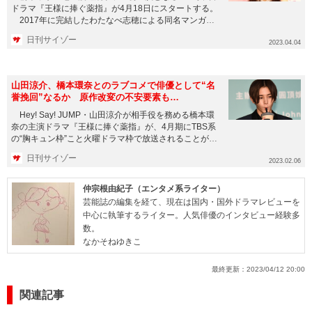
ドラマ『王様に捧ぐ薬指』が4月18日にスタートする。
2017年に完結したわたなべ志穂による同名マンガの
実写化とな...
日刊サイゾー
2023.04.04
山田涼介、橋本環奈とのラブコメで俳優として“名
誉挽回”なるか 原作改変の不安要素も…
Hey! Say! JUMP・山田涼介が相手役を務める橋本環
奈の主演ドラマ『王様に捧ぐ薬指』が、4月期にTBS系
の“胸キュン枠”こと火曜ドラマ枠で放送されることが5
日...
日刊サイゾー
2023.02.06
仲宗根由紀子（エンタメ系ライター）
芸能誌の編集を経て、現在は国内・国外ドラマレビューを
中心に執筆するライター。人気俳優のインタビュー経験多
数。
なかそねゆきこ
最終更新：
2023/04/12 20:00
関連記事