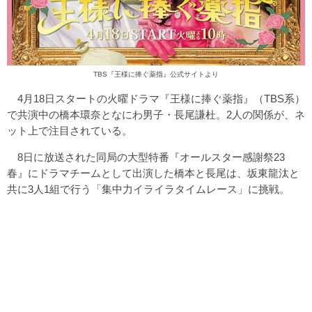
TBS『王様に捧ぐ薬指』公式サイトより
4月18日スタートの火曜ドラマ『王様に捧ぐ薬指』（TBS系）
で共演中の橋本環奈となにわ男子・長尾謙杜。2人の関係が、ネ
ット上で注目されている。
8日に放送された同局の大型特番『オールスター感謝祭23
春』にドラマチームとして出演した橋本と長尾は、坂東龍汰と
共に3人1組で行う「集中力イライラタイムレース」に挑戦。