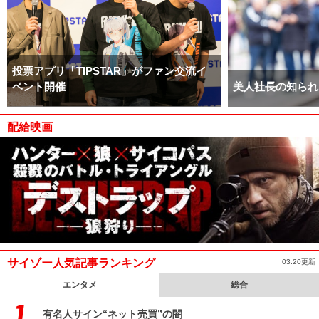
投票アプリ「TIPSTAR」がファン交流イ
ベント開催
美人社長の知られ
配給映画
サイゾー人気記事ランキング
03:20更新
エンタメ
総合
有名人サイン“ネット売買”の闇