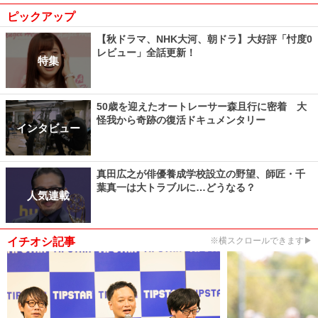
ピックアップ
【秋ドラマ、NHK大河、朝ドラ】大好評「忖度0
レビュー」全話更新！
特集
50歳を迎えたオートレーサー森且行に密着 大
怪我から奇跡の復活ドキュメンタリー
インタビュー
真田広之が俳優養成学校設立の野望、師匠・千
葉真一は大トラブルに…どうなる？
人気連載
イチオシ記事
※横スクロールできます▶