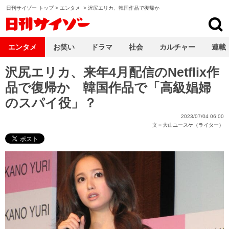
日刊サイゾー トップ
>
エンタメ
>
沢尻エリカ、韓国作品で復帰か
日刊サイゾー
エンタメ
お笑い
ドラマ
社会
カルチャー
連載
沢尻エリカ、来年4月配信のNetflix作
品で復帰か 韓国作品で「高級娼婦
のスパイ役」？
2023/07/04 06:00
文＝
大山ユースケ（ライター）