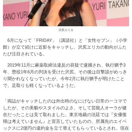
沢尻エリカ
6月になって「FRIDAY」（講談社）と「女性セブン」（小学
館）が立て続けに近影をキャッチし、沢尻エリカの動向がふた
たび注目されている。
2019年11月に麻薬取締法違反の容疑で逮捕され、執行猶予3
年、懲役1年6月の判決を受けた沢尻。その後は目撃談がめっき
り聞かれなくなっていたが、今年2月に執行猶予が明けたこと
で、足取りも軽くなっているようだ。
「両誌がキャッチしたのは外出時のなにげない日常の一コマで
したが、その美貌やスタイルのよさ、そして芸能人オーラが健
在だったことは見て取れました。東京地裁の法廷では『女優復
帰は考えていません』と宣言していたものの、所属先のエイベ
ックスに2億円の違約金を立て替えてもらっているとされ、現在