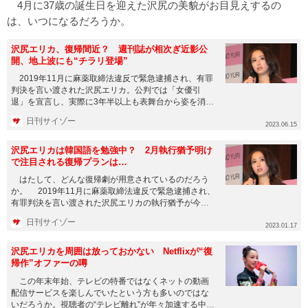
4月に37歳の誕生日を迎えた沢尻の美貌がお目見えするの
は、いつになるだろうか。
沢尻エリカ、復帰間近？ 週刊誌が相次ぎ近影公
開、地上波にも“チラリ登場”
2019年11月に麻薬取締法違反で緊急逮捕され、有罪
判決を言い渡された沢尻エリカ。公判では「女優引
退」を宣言し、実際に3年半以上も表舞台から姿を消し
ていたが、ここに...
日刊サイゾー
2023.06.15
沢尻エリカは韓国語を勉強中？ 2月執行猶予明け
で注目される復帰プランは…
はたして、どんな復帰劇が用意されているのだろう
か。 2019年11月に麻薬取締法違反で緊急逮捕され、
有罪判決を言い渡された沢尻エリカの執行猶予が今年2
月に明ける。 ...
日刊サイゾー
2023.01.17
沢尻エリカを周囲は放っておかない Netflixが“復
帰作”オファーの噂
この年末年始、テレビの特番ではなくネットの動画
配信サービスを楽しんでいたという方も多いのではな
いだろうか。視聴者の“テレビ離れ”が年々加速する中