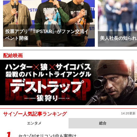
投票アプリ「TIPSTAR」がファン交流イ
ベント開催
美人社長の知られ
配給映画
サイゾー人気記事ランキング
14:20更新
エンタメ
総合
セクゾがオリコン1位も実売は……