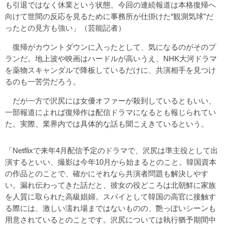
も引退ではなく休業という状態。今回の連続報道は本格復帰へ
向けて世間の反応を見るために事務所が仕掛けた“観測気球”だ
ったとの見方も強い」（芸能記者）
復帰がカウントダウンに入ったとして、気になるのがそのプ
ランだ。地上波や映画はハードルが高いうえ、NHK大河ドラマ
を薬物スキャンダルで降板しているだけに、共演相手を見つけ
るのも一苦労だろう。
だが一方で沢尻には女優オファーが殺到しているともいい、
一部報道によれば復帰作は配信ドラマになるとも報じられてい
た。実際、業界内では具体的な話も聞こえきているという。
「Netflixで来年4月配信予定のドラマで、沢尻は準主役として出
演するといい、撮影は今年10月から始まるとのこと。韓国資本
の作品とのことで、確かにそれなら共演者問題も解決しやす
い。漏れ伝わってきた話だと、彼女の役どころは北朝鮮に家族
を人質に取られた高級娼婦。スパイとして韓国の高官に接触す
る際には、激しい濡れ場まではないものの、艶っぽいシーンも
用意されているとのことです。沢尻については執行猶予期間中