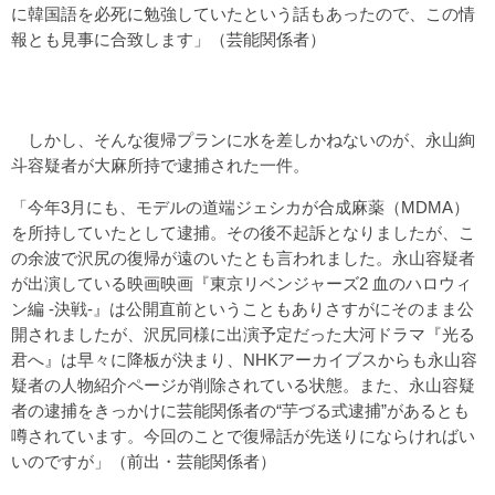
に韓国語を必死に勉強していたという話もあったので、この情
報とも見事に合致します」（芸能関係者）
しかし、そんな復帰プランに水を差しかねないのが、永山絢
斗容疑者が大麻所持で逮捕された一件。
「今年3月にも、モデルの道端ジェシカが合成麻薬（MDMA）
を所持していたとして逮捕。その後不起訴となりましたが、こ
の余波で沢尻の復帰が遠のいたとも言われました。永山容疑者
が出演している映画映画『東京リベンジャーズ2 血のハロウィ
ン編 -決戦-』は公開直前ということもありさすがにそのまま公
開されましたが、沢尻同様に出演予定だった大河ドラマ『光る
君へ』は早々に降板が決まり、NHKアーカイブスからも永山容
疑者の人物紹介ページが削除されている状態。また、永山容疑
者の逮捕をきっかけに芸能関係者の“芋づる式逮捕”があるとも
噂されています。今回のことで復帰話が先送りにならければい
いのですが」（前出・芸能関係者）