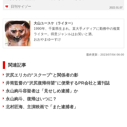
で、動画配信サービスは...
日刊サイゾー
2022.01.07
大山ユースケ（ライター）
1990年、千葉県生まれ。某大手メディアに勤務中の複業
ライター。得意ジャンルはお笑いと酒。
おおやまゆーすけ
最終更新：
2023/07/04 06:00
関連記事
沢尻エリカの“スクープ”と関係者の影
井筒監督の“沢尻復帰待望”に便乗するPR会社と週刊誌
永山絢斗容疑者は「見せしめ逮捕」か
永山絢斗、復帰はいつに？
北村匠海、主演映画で「また逮捕者」