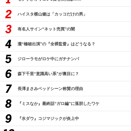
ハイスタ横山健は「カッコだけの男」
有名人サイン“ネット売買”の闇
瀧“極秘出演”の『全裸監督』はどうなる？
ジローラモがロケ中にガチナンパ
森下千里“意識高い系”が裏目に？
長澤まさみベッドシーン称賛の理由
『ミスなか』最終話“ガロ編”に落胆したワケ
『水ダウ』コジマジックが炎上中