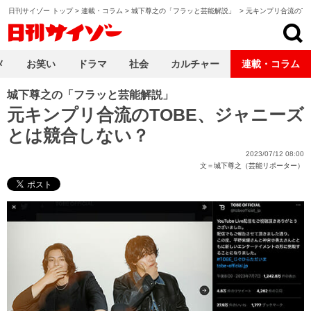
日刊サイゾー トップ
>
連載・コラム
>
城下尊之の「フラッと芸能解説」
>
元キンプリ合流のTO
日刊サイゾー
メ
お笑い
ドラマ
社会
カルチャー
連載・コラム
城下尊之の「フラッと芸能解説」
元キンプリ合流のTOBE、ジャニーズ
とは競合しない？
2023/07/12 08:00
文＝
城下尊之（芸能リポーター）