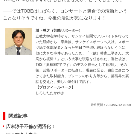
――ではTOBEはしばらく、コンサートと舞台での活動という
ことなりそうですね。今後の活動が気になります！
城下尊之（芸能リポーター）
立教大学在学時から、サンケイ新聞でアルバイトを行って
いた経緯から、卒業後、サンケイスポーツへ入社。スポー
ツ紙文化部記者となった初日で見習い経験もないうちに、
他に大きな事件があったため、「（故）林家三平さん、大
病から復帰！」という大事な現場を任された。退社後は、
TBS『奥様8時半です』のデスク担当として勤務し、その
後、芸能リポーターに転身し、現在に至る。独自に身につ
けてきた取材能力、ブレーンの作り方等から、芸能界の裏
話を交えた、楽しい味付けで話す。
【プロフィールページ】
しろしたたかゆき
最終更新：
2023/07/12 08:00
関連記事
広末涼子不倫が泥沼化！