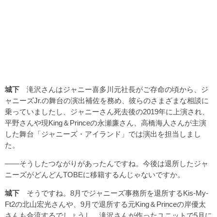
城下
滝沢さんはジャニー喜多川元社長がご存命の頃から、ジ
ャニーズJr.の舞台の演出補佐を務め、彼らのさまざまな相談に
乗っていましたし、ジャニーさん死去後の2019年に上演され、
平野さんや現King＆Princeの永瀬廉さん、高橋海人さんが主演
した舞台「ジャニーズ・アイランド」では演出を担当しまし
た。
――そうしたつながりがあったんですね。今後は退所したジャ
ニーズがどんどんTOBEに移籍するんじゃないですか。
城下
そうですね。8月でジャニーズ事務所を退所するKis-My-
Ft2の北山宏光さんや、9月で退所する元King＆Princeの岸優太
さんも合流するでしょうし、滝沢さんが作ったユニットで5月に