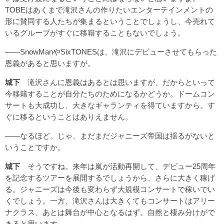
TOBEはあくまで滝沢さんの作りたいエンターテインメントの
形に賛同する人たちが集まるということでしょうし、今売れて
いるグループがすぐに移籍することもないでしょう。
――SnowManやSixTONESは、滝沢にデビューさせてもらった
恩義があると思いますが。
城下
滝沢さんに恩義はあるとは思いますが、だからといって
今移籍することが自分たちのためになるかどうか。ドームコン
サートも大成功し、大きなギャランティを得ていますから。す
ぐに移るということはありえません。
――なるほど。じゃ、まだまだジャニーズ帝国は揺るがないと
いうことですか。
城下
そうですね。来年は嵐が活動再開して、デビュー25周年
を記念するツアーを展開するでしょうから、さらに大きく稼げ
る。ジャニーズは今後も変わらず大規模コンサートで稼いでい
くでしょう。一方、滝沢さんは大きくてもコンサートはアリー
ナクラス、あとは舞台が中心となるはず。自然と棲み分けがで
きると思います。