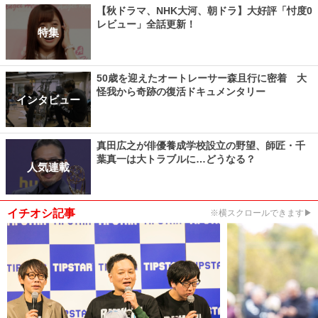
【秋ドラマ、NHK大河、朝ドラ】大好評「忖度0
レビュー」全話更新！
特集
50歳を迎えたオートレーサー森且行に密着 大
怪我から奇跡の復活ドキュメンタリー
インタビュー
真田広之が俳優養成学校設立の野望、師匠・千
葉真一は大トラブルに…どうなる？
人気連載
イチオシ記事
※横スクロールできます▶