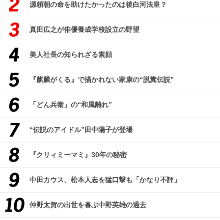
源頼朝の命を助けたかったのは後白河法皇？
真田広之が俳優養成学校設立の野望
美人社長の知られざる素顔
『麒麟がくる』で描かれない家康の“脱糞伝説”
「どん兵衛」の“和風離れ”
“伝説のアイドル”田中陽子が登場
『クリィミーマミ』30年の秘密
中田カウス、松本人志を猛口撃も「かなり不評」
仲野太賀の出世を喜ぶ中野英雄の過去