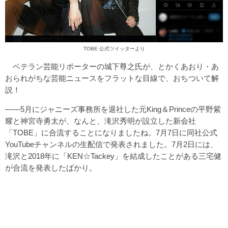
TOBE 公式ツイッターより
ベテラン芸能リポーターの城下尊之氏が、とかくあおり・あ
おられがちな芸能ニュースをフラットな目線で、おちついて解
説！
――5月にジャニーズ事務所を退社した元King＆Princeの平野紫
耀と神宮寺勇太が、なんと、滝沢秀明が設立した新会社
「TOBE」に合流することになりましたね。7月7日に同社公式
YouTubeチャンネルの生配信で発表されました。7月2日には、
滝沢と2018年に「KEN☆Tackey」を結成したことがある三宅健
が合流を発表したばかり。