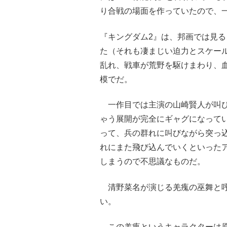
り合戦の場面を作っていたので、
『キングダム2』は、邦画では見
た（それも凄まじい迫力とスケー
乱れ、戦車が荒野を駆けまわり、
模でだ。
一作目では主演の山崎賢人が叫び
ゃう展開が完全にギャグになって
って、兵の群れに叫びながら突っ
れにまた飛び込んでいくといった
しまうので不思議なものだ。
清野菜名が演じる羌瘣の巫舞と呼
い。
この羌瘣というキャラクターは原