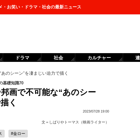
メ・お笑い・ドラマ・社会の最新ニュース
ドラマ
社会
カルチャー
連
“あのシーン”を凄まじい迫力で描く
基礎知識70
や邦画で不可能な“あのシー
で描く
2023/07/28 19:00
文＝
しばりやトーマス（映画ライター）
ス
#金ロー