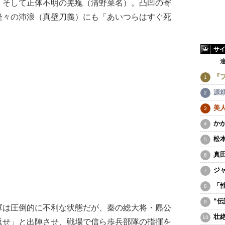
、そして正体不明の羌瘣（清野菜名）。凸凹の寄
隆々の沛浪（真壁刀義）にも「あいつらはすぐ死
サ
『
源
美
か
松
真
ジ
「
“
は圧倒的に不利な状態だが、秦の総大将・麃公
壮
返せ」と出陣させ、戦場で信ら歩兵部隊の指揮を