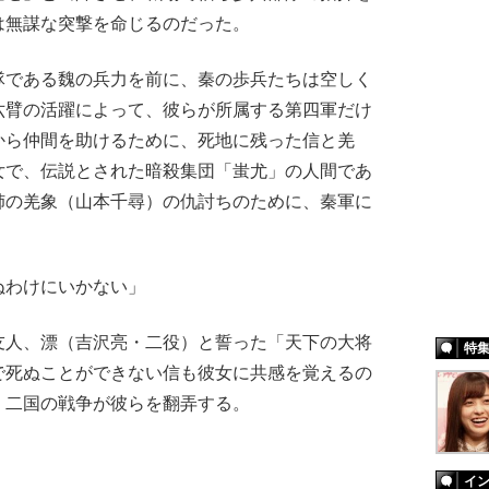
は無謀な突撃を命じるのだった。
である魏の兵力を前に、秦の歩兵たちは空しく
六臂の活躍によって、彼らが所属する第四軍だけ
から仲間を助けるために、死地に残った信と羌
女で、伝説とされた暗殺集団「蚩尤」の人間であ
姉の羌象（山本千尋）の仇討ちのために、秦軍に
ぬわけにいかない」
友人、漂（吉沢亮・二役）と誓った「天下の大将
特
で死ぬことができない信も彼女に共感を覚えるの
、二国の戦争が彼らを翻弄する。
イ