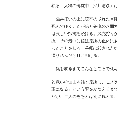
執る千人将の縛虎申（渋川清彦）
強兵揃いの上に統率の取れた軍隊
死んでゆく。だが信と羌瘣の八面
は激しい抵抗を続ける。残党狩り
瘣。その最中に信は羌瘣の正体は
ったことを知る。羌瘣は殺された
潜り込んだと打ち明ける。
「仇を取るまでこんなところで死
と戦いの理由を話す羌瘣に、亡き
軍になる」という夢をかなえるま
だが、二人の思惑とは別に魏と秦