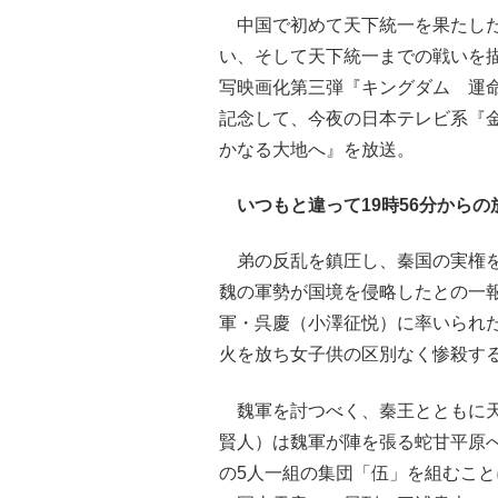
中国で初めて天下統一を果たした
い、そして天下統一までの戦いを描
写映画化第三弾『キングダム 運命
記念して、今夜の日本テレビ系『
かなる大地へ』を放送。
いつもと違って19時56分から
弟の反乱を鎮圧し、秦国の実権を
魏の軍勢が国境を侵略したとの一
軍・呉慶（小澤征悦）に率いられ
火を放ち女子供の区別なく惨殺す
魏軍を討つべく、秦王とともに天
賢人）は魏軍が陣を張る蛇甘平原
の5人一組の集団「伍」を組むこ