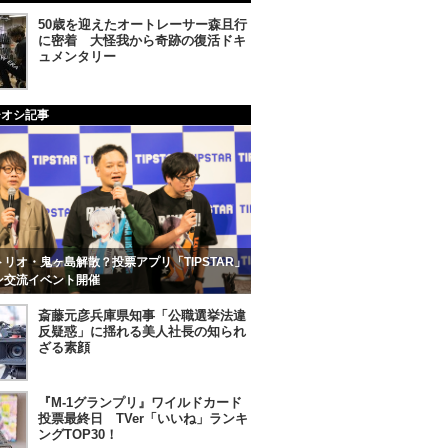
50歳を迎えたオートレーサー森且行
に密着 大怪我から奇跡の復活ドキ
ュメンタリー
チオシ記事
リオ・鬼ヶ島解散？投票アプリ「TIPSTAR」
ン交流イベント開催
斎藤元彦兵庫県知事「公職選挙法違
反疑惑」に揺れる美人社長の知られ
ざる素顔
『M-1グランプリ』ワイルドカード
投票最終日 TVer「いいね」ランキ
ングTOP30！