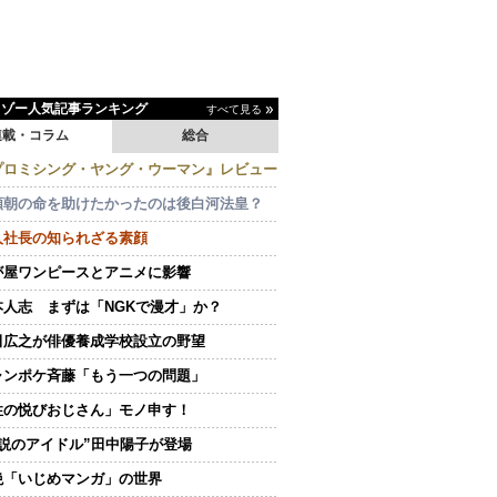
イゾー人気記事ランキング
すべて見る
連載・コラム
総合
プロミシング・ヤング・ウーマン』レビュー
頼朝の命を助けたかったのは後白河法皇？
人社長の知られざる素顔
が屋ワンピースとアニメに影響
本人志 まずは「NGKで漫才」か？
田広之が俳優養成学校設立の野望
ャンポケ斉藤「もう一つの問題」
性の悦びおじさん」モノ申す！
伝説のアイドル”田中陽子が登場
絶「いじめマンガ」の世界