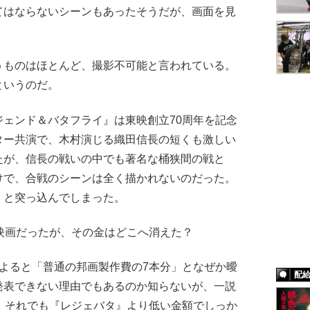
てはならないシーンもあったそうだが、画面を見
ものはほとんど、撮影不可能と言われている。
というのだ。
ェンド＆バタフライ』は東映創立70周年を記念
ター共演で、木村演じる織田信長の短くも激しい
たが、信長の戦いの中でも著名な桶狭間の戦と
けで、合戦のシーンは全く描かれないのだった。
」と突っ込んでしまった。
映画だったが、その金はどこへ消えた？
よると「普通の邦画製作費の7本分」となぜか曖
配
発表できない理由でもあるのか知らないが、一説
。それでも『レジェバタ』より低い金額でしっか