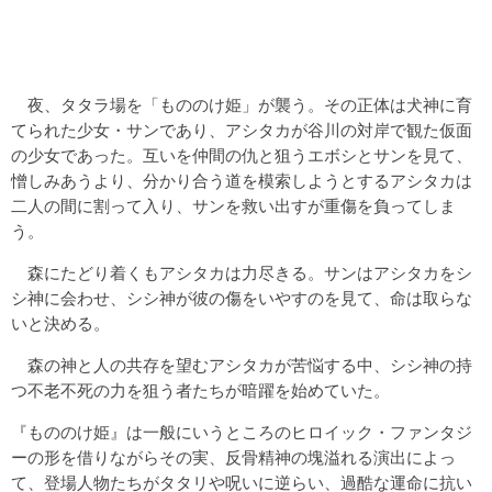
夜、タタラ場を「もののけ姫」が襲う。その正体は犬神に育
てられた少女・サンであり、アシタカが谷川の対岸で観た仮面
の少女であった。互いを仲間の仇と狙うエボシとサンを見て、
憎しみあうより、分かり合う道を模索しようとするアシタカは
二人の間に割って入り、サンを救い出すが重傷を負ってしま
う。
森にたどり着くもアシタカは力尽きる。サンはアシタカをシ
シ神に会わせ、シシ神が彼の傷をいやすのを見て、命は取らな
いと決める。
森の神と人の共存を望むアシタカが苦悩する中、シシ神の持
つ不老不死の力を狙う者たちが暗躍を始めていた。
『もののけ姫』は一般にいうところのヒロイック・ファンタジ
ーの形を借りながらその実、反骨精神の塊溢れる演出によっ
て、登場人物たちがタタリや呪いに逆らい、過酷な運命に抗い