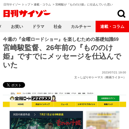
日刊サイゾー トップ
>
連載・コラム
>
宮崎駿が『もののけ姫』に仕込んでいた思い
日刊サイゾー
メ
お笑い
ドラマ
社会
カルチャー
連載・コラム
今週の『金曜ロードショー』を楽しむための基礎知識69
宮崎駿監督、26年前の『もののけ
姫』ですでにメッセージを仕込んで
いた
2023/07/21 19:00
文＝
しばりやトーマス（映画ライター）