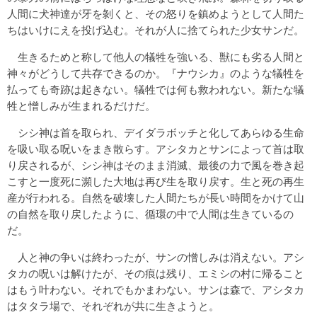
人間に犬神達が牙を剝くと、その怒りを鎮めようとして人間た
ちはいけにえを投げ込む。それが人に捨てられた少女サンだ。
生きるためと称して他人の犠牲を強いる、獣にも劣る人間と
神々がどうして共存できるのか。『ナウシカ』のような犠牲を
払っても奇跡は起きない。犠牲では何も救われない。新たな犠
牲と憎しみが生まれるだけだ。
シシ神は首を取られ、デイダラボッチと化してあらゆる生命
を吸い取る呪いをまき散らす。アシタカとサンによって首は取
り戻されるが、シシ神はそのまま消滅、最後の力で風を巻き起
こすと一度死に瀕した大地は再び生を取り戻す。生と死の再生
産が行われる。自然を破壊した人間たちが長い時間をかけて山
の自然を取り戻したように、循環の中で人間は生きているの
だ。
人と神の争いは終わったが、サンの憎しみは消えない。アシ
タカの呪いは解けたが、その痕は残り、エミシの村に帰ること
はもう叶わない。それでもかまわない。サンは森で、アシタカ
はタタラ場で、それぞれが共に生きようと。