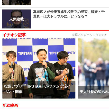
真田広之が俳優養成学校設立の野望、師匠・千
葉真一は大トラブルに…どうなる？
人気連載
イチオシ記事
※横スクロールできます▶
投票アプリ「TIPSTAR」がファン交流イ
ベント開催
美人社長の知られ
配給映画