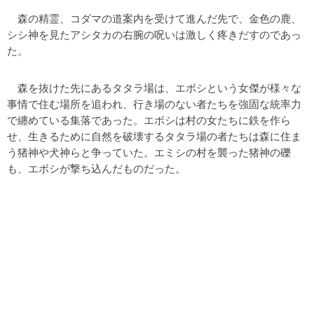
森の精霊、コダマの道案内を受けて進んだ先で、金色の鹿、
シシ神を見たアシタカの右腕の呪いは激しく疼きだすのであっ
た。
森を抜けた先にあるタタラ場は、エボシという女傑が様々な
事情で住む場所を追われ、行き場のない者たちを強固な統率力
で纏めている集落であった。エボシは村の女たちに鉄を作ら
せ、生きるために自然を破壊するタタラ場の者たちは森に住ま
う猪神や犬神らと争っていた。エミシの村を襲った猪神の礫
も、エボシが撃ち込んだものだった。