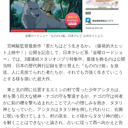
金曜ロードショー『もののけ姫』日本テレビ 公式サイトより
宮崎駿監督最新作『君たちはどう生きるか』（爆発的大ヒッ
ト上映中！）公開を記念して、日本テレビ系『金曜ロードショ
ー』では、3週連続スタジオジブリ特集中。最後を飾るのは公開
当時、日本の歴代興行記録を塗り替えた『もののけ姫』を放
送。人に見捨てられた者たちが、それでも力強く生きていこう
とする様を描いた超大作。
東と北の間に位置するエミシの村で育った少年アシタカは、
村を襲う巨大な猪神・ナゴの守を撃退するが、ナゴの守は何者
かに鉛の礫を撃ち込まれたことで人への憎しみを抱き、タタリ
神となっていた。アシタカはタタリ神を倒した代わりに、右腕
に呪いを受けてしまう。村の巫女、ヒイ様からタタリ神の呪い
を解くことはできないと諭され、占いに従って西へ向かえと告