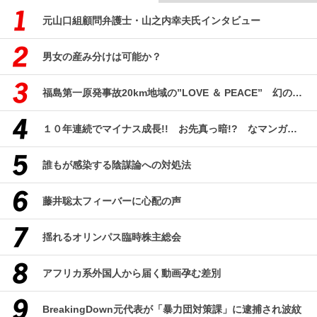
元山口組顧問弁護士・山之内幸夫氏インタビュー
男女の産み分けは可能か？
福島第一原発事故20km地域の”LOVE ＆ PEACE” 幻のコミューン「獏原人村」の現在
１０年連続でマイナス成長!! お先真っ暗!? なマンガ産業研究
誰もが感染する陰謀論への対処法
藤井聡太フィーバーに心配の声
揺れるオリンパス臨時株主総会
アフリカ系外国人から届く動画孕む差別
BreakingDown元代表が「暴力団対策課」に逮捕され波紋