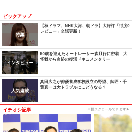
ピックアップ
【秋ドラマ、NHK大河、朝ドラ】大好評「忖度0
レビュー」全話更新！
特集
50歳を迎えたオートレーサー森且行に密着 大
怪我から奇跡の復活ドキュメンタリー
インタビュー
真田広之が俳優養成学校設立の野望、師匠・千
葉真一は大トラブルに…どうなる？
人気連載
イチオシ記事
※横スクロールできます▶