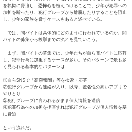
を執拗に脅迫し、恐怖心を植えつけることで、少年が犯罪への
加担を断ったり、犯行グループから離脱したりすることを阻止
し、少年の家族を脅すケースもあると述べている。
では、闇バイトは具体的にどのように行われているのか。闇
バイトの募集から検挙までの流れを見ていこう。
まず、闇バイトの募集では、少年たちが自ら闇バイトに応募
し、犯罪行為に加担するケースが多い。そのパターンで最も多
く見られる基本的なパターンは、
①自らSNSで「高額報酬」等を検索・応募
②犯行グループから連絡が入り、以降、匿名性の高いアプリで
やりとり
③犯行グループに言われるがまま個人情報を送信
④犯罪行為への加担を拒否すれば犯行グループが個人情報を基
に脅迫
という流れだ。