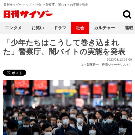
日刊サイゾー トップ
>
社会
>
警察庁、闇バイトの実態を発表
日刊サイゾー
エンタメ
お笑い
ドラマ
社会
カルチャー
連載
「少年たちはこうして巻き込まれ
た」警察庁、闇バイトの実態を発表
2023/08/13 07:00
文＝
鷲尾香一（経済ジャーナリスト）