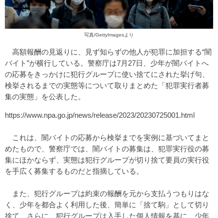
写真/GettyImagesより
高額報酬の見返りに、見ず知らずの他人が犯罪に加担する“闇
バイト”が横行している。警察庁は7月27日、少年が闇バイトへ
の応募をきっかけに犯行グループに使い捨てにされた挙げ句、
検挙されるまでの実態等について取りまとめた「犯罪実行者募
集の実態」を公表した。
https://www.npa.go.jp/news/release/2023/20230725001.html
これは、闇バイトの応募から検挙までを実例に基づいてまと
めたもので、警察庁では、闇バイトの募集は、犯罪実行役の募
集にほかならず、実態は犯行グループが切り捨て要員の実行役
を手広く募集するものだと指摘している。
また、犯行グループは約束の報酬を元から支払うつもりはな
く、少年を都合よく利用した後、簡単に「捨て駒」として切り
捨て、さらに、犯行グループは入手した個人情報を基に、少年