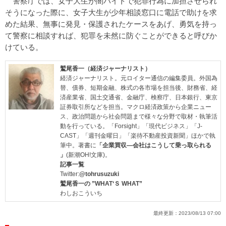
警察庁では、女子大生が闇バイトで犯罪行為に加担させられ
そうになった際に、女子大生が少年相談窓口に電話で助けを求
めた結果、無事に発見・保護されたケースをあげ、勇気を持っ
て警察に相談すれば、犯罪を未然に防ぐことができると呼びか
けている。
鷲尾香一（経済ジャーナリスト）
経済ジャーナリスト。元ロイター通信の編集委員。外国為
替、債券、短期金融、株式の各市場を担当後、財務省、経
済産業省、国土交通省、金融庁、検察庁、日本銀行、東京
証券取引所などを担当。マクロ経済政策から企業ニュー
ス、政治問題から社会問題まで様々な分野で取材・執筆活
動を行っている。「Forsight」「現代ビジネス」「J-
CAST」「週刊金曜日」「楽待不動産投資新聞」ほかで執
筆中。著書に
「企業買収―会社はこうして乗っ取られる
」
(新潮OH!文庫)。
記事一覧
Twitter:
@tohrusuzuki
鷲尾香一の ”WHAT‘Ｓ WHAT”
わしおこういち
最終更新：
2023/08/13 07:00