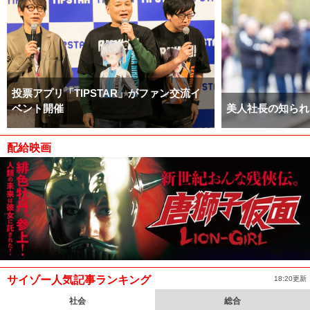
投票アプリ「TIPSTAR」がファン交流イ
ベント開催
美人社長の知られ
配給映画
サイゾー人気記事ランキング
18:20更新
社会
総合