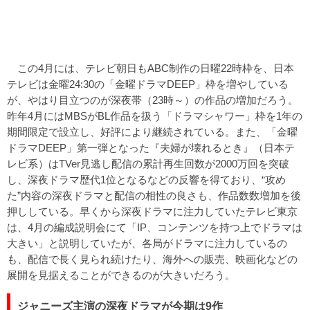
この4月には、テレビ朝日もABC制作の日曜22時枠を、日本
テレビは金曜24:30の「金曜ドラマDEEP」枠を増やしている
が、やはり目立つのが深夜帯（23時～）の作品の増加だろう。
昨年4月にはMBSがBL作品を扱う「ドラマシャワー」枠を1年の
期間限定で設立し、好評により継続されている。また、「金曜
ドラマDEEP」第一弾となった『夫婦が壊れるとき』（日本テ
レビ系）はTVer見逃し配信の累計再生回数が2000万回を突破
し、深夜ドラマ歴代1位となるなどの反響を得ており、“攻め
た”内容の深夜ドラマと配信の相性の良さも、作品数数増加を後
押ししている。早くから深夜ドラマに注力していたテレビ東京
は、4月の編成説明会にて「IP、コンテンツを持つ上でドラマは
大きい」と説明していたが、各局がドラマに注力しているの
も、配信で長く見られ続けたり、海外への販売、映画化などの
展開を見据えることができるのが大きいだろう。
ジャニーズ主演の深夜ドラマが今期は9作