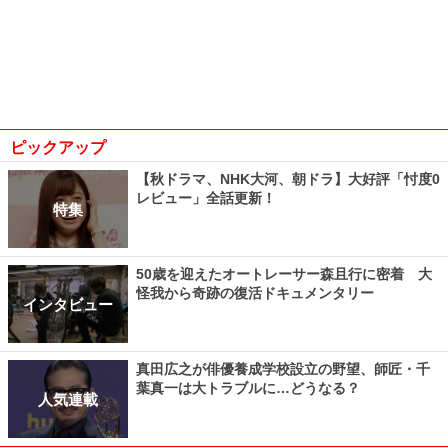
ピックアップ
【秋ドラマ、NHK大河、朝ドラ】大好評「忖度0
レビュー」全話更新！
特集
50歳を迎えたオートレーサー森且行に密着 大
怪我から奇跡の復活ドキュメンタリー
インタビュー
真田広之が俳優養成学校設立の野望、師匠・千
葉真一は大トラブルに…どうなる？
人気連載