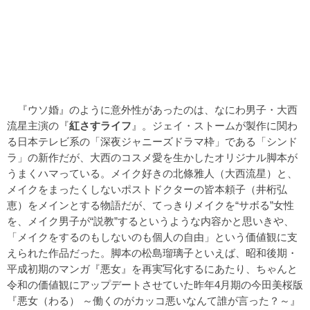
『ウソ婚』のように意外性があったのは、なにわ男子・大西
流星主演の『
紅さすライフ
』。ジェイ・ストームが製作に関わ
る日本テレビ系の「深夜ジャニーズドラマ枠」である「シンド
ラ」の新作だが、大西のコスメ愛を生かしたオリジナル脚本が
うまくハマっている。メイク好きの北條雅人（大西流星）と、
メイクをまったくしないポストドクターの皆本頼子（井桁弘
恵）をメインとする物語だが、てっきりメイクを“サボる”女性
を、メイク男子が“説教”するというような内容かと思いきや、
「メイクをするのもしないのも個人の自由」という価値観に支
えられた作品だった。脚本の松島瑠璃子といえば、昭和後期・
平成初期のマンガ『悪女』を再実写化するにあたり、ちゃんと
令和の価値観にアップデートさせていた昨年4月期の今田美桜版
『悪女（わる） ～働くのがカッコ悪いなんて誰が言った？～』