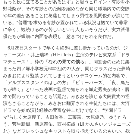
もっと役に立てることがあるはず」と願うヒロイン・有紗を小
野花梨が、その有紗との距離を縮めながら同じ職場内での交際
や年の差があることに葛藤してしまう男性を風間俊介が演じて
いる。“普通”を求める有紗が置かれている状況は観ていて非常
に辛く、観続けるのが苦しいという人もいそうだが、実力派俳
優たちが繊細に内面を表現し、惹きつけられる良作だ。
6月28日スタートで早くも終盤に差し掛かっているのが、ジ
ャニーズJr.・井上瑞稀（HiHi Jets）主演のテレビ東京系「ドラ
マチューズ！」枠の『
なれの果ての僕ら
』。同窓会のために集
まった四ノ塚小学校元6年2組の27人が、同じクラスだった夢崎
みきおにより監禁されてしまうというデスゲーム的な内容で、
『アルプススタンドのはしの方』『ビリーバーズ』『夜、鳥た
ちが啼く』といった映画の監督で知られる城定秀夫が演出・脚
本で関わっていることも話題だ。みきおを演じる犬飼貴丈の怪
演もさることながら、みきおに翻弄される生徒たちには、大河
ドラマを始め演技経験の豊富な井上だけでなく、“学園ドラ
マ”らしく大原櫻子、吉田伶香、工藤遥、大原優乃、ゆうたろ
う、菅生新樹、新原泰佑、西村拓哉（Lil かんさい／ジャニーズ
Jr.）などフレッシュなキャストを取り揃えているのもいい。残