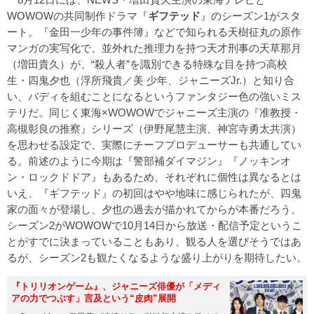
WOWOWの共同制作ドラマ『
ギフテッド
』のシーズン1がスタ
ート。『金田一少年の事件簿』などで知られる天樹征丸の原作
マンガの実写化で、並外れた推理力を持つ天才刑事の天草那月
（増田貴久）が、“殺人者”を識別できる特殊な目を持つ高校
生・四鬼夕也（浮所飛貴／美 少年、ジャニーズJr.）と知り合
い、バディを組むことになるというファンタジー色の強いミス
テリだ。同じく東海×WOWOWでジャニーズ主演の『准教授・
高槻彰良の推察』シリーズ（伊野尾慧主演、神宮寺勇太共演）
を思わせる設定で、実際にチーフプロデューサーも共通してい
る。前述のように今期は『警部補ダイマジン』『ノッキンオ
ン・ロックドドア』もあるため、それぞれに個性は異なるとは
いえ、『ギフテッド』の初回はやや地味に感じられたが、四鬼
家の面々が登場し、夕也の過去が描かれてからが本番だろう。
シーズン2がWOWOWで10月14日から放送・配信予定というこ
とがすでに決まっていることもあり、観る人を選びそうではあ
るが、シーズン2も観たくなるような盛り上がりを期待したい。
『トリリオンゲーム』、ジャニーズ俳優が「メディ
アの力でつぶす」言及という“皮肉”展開