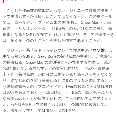
こうした作品数の増加にともない、ジャニーズ俳優の深夜ド
ラマ主演もすっかり珍しいことではなくなった。この夏クール
では、ゴールデン・プライム帯の主演作は、Snow Man・目黒
蓮の『トリリオンゲーム』（TBS系）のみだけなのに対し、深
夜帯となると9作も存在する（した）状況だ。そして特筆すべき
は、多くが（今のところ）充実した内容であるところだ。
フジテレビ系「火ドラ☆イレブン」で放送中の『
ウソ婚
』は
中でも勢いがある。Sexy Zoneの菊池風磨が主演し、元欅坂46
の長濱ねる、Snow Manの渡辺翔太らが共演する同作は、累計
450万部している同名マンガの実写化作品で、ドSの一級建築
士・匠（菊池風磨）が自分には妻がいると偽らざるをえなくな
り、幼なじみの八重（長濱ねる）に妻のフリをお願いするとい
う偽装結婚モノのラブコメディだ。TVerのお気に入り登録者数
は90万を超えており（※15日時点）、TBSの『18／40～ふたり
なら夢も恋も～』や日本テレビの『こっち向いてよ向井くん』
といったGP帯ドラマの数々も上回り、今期7位に位置してい
る。深夜ドラマとしてはダントツの1位だ。