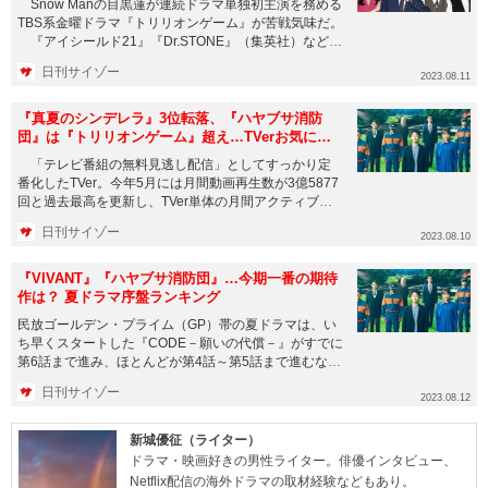
Snow Manの目黒蓮が連続ドラマ単独初主演を務める
TBS系金曜ドラマ『トリリオンゲーム』が苦戦気味だ。
『アイシールド21』『Dr.STONE』（集英社）など
を...
日刊サイゾー
2023.08.11
『真夏のシンデレラ』3位転落、『ハヤブサ消防
団』は『トリリオンゲーム』超え…TVerお気に入
り登録者数ランキング
「テレビ番組の無料見逃し配信」としてすっかり定
番化したTVer。今年5月には月間動画再生数が3億5877
回と過去最高を更新し、TVer単体の月間アクティブユ
ーザー数（...
日刊サイゾー
2023.08.10
『VIVANT』『ハヤブサ消防団』…今期一番の期待
作は？ 夏ドラマ序盤ランキング
民放ゴールデン・プライム（GP）帯の夏ドラマは、い
ち早くスタートした『CODE－願いの代償－』がすでに
第6話まで進み、ほとんどが第4話～第5話まで進むな
ど、序盤というより中...
日刊サイゾー
2023.08.12
新城優征（ライター）
ドラマ・映画好きの男性ライター。俳優インタビュー、
Netflix配信の海外ドラマの取材経験などもあり。