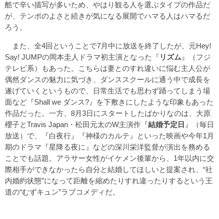
酷で辛い描写が多いため、やはり観る人を選ぶタイプの作品だ
が、テンポのよさと続きが気になる展開でハマる人はハマるだ
ろう。
また、全4回ということで7月中に放送を終了したが、元Hey!
Say! JUMPの岡本圭人ドラマ初主演となった『
リズム
』（フジ
テレビ系）もあった。こちらは妻とのすれ違いに悩む主人公が
偶然ダンスの魅力に気づき、ダンススクールに通う中で成長を
遂げていくというもので、日常生活でも思わず踊ってしまう場
面など『Shall we ダンス?』を下敷きにしたような印象もあった
作品だった。一方、8月3日にスタートしたばかりなのは、大原
櫻子とTravis Japan・松田元太のW主演作『
結婚予定日
』（毎日
放送）で、『白夜行』『神様のカルテ』といった映画や今年1月
期のドラマ『星降る夜に』などの深川栄洋監督が演出を務める
ことでも話題。アラサー女性がイケメン後輩から、1年以内に交
際相手ができなかったら自分と結婚してほしいと提案され、“社
内婚約状態”になって距離を縮めたりすれ違ったりするという王
道の“むずキュン”ラブコメディだ。