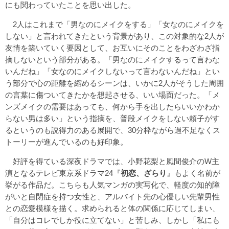
にも関わっていたことを思い出した。
2人はこれまで「男なのにメイクをする」「女なのにメイクを
しない」と言われてきたという背景があり、この対象的な2人が
友情を築いていく要因として、お互いにそのことをわざわざ指
摘しないという部分がある。「男なのにメイクするって言わな
いんだね」「女なのにメイクしないって言わないんだね」とい
う部分で心の距離を縮めるシーンは、いかに2人がそうした周囲
の言葉に傷ついてきたかを想起させる、いい場面だった。「メ
ンズメイクの需要はあっても、何から手を出したらいいかわか
らない男は多い」という指摘を、普段メイクをしない頼子がす
るというのも説得力のある展開で、30分枠ながら過不足なくス
トーリーが進んでいるのも好印象。
好評を得ている深夜ドラマでは、小野花梨と風間俊介のW主
演となるテレビ東京系ドラマ24『
初恋、ざらり
』もよく名前が
挙がる作品だ。こちらも人気マンガの実写化で、軽度の知的障
がいと自閉症を持つ女性と、アルバイト先の心優しい先輩男性
との恋愛模様を描く。求められると体の関係に応じてしまい、
「自分はコレでしか役に立てない」と苦しみ、しかし「私にも