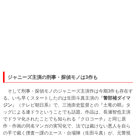
ジャニーズ主演の刑事・探偵モノは3作も
そして刑事・探偵モノのジャニーズ主演作は今期3作も存在す
る。いち早くスタートしたのは生田斗真主演の『
警部補ダイマ
ジン
』（テレビ朝日系）で、三池崇史監督との『土竜の唄』タ
ッグによる連ドラということでも話題。作品は、長瀬智也主演
でドラマ化されたことでも知られる『クロコーチ』と同じ原
作・作画の同名マンガの実写化で、法では裁けない悪人を自ら
の手で裁く捜査一課のエース・台場陣（生田斗真）が、元警視