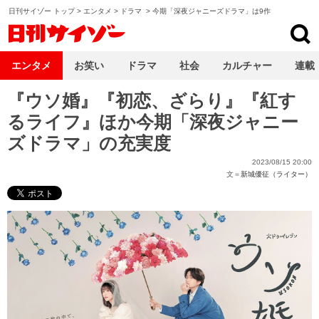
日刊サイゾー トップ
>
エンタメ
>
ドラマ
>
今期「深夜ジャニーズドラマ」は9作
日刊サイゾー
エンタメ
お笑い
ドラマ
社会
カルチャー
連載
『ウソ婚』『初恋、ざらり』『紅す
るライフ』ほか今期「深夜ジャニー
ズドラマ」の充実度
2023/08/15 20:00
文＝
新城優征（ライター）