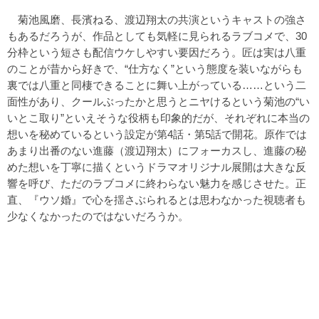
菊池風磨、長濱ねる、渡辺翔太の共演というキャストの強さ
もあるだろうが、作品としても気軽に見られるラブコメで、30
分枠という短さも配信ウケしやすい要因だろう。匠は実は八重
のことが昔から好きで、“仕方なく”という態度を装いながらも
裏では八重と同棲できることに舞い上がっている……という二
面性があり、クールぶったかと思うとニヤけるという菊池の“い
いとこ取り”といえそうな役柄も印象的だが、それぞれに本当の
想いを秘めているという設定が第4話・第5話で開花。原作では
あまり出番のない進藤（渡辺翔太）にフォーカスし、進藤の秘
めた想いを丁寧に描くというドラマオリジナル展開は大きな反
響を呼び、ただのラブコメに終わらない魅力を感じさせた。正
直、『ウソ婚』で心を揺さぶられるとは思わなかった視聴者も
少なくなかったのではないだろうか。