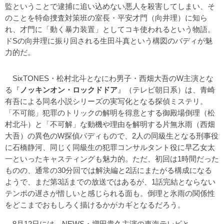
監ということで逮捕に追い込めない悪人を殺害してしまい、そ
のことを特命捜査対策班の室長・平安才門（向井理）に知ら
れ、才門に「動く暴力装置」としてコキ使われるという物語。
ドSの向井理に振り回される生田斗真という構図のバディが魅
力的だ。
SixTONES・松村北斗となにわ男子・西畑大吾のW主演とな
る『
ノッキンオン・ロックドドア
』（テレビ朝日系）は、青崎
有吾による同名小説シリーズの実写化となる探偵ミステリ。
「不可能」犯罪のトリックの解明を得意とする御殿場倒理（松
村北斗）と「不可解」な動機や理由を解明する片無氷雨（西畑
大吾）の異色のW探偵バディもので、2人の同級生となる刑事役
に石橋静河、同じく同級生の犯罪コンサルタント役に早乙女太
一といったキャスティングも魅力的。ただ、初回は1時間だった
ものの、通常の30分回では解決編と2話にまたがる構成になる
ようで、まだ第3話までの放送ではあるが、1話完結とならない
テンポの遅さが惜しいと感じられる面も。倒理と氷雨の関係性
をどこまでおもしろく描けるかがカギとなるだろう。
8月12日には、NEWS・増田貴久主演の東海テレビと