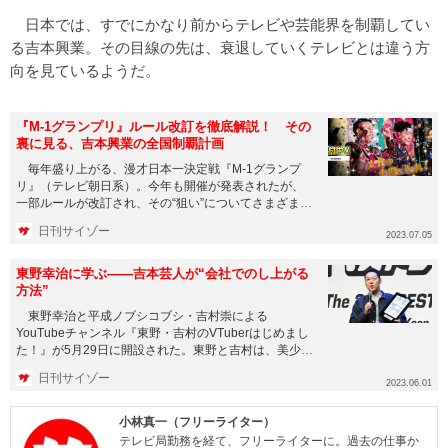
日本では、すでにかなり前からテレビや芸能界を制覇してい
る吉本興業。その目線の先は、衰退していくテレビとは違う方
向を見ているようだ。
『M-1グランプリ』ルール改訂を徹底解説！ その
裏に見る、吉本興業の全国制覇計画
毎年盛り上がる、漫才日本一決定戦『M-1グランプ
リ』（テレビ朝日系）。今年も開催が発表されたが、
一部ルールが改訂され、その“狙い”についてさまざまな
指摘がなされている...
日刊サイゾー
2023.07.05
東野幸治に学ぶ――吉本芸人が“会社でのし上がる
方法”
東野幸治と平成ノブシコブシ・吉村崇による
YouTubeチャンネル『東野・吉村のVTuberはじめまし
た！』が5月29日に開設された。東野と吉村は、美少女
アバターのモー...
日刊サイゾー
2023.06.01
小林真一（フリーライター）
テレビ局勤務を経て、フリーライターに。過去の仕事か