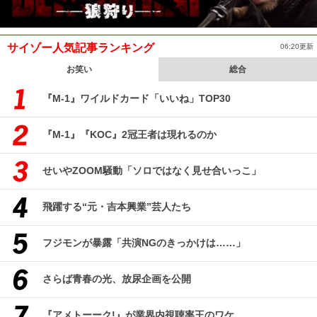
サイゾー人気記事ランキング
06:20更新
お笑い
総合
『M-1』ワイルドカード「いいね」TOP30
『M-1』『KOC』2冠王者は現れるのか
せいやZOOM騒動「ソロではなく見せ合いっこ」
飛躍する“元・吉本興業”芸人たち
フジモンが暴露「共演NGのきっかけは……」
さらば青春の光、放尿企画を公開
『アメトーーク!』が業界内視聴率王のワケ