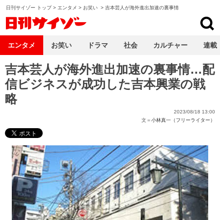
日刊サイゾー トップ
>
エンタメ
>
お笑い
>
吉本芸人が海外進出加速の裏事情
日刊サイゾー
エンタメ
お笑い
ドラマ
社会
カルチャー
連載
吉本芸人が海外進出加速の裏事情…配
信ビジネスが成功した吉本興業の戦
略
2023/08/18 13:00
文＝
小林真一（フリーライター）