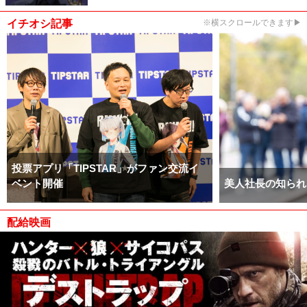
イチオシ記事
※横スクロールできます▶
投票アプリ「TIPSTAR」がファン交流イ
ベント開催
美人社長の知られ
配給映画