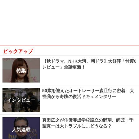
ピックアップ
【秋ドラマ、NHK大河、朝ドラ】大好評「忖度0
レビュー」全話更新！
特集
50歳を迎えたオートレーサー森且行に密着 大
怪我から奇跡の復活ドキュメンタリー
インタビュー
真田広之が俳優養成学校設立の野望、師匠・千
葉真一は大トラブルに…どうなる？
人気連載