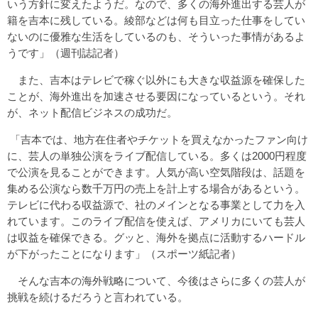
いう方針に変えたようだ。なので、多くの海外進出する芸人が
籍を吉本に残している。綾部などは何も目立った仕事をしてい
ないのに優雅な生活をしているのも、そういった事情があるよ
うです」（週刊誌記者）
また、吉本はテレビで稼ぐ以外にも大きな収益源を確保した
ことが、海外進出を加速させる要因になっているという。それ
が、ネット配信ビジネスの成功だ。
「吉本では、地方在住者やチケットを買えなかったファン向け
に、芸人の単独公演をライブ配信している。多くは2000円程度
で公演を見ることができます。人気が高い空気階段は、話題を
集める公演なら数千万円の売上を計上する場合があるという。
テレビに代わる収益源で、社のメインとなる事業として力を入
れています。このライブ配信を使えば、アメリカにいても芸人
は収益を確保できる。グッと、海外を拠点に活動するハードル
が下がったことになります」（スポーツ紙記者）
そんな吉本の海外戦略について、今後はさらに多くの芸人が
挑戦を続けるだろうと言われている。