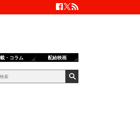
載・コラム
配給映画