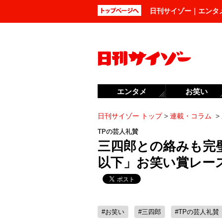
日刊サイゾー｜エンタ
エンタメ
お笑い
日刊サイゾー トップ
>
連載・コラム
>
TPの芸人礼賛
三四郎との絡みも完
以下」お笑い賞レー
#お笑い
#三四郎
#TPの芸人礼賛