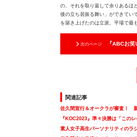
の、それを取り返して余りあるほ
後の立ち居振る舞い」ができてい
を築き上げたのは立派。平場で最
『ABCお
次のページ
関連記事
佐久間宣行＆オークラが審査！ 新
『KOC2023』準々決勝は「こ
素人女子高生パーソナリティのラ