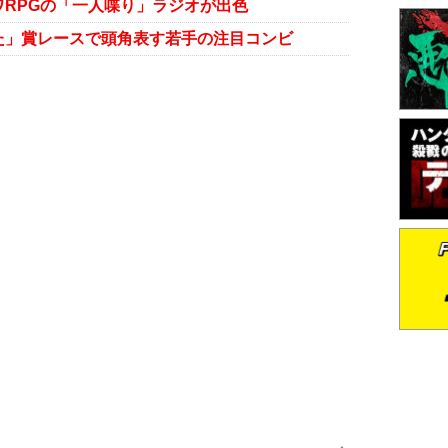
RPGの「一人喋り」ラジオが出色
た」賞レースで頭角表す若手の注目コンビ