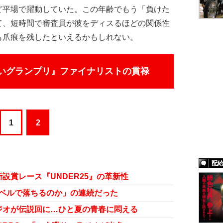
ど平場で躍動していた。この年齢でもう「負けた
て、短時間で審査員が彼をディスるほどの関係性
も爪痕を残したといえるかもしれない。
笑いグランプリ』ファイナリストの貫禄
1
2
配
設賞レース『UNDER25』の革新性
のレベルで落ちるのか」の連続だった
ジオが伝説回に…ひと夏の青春に悶える