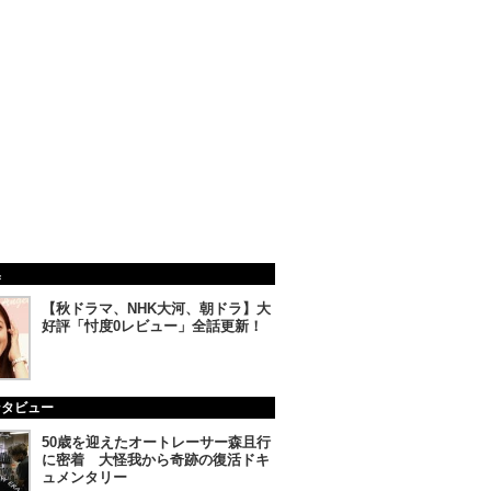
集
【秋ドラマ、NHK大河、朝ドラ】大
好評「忖度0レビュー」全話更新！
ンタビュー
50歳を迎えたオートレーサー森且行
に密着 大怪我から奇跡の復活ドキ
ュメンタリー