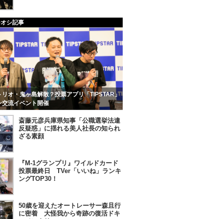
チオシ記事
リオ・鬼ヶ島解散？投票アプリ「TIPSTAR」
ン交流イベント開催
斎藤元彦兵庫県知事「公職選挙法違
反疑惑」に揺れる美人社長の知られ
ざる素顔
『M-1グランプリ』ワイルドカード
投票最終日 TVer「いいね」ランキ
ングTOP30！
50歳を迎えたオートレーサー森且行
に密着 大怪我から奇跡の復活ドキ