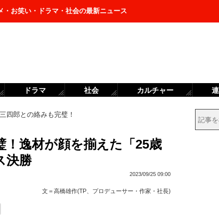
メ・お笑い・ドラマ・社会の最新ニュース
ドラマ
社会
カルチャー
連
三四郎との絡みも完璧！
璧！逸材が顔を揃えた「25歳
ス決勝
2023/09/25 09:00
文＝
高橋雄作(TP、プロデューサー・作家・社長)