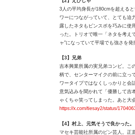
【2】えびしゃ
3人の平均身長が180cmを超え
ワーにつながっていて、とても迫
露したネタもピンスポを巧みに使
った。トリオで唯一「ネタを考え
ャ”になっていて平場でも強さを発
【3】兄弟
吉本興業所属の実兄弟コンビ。この2
柄で、センターマイクの前に立っ
ワータイプではなくしっかりと会話
意気込みを聞かれて「優勝して吉
ゃくちゃ笑ってしまった。あと大
https://x.com/tiesay2/status/170
【4】村上、元気そうで良かった。
マセキ芸能社所属のピン芸人。正