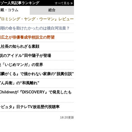
イゾー人気記事ランキング
すべて見る
連載・コラム
総合
プロミシング・ヤング・ウーマン』レビュー
頼朝の命を助けたかったのは後白河法皇？
田広之が俳優養成学校設立の野望
人社長の知られざる素顔
伝説のアイドル”田中陽子が登場
絶「いじめマンガ」の世界
麒麟がくる』で描かれない家康の“脱糞伝説”
どん兵衛」の“和風離れ”
.Childrenが『DISCOVERY』で発見したも
ラピュタ』日テレTV放送歴代視聴率
18:20更新