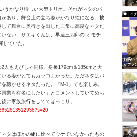
るというかなり珍しい大型トリオ。それがネタのパ
イ
力があり、舞台上の立ち姿がかなり絵になる。披
用して舞台に奥行きを出した非常に高度なネタだ
ていない」サエキくんは、早速三四郎の”オモチ
揮していた。
お笑いト
がファ
人もえびしゃ同様、身長179cm＆185cmと大
ている姿がとてもカッコよかった。ただネタはパ
を聴かせるネタだった。『M-1』でも楽しみ。
本興業を有名にしたい」とコメントしていてめち
会後に家族旅行をしててほっこり。
4063652813512938?s=20
直ネタはほかの組に比べてウケていなかったもの