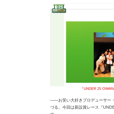
『UNDER 25 OWA
――お笑い大好きプロデューサー・
づる。今回は新設賞レース『UNDER 2