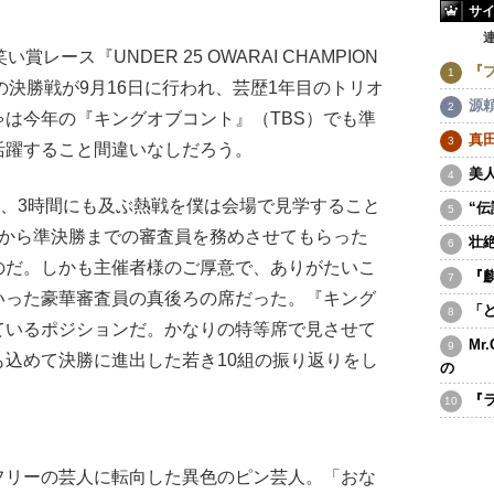
サ
レース『UNDER 25 OWARAI CHAMPION
『
）の決勝戦が9月16日に行われ、芸歴1年目のトリオ
源
は今年の『キングオブコント』（TBS）でも準
真
活躍すること間違いなしだろう。
美
員、3時間にも及ぶ熱戦を僕は会場で見学すること
“
選から準決勝までの審査員を務めさせてもらった
壮
のだ。しかも主催者様のご厚意で、ありがたいこ
『
いった豪華審査員の真後ろの席だった。『キング
「
ているポジションだ。かなりの特等席で見させて
Mr
込めて決勝に進出した若き10組の振り返りをし
の
『
フリーの芸人に転向した異色のピン芸人。「おな