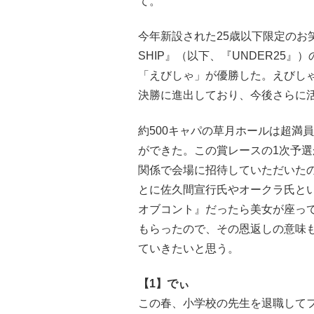
て。
今年新設された25歳以下限定のお笑い賞
SHIP』（以下、『UNDER25』
「えびしゃ」が優勝した。えびしゃ
決勝に進出しており、今後さらに
約500キャパの草月ホールは超満
ができた。この賞レースの1次予
関係で会場に招待していただいた
とに佐久間宣行氏やオークラ氏と
オブコント』だったら美女が座っ
もらったので、その恩返しの意味も
ていきたいと思う。
【1】でぃ
この春、小学校の先生を退職して