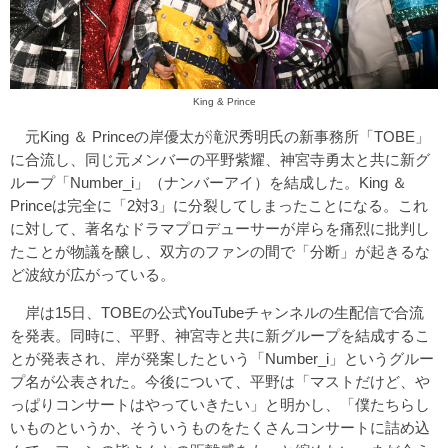
King & Prince
元King ＆ Princeの岸優太が滝沢秀明氏の新事務所「TOBE」
に合流し、同じ元メンバーの平野紫耀、神宮寺勇太と共に新グ
ループ「Number_i」（ナンバーアイ）を結成した。King ＆
Princeは完全に「2対3」に分裂してしまったことになる。これ
に対して、著名なドラマプロデューサーが岸らを痛烈に批判し
たことが物議を醸し、双方のファンの間で「分断」が起きるな
ど波紋が広がっている。
岸は15日、TOBEの公式YouTubeチャンネルの生配信で合流
を発表。同時に、平野、神宮寺と共に新グループを結成するこ
とが発表され、岸が発案したという「Number_i」というグルー
プ名が公表された。今後について、平野は「マストだけど、や
っぱりコンサートはやっていきたい」と明かし、「僕たちらし
いものというか、そういうものをたくさんコンサートに詰め込