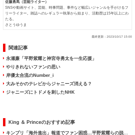
佐藤勇馬（芸能ライター）
SNSや動画サイト、芸能、時事問題、事件など幅広いジャンルを手がけるフ
リーライター。雑誌へのレギュラー執筆から始まり、活動歴は15年以上にわ
たる。
さとうゆうま
最終更新：
2023/10/17 15:00
関連記事
永瀬廉「平野紫耀と神宮寺勇太を一生応援」
やりきれないファンの思い
岸優太合流のNumber_i
大みそかのテレビからジャニーズ消える？
ジャニーズにトドメを刺したNHK
King ＆ Princeのおすすめ記事
キンプリ「海外進出」報道でファン困惑…平野紫耀らの脱退経緯ひっくり返る？