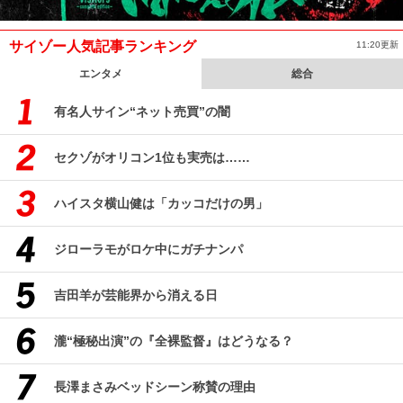
サイゾー人気記事ランキング
11:20更新
エンタメ
総合
有名人サイン“ネット売買”の闇
セクゾがオリコン1位も実売は……
ハイスタ横山健は「カッコだけの男」
ジローラモがロケ中にガチナンパ
吉田羊が芸能界から消える日
瀧“極秘出演”の『全裸監督』はどうなる？
長澤まさみベッドシーン称賛の理由