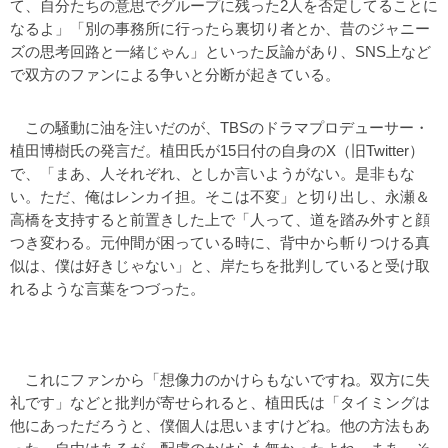
て、自分たちの意思でグループに残った2人を否定してることに
なるよ」「別の事務所に行ったら裏切り者とか、昔のジャニー
ズの思考回路と一緒じゃん」といった反論があり、SNS上など
で双方のファンによる争いと分断が起きている。
この騒動に油を注いだのが、TBSのドラマプロデューサー・
植田博樹氏の発言だ。植田氏が15日付の自身のX（旧Twitter）
で、「まあ、人それぞれ、としか言いようがない。是非もな
い。ただ、俺はレンカイ担。そこは不変」と切り出し、永瀬＆
高橋を支持すると前置きした上で「人って、道を踏み外すと顔
つき変わる。元仲間が困っている時に、背中から斬りつける真
似は、僕は好きじゃない」と、岸たちを批判していると受け取
れるような言葉をつづった。
これにファンから「想像力のかけらもないですね。双方に失
礼です」などと批判が寄せられると、植田氏は「タイミングは
他にあっただろうと、僕個人は思いますけどね。他の方法もあ