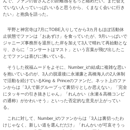
んで、ファンの皆さんとの距離感をもっと縮めたい。まだ会え
ていない人っていっぱいいると思うから、くまなく会いに行き
たい」と抱負を語った。
平野と神宮寺は7月にTOBE入りしてから3カ月もほぼ活動休
止状態でファンは「おあずけ」を食っていたが、9月いっぱいで
ジャニーズ事務所を退所した岸を加えて3人で晴れて再始動とな
り、さらに「コンサートはマスト」という言葉が飛び出したこ
とでファンは喜びに沸いている。
そうした祝福ムードをよそに、Number_iの結成に複雑な思い
を抱いているのが、3人の脱退後に永瀬廉と高橋海人の2人体制
で活動を続けているKing ＆ Princeのファンだ。ネット上のファ
ンからは「3人で新グループって裏切りとしか思えない」「完全
にタッキーの引き抜きじゃん」「れんかい（永瀬＆高橋コンビ
の通称）がかわいそう」といった否定的な意見が上がってい
る。
これに対して、Number_iのファンからは「3人は裏切ったわ
けじゃなく、新しい道を選んだだけ」「れんかいが可哀そうっ