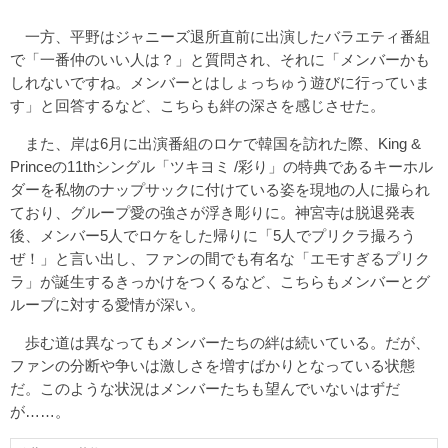
一方、平野はジャニーズ退所直前に出演したバラエティ番組
で「一番仲のいい人は？」と質問され、それに「メンバーかも
しれないですね。メンバーとはしょっちゅう遊びに行っていま
す」と回答するなど、こちらも絆の深さを感じさせた。
また、岸は6月に出演番組のロケで韓国を訪れた際、King &
Princeの11thシングル「ツキヨミ /彩り」の特典であるキーホル
ダーを私物のナップサックに付けている姿を現地の人に撮られ
ており、グループ愛の強さが浮き彫りに。神宮寺は脱退発表
後、メンバー5人でロケをした帰りに「5人でプリクラ撮ろう
ぜ！」と言い出し、ファンの間でも有名な「エモすぎるプリク
ラ」が誕生するきっかけをつくるなど、こちらもメンバーとグ
ループに対する愛情が深い。
歩む道は異なってもメンバーたちの絆は続いている。だが、
ファンの分断や争いは激しさを増すばかりとなっている状態
だ。このような状況はメンバーたちも望んでいないはずだ
が……。