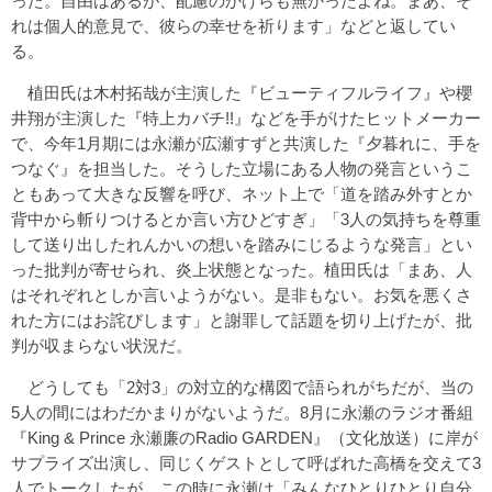
った。自由はあるが、配慮のかけらも無かったよね。まあ、そ
れは個人的意見で、彼らの幸せを祈ります」などと返してい
る。
植田氏は木村拓哉が主演した『ビューティフルライフ』や櫻
井翔が主演した『特上カバチ!!』などを手がけたヒットメーカー
で、今年1月期には永瀬が広瀬すずと共演した『夕暮れに、手を
つなぐ』を担当した。そうした立場にある人物の発言というこ
ともあって大きな反響を呼び、ネット上で「道を踏み外すとか
背中から斬りつけるとか言い方ひどすぎ」「3人の気持ちを尊重
して送り出したれんかいの想いを踏みにじるような発言」とい
った批判が寄せられ、炎上状態となった。植田氏は「まあ、人
はそれぞれとしか言いようがない。是非もない。お気を悪くさ
れた方にはお詫びします」と謝罪して話題を切り上げたが、批
判が収まらない状況だ。
どうしても「2対3」の対立的な構図で語られがちだが、当の
5人の間にはわだかまりがないようだ。8月に永瀬のラジオ番組
『King & Prince 永瀬廉のRadio GARDEN』（文化放送）に岸が
サプライズ出演し、同じくゲストとして呼ばれた高橋を交えて3
人でトークしたが、この時に永瀬は「みんなひとりひとり自分