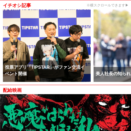
イチオシ記事
※横スクロールできます▶
投票アプリ「TIPSTAR」がファン交流イ
ベント開催
美人社長の知られ
配給映画