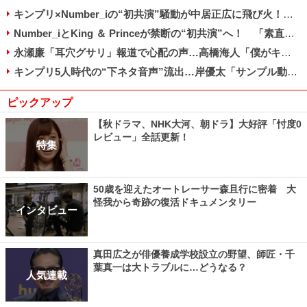
キンプリ×Number_iの“初共演”騒動が中居正広に飛び火！ 放送前から苦言続出のワケ
Number_iとKing ＆ Princeが禁断の“初共演”へ！ 「素直に嬉しい」「複雑」とファン賛否
永瀬廉「耳穴グサリ」報道で心配の声…高橋海人「僕がキンプリ守る」宣言で見えた成長
キンプリ5人時代の“下ネタ音声”流出…岸優太「サンプル動画で十分」で好感度上昇!?
ピックアップ
【秋ドラマ、NHK大河、朝ドラ】大好評「忖度0
レビュー」全話更新！
特集
50歳を迎えたオートレーサー森且行に密着 大
怪我から奇跡の復活ドキュメンタリー
インタビュー
真田広之が俳優養成学校設立の野望、師匠・千
葉真一は大トラブルに…どうなる？
人気連載