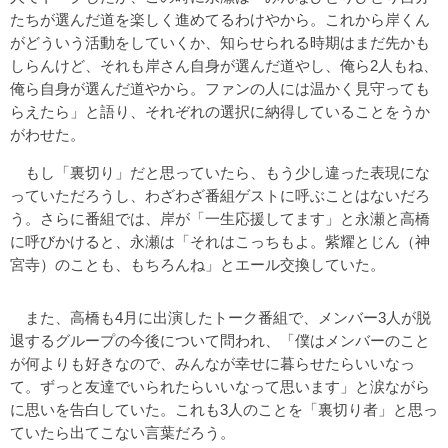
たちが選んだ道を楽しく進めてるわけやから。これから岸くん
がどういう活動をしていくか、知らせられる時期はまだ先かも
しらんけど、それも岸さん自身が選んだ道やし、俺ら2人もね、
俺ら自身が選んだ道やから。ファンの人には温かく見守っても
らえたら」と語り、それぞれの選択に納得していることをうか
がわせた。
もし「裏切り」だと思っていたら、もう少し違った表現にな
っていただろうし、わざわざ番組ゲストに呼ぶことはないだろ
う。さらに番組では、岸が「一生応援してます」と永瀬と高橋
に呼びかけると、永瀬は「それはこっちもよ。紫耀とじん（神
宮寺）のことも、もちろんね」とエール交換していた。
また、高橋も4月に出演したトーク番組で、メンバー3人が脱
退するグループの今後について問われ、「僕はメンバーのこと
が何よりも好きなので、みんなが幸せに暮らせたらいいなっ
て。ずっと友達でいられたらいいなって思います」と涙ながら
に思いを告白していた。これも3人のことを「裏切り者」と思っ
ていたら出てこない言葉だろう。