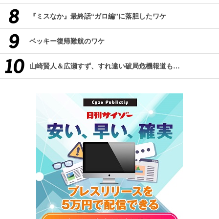
『ミスなか』最終話“ガロ編”に落胆したワケ
ベッキー復帰難航のワケ
山崎賢人＆広瀬すず、すれ違い破局危機報道も…