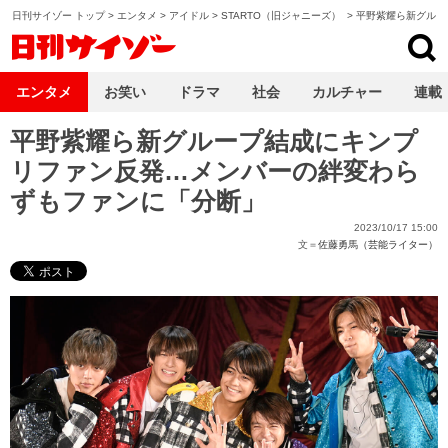
日刊サイゾー トップ
>
エンタメ
>
アイドル
>
STARTO（旧ジャニーズ）
>
平野紫耀ら新グルー
日刊サイゾー
エンタメ
お笑い
ドラマ
社会
カルチャー
連載
平野紫耀ら新グループ結成にキンプ
リファン反発…メンバーの絆変わら
ずもファンに「分断」
2023/10/17 15:00
文＝
佐藤勇馬（芸能ライター）