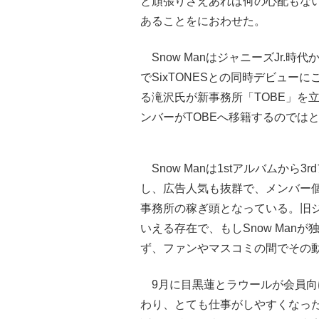
と頑張りさえあれば何の心配もな
あることをにおわせた。
Snow ManはジャニーズJr.
でSixTONESとの同時デビュ
る滝沢氏が新事務所「TOBE」を
ンバーがTOBEへ移籍するのでは
Snow Manは1stアルバムから
し、広告人気も抜群で、メンバー
事務所の稼ぎ頭となっている。旧
いえる存在で、もしSnow Man
ず、ファンやマスコミの間でその
9月に目黒蓮とラウールが会員向
わり、とても仕事がしやすくなっ