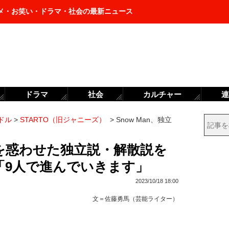
メ・お笑い・ドラマ・社会の最新ニュース
ドラマ
社会
カルチャー
連
ドル
>
STARTO（旧ジャニーズ）
>
Snow Man、独立
ァンを惑わせた独立説・解散説を
「9人で進んでいきます」
2023/10/18 18:00
文＝
佐藤勇馬（芸能ライター）