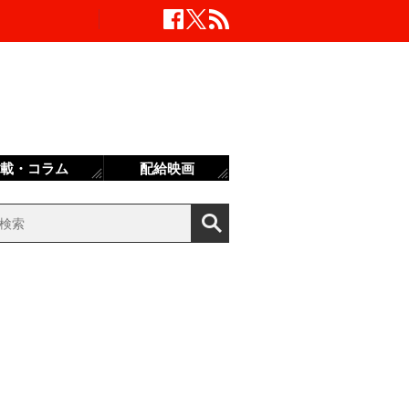
載・コラム
配給映画