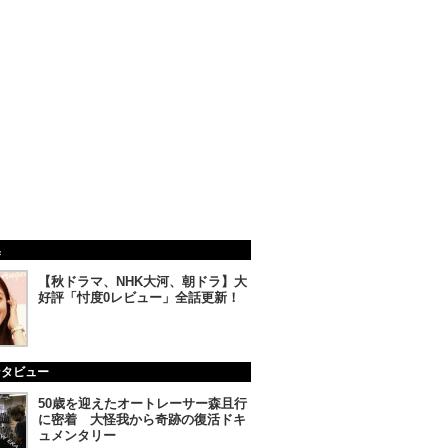
集
【秋ドラマ、NHK大河、朝ドラ】大
好評「忖度0レビュー」全話更新！
ンタビュー
50歳を迎えたオートレーサー森且行
に密着 大怪我から奇跡の復活ドキ
ュメンタリー