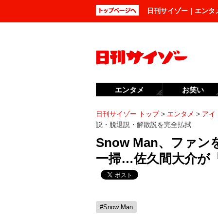
日刊サイゾー｜エンタ
エンタメ
お笑い
日刊サイゾー トップ
>
エンタメ
>
アイ
説・脱退説・解散説を完全払拭
Snow Man、フ
一掃…佐久間大介が
#Snow Man