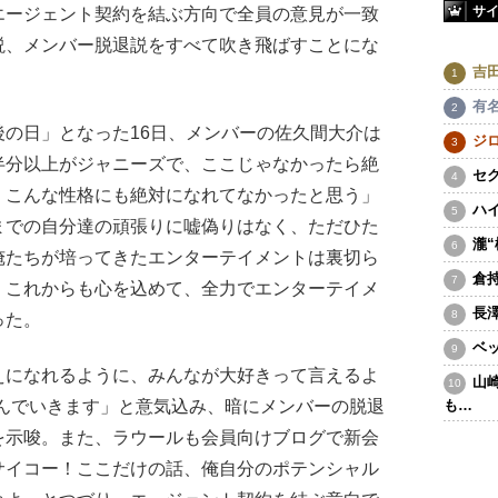
サ
エージェント契約を結ぶ方向で全員の意見が一致
説、メンバー脱退説をすべて吹き飛ばすことにな
吉
有
の日」となった16日、メンバーの佐久間大介は
ジ
半分以上がジャニーズで、ここじゃなかったら絶
セ
、こんな性格にも絶対になれてなかったと思う」
ハ
までの自分達の頑張りに嘘偽りはなく、ただひた
瀧
俺たちが培ってきたエンターテイメントは裏切ら
倉
、これからも心を込めて、全力でエンターテイメ
長
った。
ベ
になれるように、みんなが大好きって言えるよ
山
で進んでいきます」と意気込み、暗にメンバーの脱退
も…
を示唆。また、ラウールも会員向けブログで新会
サイコー！ここだけの話、俺自分のポテンシャル