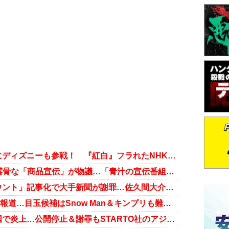
Snow Man、テレビ各局の争奪戦にディズニーも参戦！ 『紅白』フラれたNHKは“脱落”状態
目黒蓮、出演ドキュメンタリーの露骨な「商品宣伝」が物議…「青汁の宣伝番組と同じ」の声も
Snow Man・渡辺翔太の「偽アカウント」記事化で大手新聞が謝罪…佐久間大介はファンに注意喚起
『紅白歌合戦』STARTO社「2枠」報道…目玉候補はSnow Man＆キンプリも難航の気配
Snow Man、新アルバム映像が中国で炎上…公開停止＆謝罪もSTARTO社のアジア戦略狂う恐れ