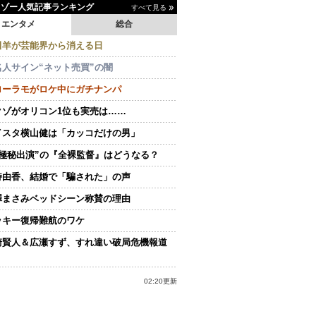
イゾー人気記事ランキング
すべて見る
エンタメ
総合
田羊が芸能界から消える日
名人サイン“ネット売買”の闇
ローラモがロケ中にガチナンパ
クゾがオリコン1位も実売は……
イスタ横山健は「カッコだけの男」
“極秘出演”の『全裸監督』はどうなる？
持由香、結婚で「騙された」の声
澤まさみベッドシーン称賛の理由
ッキー復帰難航のワケ
崎賢人＆広瀬すず、すれ違い破局危機報道
02:20更新