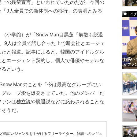
実上の残留宣言」といわれていたのだが、今回の
た「9人全員での新体制への移行」の表明とみる
イ
小学館）が「Snow Man目黒蓮『解散も脱退
、9人は全員で話し合った上で新会社とエージェ
したと報道。記事によると、韓国のアイドルグル
お笑いト
社とエージェント契約し、個人で俳優やモデルな
がファ
いるという。
now Manのことを「今は最高なグループにい
、グループ愛を爆発させていた。他のメンバーた
ファンは独立説や脱退説などに惑わされることな
きそうだ。
など幅広いジャンルを手がけるフリーライター。雑誌へのレギュ