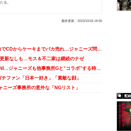
わたる。
最終更新：
2023/10/18 18:00
Snow Man、ファンの圧倒的購買力でCDからケーキまでバカ売れ…ジャニーズ問題の渦中でも勢い衰えず
ヒなど更新なしも…モス＆不二家は継続のナゼ
Snow ManとDa-iCE、トラジャとINI…ジャニーズも他事務所Gと“コラボ”する時代に？
ガチファン「日本一好き」「素敵な顔」
ャニーズ事務所の意外な「NGリスト」
配