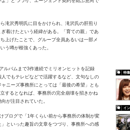
いよ」とつづり、エージェント契約を結ぶ意向で
時代から滝沢秀明氏に目をかけられ、滝沢氏の肝煎り
ーにこぎ着けたという経緯がある。「育ての親」であ
立ち上げたことで、グループ全員あるいは一部メ
という噂が根強くあった。
3rdアルバムまで3作連続でミリオンヒットを記録
特
個人でもテレビなどで活躍するなど、文句なしの
ジャニーズ事務所にとっては「最後の希望」とも
が独立するとなれば、事務所の完全崩壊を招きかね
動向が注目されていた。
イ
けブログで「1年くらい前から事務所の体制が変
た」といった趣旨の文章をつづり、事務所への感