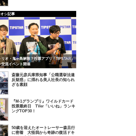
チオシ記事
リオ・鬼ヶ島解散？投票アプリ「TIPSTAR」
ン交流イベント開催
斎藤元彦兵庫県知事「公職選挙法違
反疑惑」に揺れる美人社長の知られ
ざる素顔
『M-1グランプリ』ワイルドカード
投票最終日 TVer「いいね」ランキ
ングTOP30！
50歳を迎えたオートレーサー森且行
に密着 大怪我から奇跡の復活ドキ