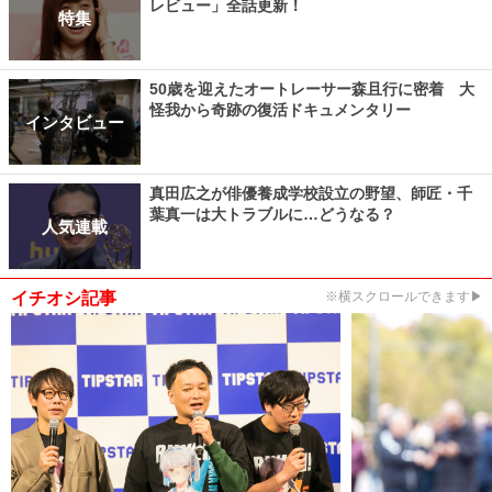
レビュー」全話更新！
特集
50歳を迎えたオートレーサー森且行に密着 大
怪我から奇跡の復活ドキュメンタリー
インタビュー
真田広之が俳優養成学校設立の野望、師匠・千
葉真一は大トラブルに…どうなる？
人気連載
イチオシ記事
※横スクロールできます▶