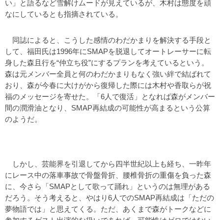
い」と語るなど雪解けムードが見えているが、木村は態度を頑
なにしているとも指摘されている。
同誌によると、こうした感情のわだかまりを解決する手段と
して、福田氏は1996年にSMAPを脱退してオートレーサーに転
身した森且行を“仲立ち役”にするプランを考えているという。
森は元メンバー全員と何のわだかまりもなく強い絆で結ばれて
おり、森が今春に大けがから復帰した際には木村や香取らが祝
福のメッセージを寄せた。「6人で復活」となれば森がメンバー
間の潤滑油となり、SMAP再結成の可能性が高まるという公算
のようだ。
しかし、芸能界を引退してから四半世紀以上も経ち、一昨年
にレース中の落車事故で骨盤骨折、腰椎骨折の重傷を負った森
に、今さら「SMAPとして歌って踊れ」というのは無理がある
だろう。そう考えると、やはり6人でのSMAP再結成は「ただの
夢物語では」と思えてくる。ただ、あくまで森がトークなどに