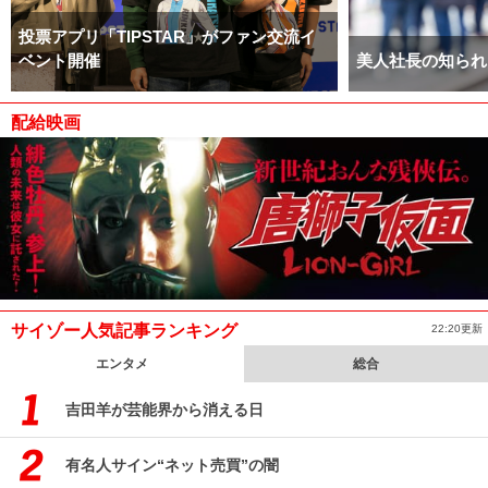
投票アプリ「TIPSTAR」がファン交流イ
ベント開催
美人社長の知られ
配給映画
サイゾー人気記事ランキング
22:20更新
エンタメ
総合
吉田羊が芸能界から消える日
有名人サイン“ネット売買”の闇