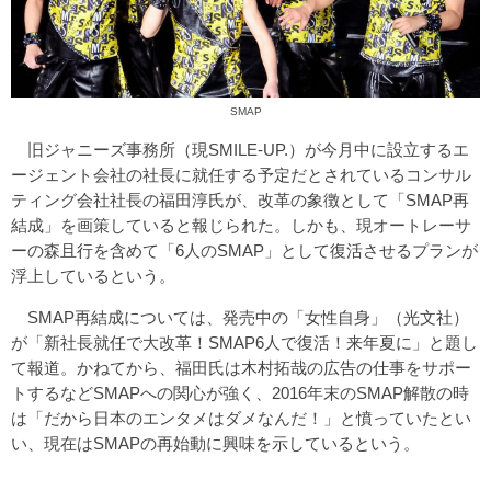
SMAP
旧ジャニーズ事務所（現SMILE-UP.）が今月中に設立するエ
ージェント会社の社長に就任する予定だとされているコンサル
ティング会社社長の福田淳氏が、改革の象徴として「SMAP再
結成」を画策していると報じられた。しかも、現オートレーサ
ーの森且行を含めて「6人のSMAP」として復活させるプランが
浮上しているという。
SMAP再結成については、発売中の「女性自身」（光文社）
が「新社長就任で大改革！SMAP6人で復活！来年夏に」と題し
て報道。かねてから、福田氏は木村拓哉の広告の仕事をサポー
トするなどSMAPへの関心が強く、2016年末のSMAP解散の時
は「だから日本のエンタメはダメなんだ！」と憤っていたとい
い、現在はSMAPの再始動に興味を示しているという。