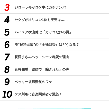
ジローラモがロケ中にガチナンパ
セクゾがオリコン1位も実売は……
ハイスタ横山健は「カッコだけの男」
瀧“極秘出演”の『全裸監督』はどうなる？
長澤まさみベッドシーン称賛の理由
倉持由香、結婚で「騙された」の声
ベッキー復帰難航のワケ
ゲス川谷に音楽関係者が激怒！