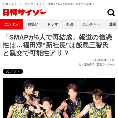
日刊サイゾー トップ
>
エンタメ
>
「SMAPが6人で再結成」報道の信憑性は…
日刊サイゾー
エンタメ
お笑い
ドラマ
社会
カルチャー
連載
「SMAPが6人で再結成」報道の信憑
性は…福田淳”新社長”は飯島三智氏
と親交で可能性アリ？
2023/11/09 15:00
文＝
佐藤勇馬（芸能ライター）