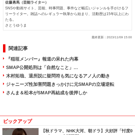
佐藤勇馬（芸能ライター）
SNSや動画サイト、芸能、時事問題、事件など幅広いジャンルを手がけるフ
リーライター。雑誌へのレギュラー執筆から始まり、活動歴は15年以上にわ
たる。
さとうゆうま
最終更新：
2023/11/09 15:00
関連記事
『稲垣メンバー』報道の呆れた内幕
SMAP公開処刑は「自然なこと」…
木村拓哉、退所説に疑問符も気になるアノ人の動き
ジャニーズ性加害問題きっかけに元SMAPの立場逆転
さんま＆松本がSMAP再結成を後押しか
ピックアップ
【秋ドラマ、NHK大河、朝ドラ】大好評「忖度0