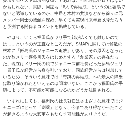
参加するゲスト出演的な扱いであれば、可能性はゼロではない
かもしれない。実際、同誌も「6人で再結成」というのは容易で
ないと認識しているのか、中居と木村の共演などから徐々に元
メンバー同士の接触を深め、早くても実現は来年夏以降だろう
と予測する関係者コメントを掲載している。
やはり、いくら福田氏がヤリ手で顔が広くても難しいので
は……というのが正直なところだが、SMAPに関しては解散の
根本に「飯島氏のジャニーズ追放」があり、その原因となった
のが故メリー喜多川氏をはじめとする「創業家」の存在だっ
た。現在はメリー氏の娘でジャニーズ前社長だった藤島ジュリ
ー景子氏が経営から身を引いており、同族経営からは脱却して
いるため、そういう意味では「奇跡の再結成」への最大の障壁
は取り除かれたといえるのは間違いない。ここから福田氏の手
腕によって、不可能が可能になるのかどうか注目される。
いずれにしても、福田氏の社長就任はさまざまな意味で旧ジ
ャニーズにとって「劇薬」となり、今まであり得なかったこと
が起きるような大変革をもたらす可能性がありそうだ。