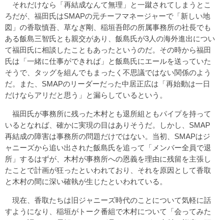
それだけなら「再結成なんて無理」と一蹴されてしまうとこ
ろだが、福田氏はSMAPの元チーフマネージャーで「新しい地
図」の香取慎吾、草なぎ剛、稲垣吾郎の所属事務所の社長でも
ある飯島三智氏とも親交があり、飯島氏が3人の海外進出につい
て福田氏に相談したこともあったというのだ。その時から福田
氏は「一緒に仕事ができれば」と飯島氏にエールを送っていた
そうで、タッグを組んでもまったく不思議ではない関係のよう
だ。また、SMAPのリーダーだった中居正広は「再始動は一日
だけならアリだと思う」と漏らしているという。
福田氏が事務所に残った木村とも退所組ともパイプを持って
いるとなれば、確かに実現の目はありそうだ。しかし、SMAP
再結成の障害は事務所の問題だけではない。当初、SMAPはジ
ャニーズから追い出された飯島氏を追って「メンバー全員で退
所」するはずが、木村が事務所への恩義を理由に残留を主張し
たことで計画が狂ったといわれており、それを原因として香取
と木村の間に深い確執が生じたといわれている。
現在、香取たちは旧ジャニーズ時代のことについて気軽に話
すようになり、稲垣がトーク番組で木村について「会ってみた