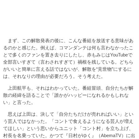
まず、この解散発表の後に、こんな番組を放送する意味があ
るのかと感じた。例えば、コマンダンテは何も言わなかったこ
とで多くのファンを置き去りにしたし、赤もみじはYouTubeで
全部言いすぎて（言わされすぎて）禍根を残している。どちら
がいいと簡単に言える話ではないが、解散を“見世物”にするに
は、それなりの理由が必要だろう。そう考えた。
上田航平も、それはわかっていた。番組冒頭、自分たちが解
散の経緯を語ることで「誰かがハッピーになれるかもしれな
い」と言った。
思えば上田は、決して「自分たちだけが売れればいい」とい
う芸人ではなかった。「コントで食えるようになる芸人が増え
てほしい」という思いからユニット「コント村」を立ち上げ、
村長を名乗っていた。かつて『日村がゆく』（AbemaTV）に出