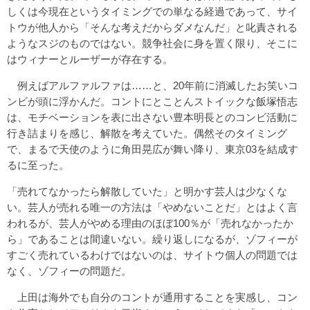
しくは今現在というタイミングでの単なる経過であって、サイ
トウが他人から「そんな考えだからダメなんだ」と叱責される
ようなスジのものではない。競争社会に身を置く限り、そこに
はウィナーとルーザーが存在する。
例えばアルファルファは……と、20年前に消滅したお笑いコ
ンビが頭に浮かんだ。コントにとことんストイックな飯塚悟志
は、モチベーションを表に出さない豊本明長とのコンビ活動に
行き詰まりを感じ、解散を考えていた。偶然そのタイミング
で、まるで天使のように角田晃広が舞い降り、東京03を結成す
るに至った。
「売れてなかったら解散していた」と明かす芸人は少なくな
い。芸人が売れる唯一の方法は「やめないことだ」とはよく言
われるが、芸人がやめる理由のほぼ100％が「売れなかったか
ら」であることは間違いない。繰り返しになるが、ゾフィーが
すごく売れているわけではないのは、サイトウ個人の問題では
なく、ゾフィーの問題だ。
上田は海外でも自分のコントが通用することを実感し、コン