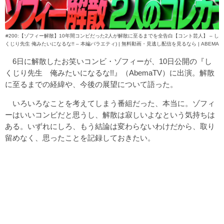
#200:【ゾフィー解散】10年間コンビだった2人が解散に至るまでを全告白【コント芸人】 – し
くじり先生 俺みたいになるな!! – 本編バラエティ) | 無料動画・見逃し配信を見るなら | ABEMA
6日に解散したお笑いコンビ・ゾフィーが、10日公開の『し
くじり先生 俺みたいになるな!!』（AbemaTV）に出演。解散
に至るまでの経緯や、今後の展望について語った。
いろいろなことを考えてしまう番組だった、本当に。ゾフィ
ーはいいコンビだと思うし、解散は寂しいよなという気持ちは
ある。いずれにしろ、もう結論は変わらないわけだから、取り
留めなく、思ったことを記録しておきたい。