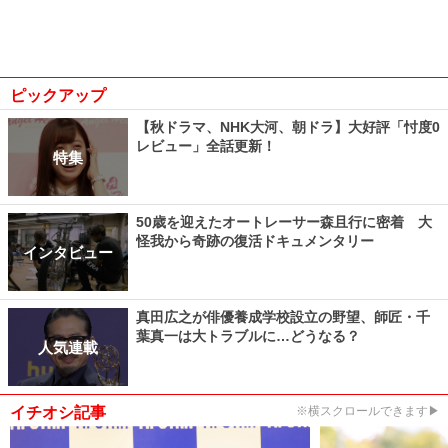
ピックアップ
【秋ドラマ、NHK大河、朝ドラ】大好評「忖度0
レビュー」全話更新！
特集
50歳を迎えたオートレーサー森且行に密着 大
怪我から奇跡の復活ドキュメンタリー
インタビュー
真田広之が俳優養成学校設立の野望、師匠・千
葉真一は大トラブルに…どうなる？
人気連載
イチオシ記事
※横スクロールできます▶