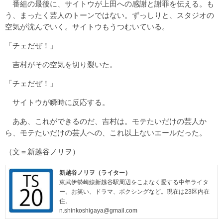
番組の最後に、サイトウが上田への感謝と謝罪を伝える。も
う、まったく芸人のトーンではない。ずっしりと、スタジオの
空気が沈んでいく。サイトウもうつむいている。
「チェだぜ！」
吉村がその空気を切り裂いた。
「チェだぜ！」
サイトウが瞬時に反応する。
ああ、これができるのだ、吉村は。モテたいだけの芸人か
ら、モテたいだけの芸人への、これ以上ないエールだった。
（文＝新越谷ノリヲ）
新越谷ノリヲ（ライター）
東武伊勢崎線新越谷駅周辺をこよなく愛する中年ライタ
ー。お笑い、ドラマ、ボクシングなど。現在は23区内在
住。
n.shinkoshigaya@gmail.com