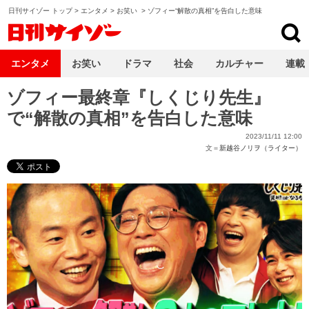
日刊サイゾー トップ
>
エンタメ
>
お笑い
>
ゾフィー“解散の真相”を告白した意味
日刊サイゾー
エンタメ
お笑い
ドラマ
社会
カルチャー
連載
ゾフィー最終章『しくじり先生』
で“解散の真相”を告白した意味
2023/11/11 12:00
文＝
新越谷ノリヲ（ライター）