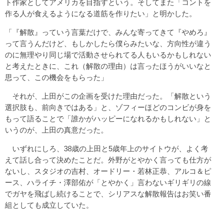
ト作家としてアメリカを目指すという。そしてまた「コントを
作る人が食えるようになる道筋を作りたい」と明かした。
「『解散』っていう言葉だけで、みんな寄ってきて『やめろ』
って言うんだけど、もしかしたら僕らみたいな、方向性が違う
のに無理やり同じ場で活動させられてる人もいるかもしれない
と考えたときに、これ（解散の理由）は言ったほうがいいなと
思って、この機会をもらった」
それが、上田がこの企画を受けた理由だった。「解散という
選択肢も、前向きではある」と、ゾフィーほどのコンビが身を
もって語ることで「誰かがハッピーになれるかもしれない」と
いうのが、上田の真意だった。
いずれにしろ、38歳の上田と5歳年上のサイトウが、よく考
えて話し合って決めたことだ。外野がとやかく言っても仕方が
ないし、スタジオの吉村、オードリー・若林正恭、アルコ＆ピ
ース、ハライチ・澤部佑が「とやかく」言わないギリギリの線
でガヤを飛ばし続けることで、シリアスな解散報告はお笑い番
組としても成立していた。