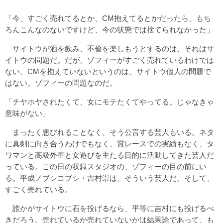
「今、すごく売れてるとか、CM抱えてるとかだったら、もち
ろんこんなのないですけど、今の状態では捨てられなかった」
サイトウが酒を飲み、不倫を楽しもうとするのは、それはサ
イトウの問題だ。だが、ゾフィーがすごく売れているわけでは
ない、CMを抱えていないというのは、サイトウ個人の問題で
はない。ゾフィーの問題なのだ。
「チヤホヤされたくて、女にモテたくてやってる。じゃなきゃ
意味がない」
まったく悪びれることなく、そう公言する芸人もいる。ネタ
に真剣に向き合うわけでもなく、賞レースでの実績もなく、タ
ワマンと高級外車と女遊びを主たる目的に活動してきた芸人だ
っている。この日の収録スタジオの、ゾフィーの目の前にい
る。平成ノブシコブシ・吉村崇は、そういう芸人だ。そして、
すごく売れている。
誰かがサイトウに石を投げるなら、平等に吉村にも投げるべ
きだろう。売れているか売れていないかは結果論であって、も