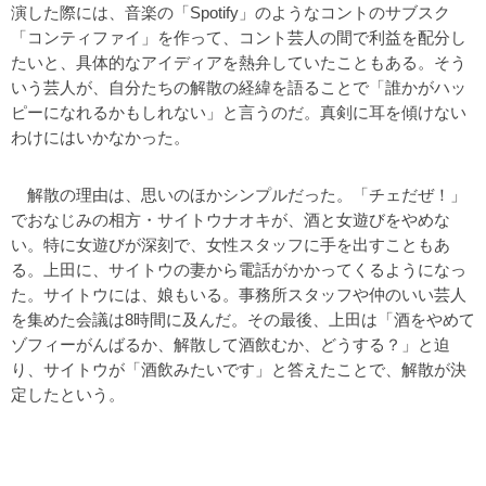
演した際には、音楽の「Spotify」のようなコントのサブスク
「コンティファイ」を作って、コント芸人の間で利益を配分し
たいと、具体的なアイディアを熱弁していたこともある。そう
いう芸人が、自分たちの解散の経緯を語ることで「誰かがハッ
ピーになれるかもしれない」と言うのだ。真剣に耳を傾けない
わけにはいかなかった。
解散の理由は、思いのほかシンプルだった。「チェだぜ！」
でおなじみの相方・サイトウナオキが、酒と女遊びをやめな
い。特に女遊びが深刻で、女性スタッフに手を出すこともあ
る。上田に、サイトウの妻から電話がかかってくるようになっ
た。サイトウには、娘もいる。事務所スタッフや仲のいい芸人
を集めた会議は8時間に及んだ。その最後、上田は「酒をやめて
ゾフィーがんばるか、解散して酒飲むか、どうする？」と迫
り、サイトウが「酒飲みたいです」と答えたことで、解散が決
定したという。