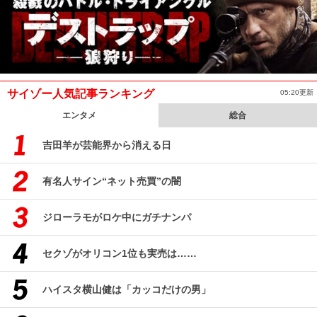
サイゾー人気記事ランキング
05:20更新
エンタメ
総合
吉田羊が芸能界から消える日
有名人サイン“ネット売買”の闇
ジローラモがロケ中にガチナンパ
セクゾがオリコン1位も実売は……
ハイスタ横山健は「カッコだけの男」