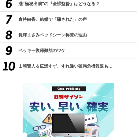
瀧“極秘出演”の『全裸監督』はどうなる？
倉持由香、結婚で「騙された」の声
長澤まさみベッドシーン称賛の理由
ベッキー復帰難航のワケ
山崎賢人＆広瀬すず、すれ違い破局危機報道も…