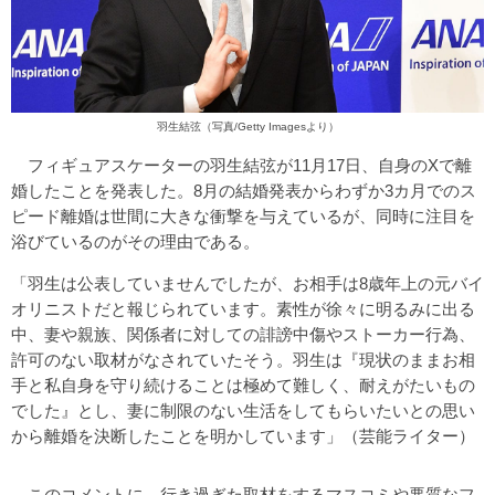
羽生結弦（写真/Getty Imagesより）
フィギュアスケーターの羽生結弦が11月17日、自身のXで離
婚したことを発表した。8月の結婚発表からわずか3カ月でのス
ピード離婚は世間に大きな衝撃を与えているが、同時に注目を
浴びているのがその理由である。
「羽生は公表していませんでしたが、お相手は8歳年上の元バイ
オリニストだと報じられています。素性が徐々に明るみに出る
中、妻や親族、関係者に対しての誹謗中傷やストーカー行為、
許可のない取材がなされていたそう。羽生は『現状のままお相
手と私自身を守り続けることは極めて難しく、耐えがたいもの
でした』とし、妻に制限のない生活をしてもらいたいとの思い
から離婚を決断したことを明かしています」（芸能ライター）
このコメントに、行き過ぎた取材をするマスコミや悪質なフ