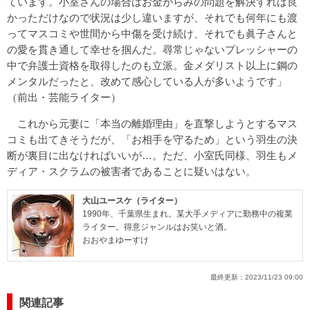
ています。小室さんの場合はお金がらみの問題を解決すれば良
かっただけなので状況は少し違いますが、それでも何年にも渡
ってマスコミや世間から中傷を受け続け、それでも眞子さんと
の愛を貫き通して幸せを掴んだ。尋常じゃないプレッシャーの
中で弁護士資格を取得したのも立派。金メダリスト以上に鋼の
メンタルだったと、改めて感心している人が多いようです」
（前出・芸能ライター）
これから元妻に「本当の離婚理由」を直撃しようとするマス
コミも出てきそうだが、「お相手を守るため」という羽生の決
断が裏目に出なければいいが…。ただ、小室氏同様、羽生もメ
ディア・スクラムの被害者であることに疑いはない。
大山ユースケ（ライター）
1990年、千葉県生まれ。某大手メディアに勤務中の複業
ライター。得意ジャンルはお笑いと酒。
おおやまゆーすけ
最終更新：
2023/11/23 09:00
関連記事