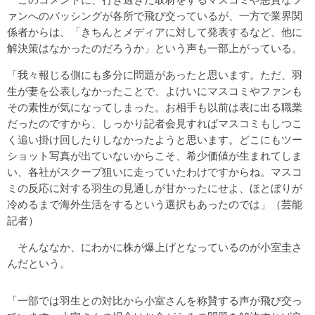
ァンへのバッシングが各所で飛び交っているが、一方で業界関
係者からは、「きちんとメディアに対して発表するなど、他に
解決策はなかったのだろうか」という声も一部上がっている。
「我々報じる側にも多分に問題があったと思います。ただ、羽
生が妻を公表しなかったことで、よけいにマスコミやファンも
その素性が気になってしまった。お相手も以前は表に出る職業
だったのですから、しっかり記者会見すればマスコミもしつこ
く追い掛け回したりしなかったようと思います。どこにもツー
ショット写真が出ていないからこそ、希少価値が生まれてしま
い、各社がスクープ狙いに走っていたわけですからね。マスコ
ミの反応に対する羽生の見通しが甘かったにせよ、ほとぼりが
冷めるまで海外生活をするという選択もあったのでは」（芸能
記者）
そんななか、にわかに株が爆上げとなっているのが小室圭さ
んだという。
「一部では羽生との対比から小室さんを称賛する声が飛び交っ