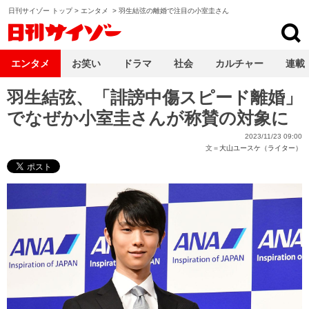
日刊サイゾー トップ
>
エンタメ
>
羽生結弦の離婚で注目の小室圭さん
日刊サイゾー
エンタメ
お笑い
ドラマ
社会
カルチャー
連載
羽生結弦、「誹謗中傷スピード離婚」
でなぜか小室圭さんが称賛の対象に
2023/11/23 09:00
文＝
大山ユースケ（ライター）