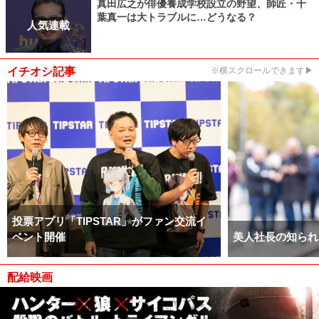
真田広之が俳優養成学校設立の野望、師匠・千
葉真一は大トラブルに…どうなる？
人気連載
イチオシ記事
※横スクロールできます▶
投票アプリ「TIPSTAR」がファン交流イ
ベント開催
美人社長の知られ
配給映画