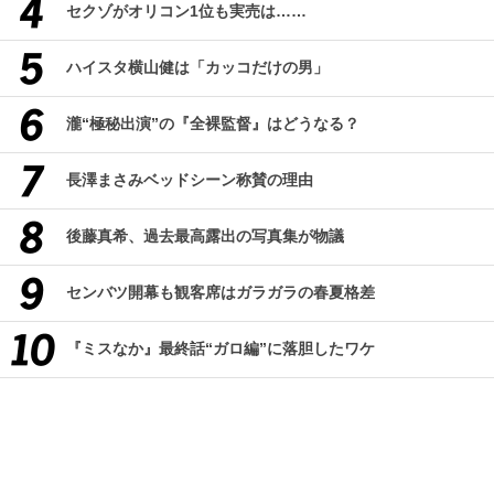
セクゾがオリコン1位も実売は……
ハイスタ横山健は「カッコだけの男」
瀧“極秘出演”の『全裸監督』はどうなる？
長澤まさみベッドシーン称賛の理由
後藤真希、過去最高露出の写真集が物議
センバツ開幕も観客席はガラガラの春夏格差
『ミスなか』最終話“ガロ編”に落胆したワケ