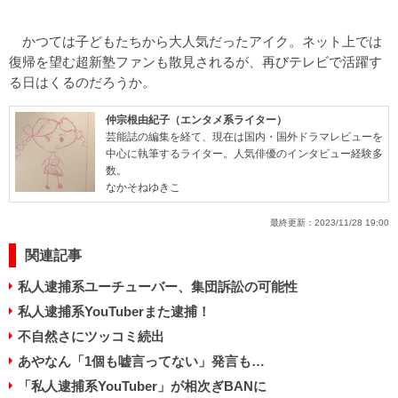
かつては子どもたちから大人気だったアイク。ネット上では
復帰を望む超新塾ファンも散見されるが、再びテレビで活躍す
る日はくるのだろうか。
仲宗根由紀子（エンタメ系ライター）
芸能誌の編集を経て、現在は国内・国外ドラマレビューを
中心に執筆するライター。人気俳優のインタビュー経験多
数。
なかそねゆきこ
最終更新：
2023/11/28 19:00
関連記事
私人逮捕系ユーチューバー、集団訴訟の可能性
私人逮捕系YouTuberまた逮捕！
不自然さにツッコミ続出
あやなん「1個も嘘言ってない」発言も…
「私人逮捕系YouTuber」が相次ぎBANに