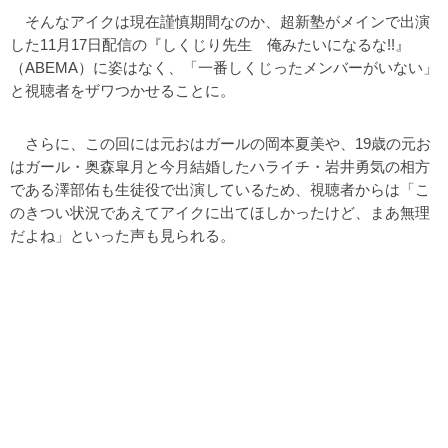
そんなアイクは現在謹慎期間なのか、超新塾がメインで出演
した11月17日配信の『しくじり先生 俺みたいになるな!!』
（ABEMA）に姿はなく、「一番しくじったメンバーがいない」
と視聴者をザワつかせることに。
さらに、この回には元おはガールの岡本夏美や、19歳の元お
はガール・奥森皐月と今月結婚したハライチ・岩井勇気の相方
である澤部佑も生徒役で出演しているため、視聴者からは「こ
のきつい状況であえてアイクに出てほしかったけど、まあ無理
だよね」といった声も見られる。