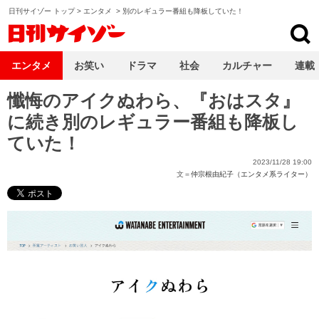
日刊サイゾー トップ
>
エンタメ
>
別のレギュラー番組も降板していた！
日刊サイゾー
エンタメ
お笑い
ドラマ
社会
カルチャー
連載
懺悔のアイクぬわら、『おはスタ』
に続き別のレギュラー番組も降板し
ていた！
2023/11/28 19:00
文＝
仲宗根由紀子（エンタメ系ライター）