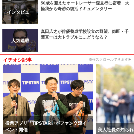
50歳を迎えたオートレーサー森且行に密着 大
怪我から奇跡の復活ドキュメンタリー
インタビュー
真田広之が俳優養成学校設立の野望、師匠・千
葉真一は大トラブルに…どうなる？
人気連載
イチオシ記事
※横スクロールできます▶
投票アプリ「TIPSTAR」がファン交流イ
ベント開催
美人社長の知られ