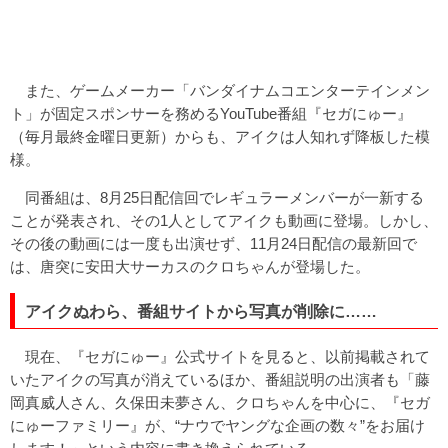
また、ゲームメーカー「バンダイナムコエンターテインメン
ト」が固定スポンサーを務めるYouTube番組『セガにゅー』
（毎月最終金曜日更新）からも、アイクは人知れず降板した模
様。
同番組は、8月25日配信回でレギュラーメンバーが一新する
ことが発表され、その1人としてアイクも動画に登場。しかし、
その後の動画には一度も出演せず、11月24日配信の最新回で
は、唐突に安田大サーカスのクロちゃんが登場した。
アイクぬわら、番組サイトから写真が削除に……
現在、『セガにゅー』公式サイトを見ると、以前掲載されて
いたアイクの写真が消えているほか、番組説明の出演者も「藤
岡真威人さん、久保田未夢さん、クロちゃんを中心に、『セガ
にゅーファミリー』が、“ナウでヤングな企画の数々”をお届け