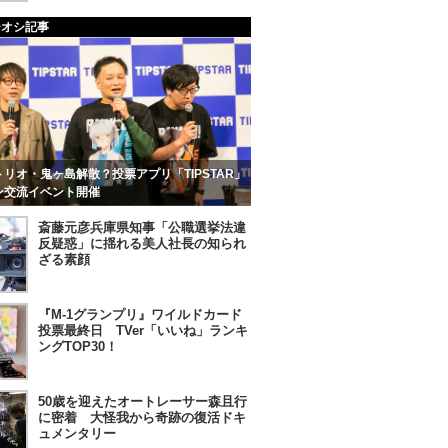
チオシ記事
リオ・鬼ヶ島解散？投票アプリ「TIPSTAR」
ン交流イベント開催
斎藤元彦兵庫県知事「公職選挙法違
反疑惑」に揺れる美人社長の知られ
ざる素顔
『M-1グランプリ』ワイルドカード
投票最終日 TVer「いいね」ランキ
ングTOP30！
50歳を迎えたオートレーサー森且行
に密着 大怪我から奇跡の復活ドキ
ュメンタリー