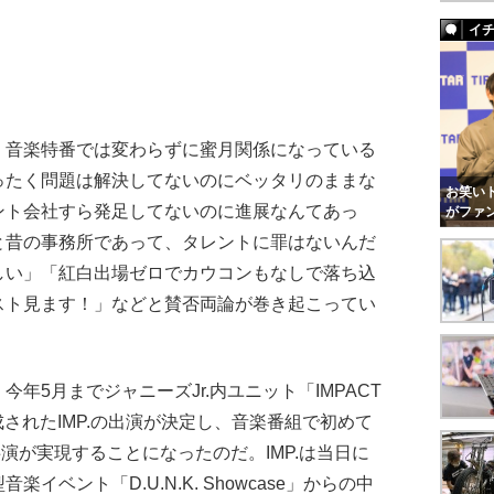
イ
音楽特番では変わらずに蜜月関係になっている
ったく問題は解決してないのにベッタリのままな
お笑いト
ント会社すら発足してないのに進展なんてあっ
がファ
と昔の事務所であって、タレントに罪はないんだ
しい」「紅白出場ゼロでカウコンもなしで落ち込
スト見ます！」などと賛否両論が巻き起こってい
5月までジャニーズJr.内ユニット「IMPACT
成されたIMP.の出演が決定し、音楽番組で初めて
演が実現することになったのだ。IMP.は当日に
ベント「D.U.N.K. Showcase」からの中