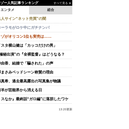
イゾー人気記事ランキング
すべて見る
エンタメ
総合
名人サイン“ネット売買”の闇
ローラモがロケ中にガチナンパ
クゾがオリコン1位も実売は……
イスタ横山健は「カッコだけの男」
“極秘出演”の『全裸監督』はどうなる？
持由香、結婚で「騙された」の声
澤まさみベッドシーン称賛の理由
藤真希、過去最高露出の写真集が物議
田羊が芸能界から消える日
ミスなか』最終話“ガロ編”に落胆したワケ
13:20更新