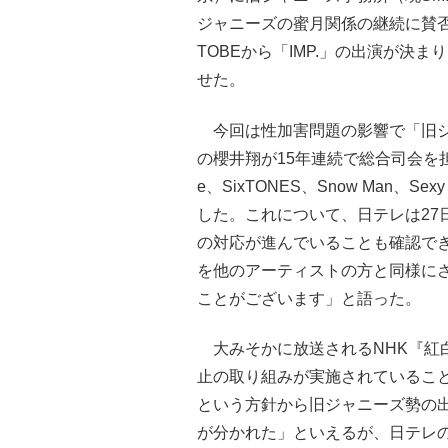
ジャニーズの蜜月関係の継続に賛
TOBEから「IMP.」の出演が決
せた。
今回は性加害問題の影響で「旧ジ
の櫻井翔が15年連続で総合司会を担当
e、SixTONES、Snow Man、
した。これについて、日テレは27日
の対応が進んでいることも確認で
を他のアーティストの方と同様に
ことがございます」と語った。
大みそかに放送されるNHK『紅
止の取り組みが実施されているこ
という方針から旧ジャニーズ勢の出
が分かれた」といえるが、日テレ