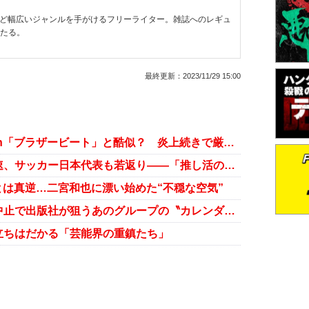
など幅広いジャンルを手がけるフリーライター。雑誌へのレギュ
わたる。
最終更新：
2023/11/29 15:00
北山宏光、デビュー曲がSnow Man「ブラザービート」と酷似？ 炎上続きで厳しい船出に
男子バレーはジャニーズ排除で加速、サッカー日本代表も若返り――「推し活の現場」となるプロスポーツ
立とは真逆…二宮和也に漂い始めた“不穏な空気”
旧ジャニーズ勢のカレンダー発売中止で出版社が狙うあのグループの〝カレンダー利権〟
立ちはだかる「芸能界の重鎮たち」