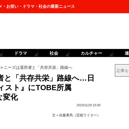
メ・お笑い・ドラマ・社会の最新ニュース
ドラマ
社会
カルチャー
連
ャニーズは退所者と「共存共栄」路線へ
者と「共存共栄」路線へ…日
スト』にTOBE所属
な変化
2023/11/29 15:00
文＝
佐藤勇馬（芸能ライター）