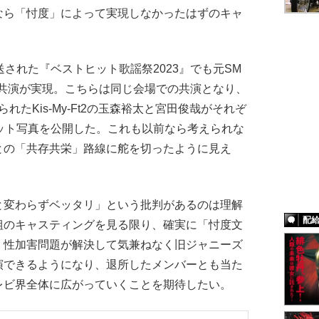
なら「忖度」によって実現しなかったはずのキャ
された『ベストヒット歌謡祭2023』でも元SM
の共演が実現。こちらは同じ会場での共演となり、
られたKis-My-Ft2の玉森裕太と宮田俊哉がそれぞ
ット写真を公開した。これも以前なら考えられな
との「共存共栄」路線に舵を切ったように見え
変わらずベッタリ」という批判があるのは理解
配
組のキャスティングを見る限り、確実に「忖度文
。性加害問題が解決して気兼ねなく旧ジャニーズ
演できるようになり、退所したメンバーとも当た
レビ界全体に広がっていくことを期待したい。