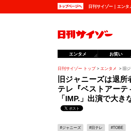
日刊サイゾー｜エンタ
エンタメ
お笑い
日刊サイゾー トップ
>
エンタメ
>
旧ジ
旧ジャニーズは退所
テレ『ベストアーティ
「IMP.」出演で大き
#ジャニーズ
#日テレ
#TOBE