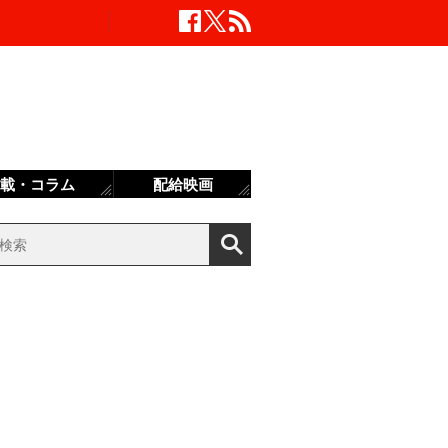
載・コラム
配給映画