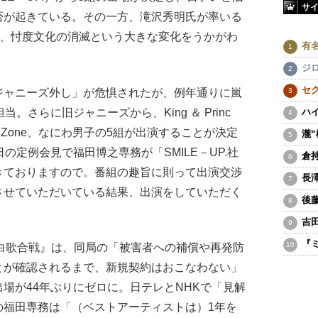
サ
否が起きている。その一方、滝沢秀明氏が率いる
まり、忖度文化の消滅という大きな変化をうかがわ
有
ジ
セ
ャニーズ外し」が危惧されたが、例年通りに嵐
。さらに旧ジャニーズから、King ＆ Princ
ハ
Sexy Zone、なにわ男子の5組が出演することが決定
瀧
の定例会見で福田博之専務が「SMILE－UP.社
倉
きておりますので。番組の趣旨に則って出演交渉
長
させていただいている結果、出演をしていただく
後
吉
『
白歌合戦』は、同局の「被害者への補償や再発防
とが確認されるまで、新規契約はおこなわない」
場が44年ぶりにゼロに。日テレとNHKで「見解
の福田専務は「（ベストアーティストは）1年を