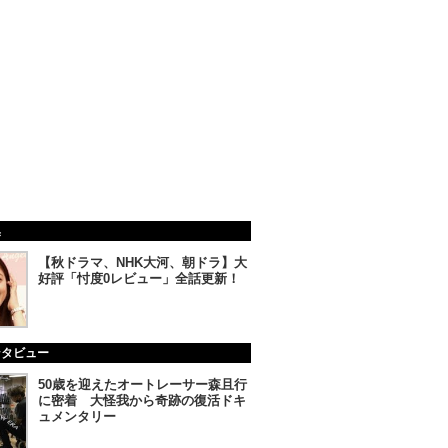
集
【秋ドラマ、NHK大河、朝ドラ】大
好評「忖度0レビュー」全話更新！
ンタビュー
50歳を迎えたオートレーサー森且行
に密着 大怪我から奇跡の復活ドキ
ュメンタリー