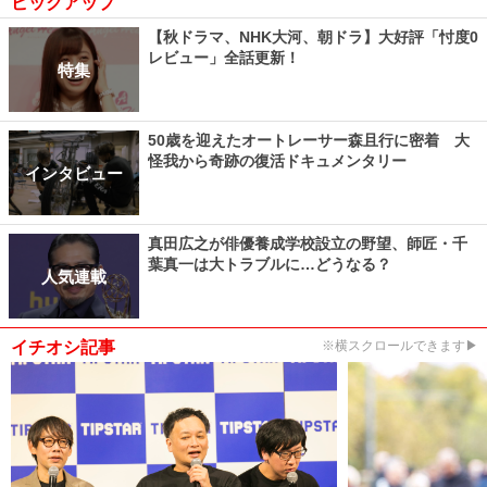
ピックアップ
【秋ドラマ、NHK大河、朝ドラ】大好評「忖度0
レビュー」全話更新！
特集
50歳を迎えたオートレーサー森且行に密着 大
怪我から奇跡の復活ドキュメンタリー
インタビュー
真田広之が俳優養成学校設立の野望、師匠・千
葉真一は大トラブルに…どうなる？
人気連載
イチオシ記事
※横スクロールできます▶