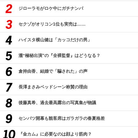
ジローラモがロケ中にガチナンパ
セクゾがオリコン1位も実売は……
ハイスタ横山健は「カッコだけの男」
瀧“極秘出演”の『全裸監督』はどうなる？
倉持由香、結婚で「騙された」の声
長澤まさみベッドシーン称賛の理由
後藤真希、過去最高露出の写真集が物議
センバツ開幕も観客席はガラガラの春夏格差
『金カム』に必要なのは顔より筋肉？