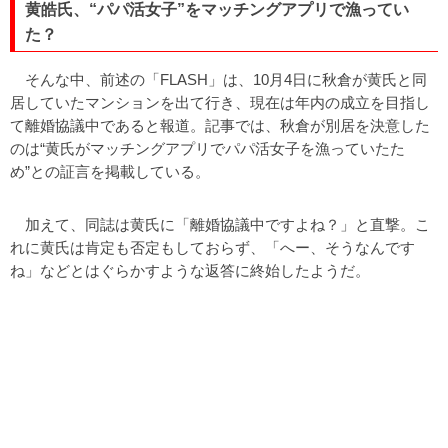
黄皓氏、“パパ活女子”をマッチングアプリで漁ってい
た？
そんな中、前述の「FLASH」は、10月4日に秋倉が黄氏と同
居していたマンションを出て行き、現在は年内の成立を目指し
て離婚協議中であると報道。記事では、秋倉が別居を決意した
のは“黄氏がマッチングアプリでパパ活女子を漁っていたた
め”との証言を掲載している。
加えて、同誌は黄氏に「離婚協議中ですよね？」と直撃。こ
れに黄氏は肯定も否定もしておらず、「へー、そうなんです
ね」などとはぐらかすような返答に終始したようだ。