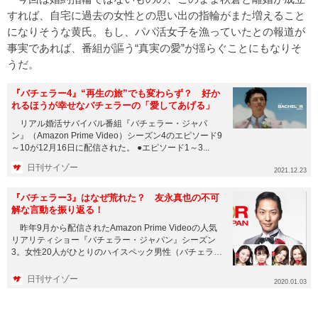
すれば、自宅に過去の女性との思い出の指輪がまた増えること
になりそうな黄氏。もし、パパ活女子を漁っていたとの報道が
事実であれば、番組が謳う“真実の愛”が揺らぐことにもなりそ
うだ。
『バチェラー4』“再生の旅”でも変わらず？ 好か
れるほうが幸せなバチェラーの「愛してあげる」
リアル婚活サバイバル番組『バチェラー・ジャパ
ン』（Amazon Prime Video）シーズン4のエピソード9
～10が12月16日に配信された。 ●エピソード1～3...
日刊サイゾー
2021.12.23
『バチェラー3』はなぜ荒れた？ 友永真也の不可
解な言動を振り返る！
昨年9月から配信されたAmazon Prime Videoの人気
リアリティショー『バチェラー・ジャパン』シーズン
3。女性20人がひとりのハイスペック男性（バチェラ
ー）...
日刊サイゾー
2020.01.03