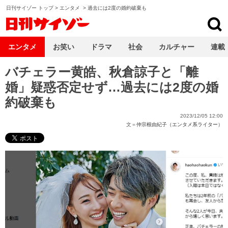
日刊サイゾー トップ
>
エンタメ
>
過去には2度の婚約破棄も
日刊サイゾー
エンタメ
お笑い
ドラマ
社会
カルチャー
連載
バチェラー黄皓、秋倉諒子と「離
婚」疑惑否定せず…過去には2度の婚
約破棄も
2023/12/05 12:00
文＝
仲宗根由紀子（エンタメ系ライター）