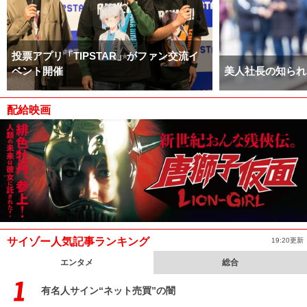
投票アプリ「TIPSTAR」がファン交流イ
ベント開催
美人社長の知られ
配給映画
サイゾー人気記事ランキング
19:20更新
エンタメ
総合
有名人サイン“ネット売買”の闇