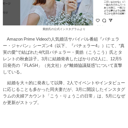
黄皓氏の公式インスタグラムより
Amazon Prime Videoの人気婚活サバイバル番組『バチェラ
ー・ジャパン』シーズン4（以下、『バチェラー4』）にて、“真
実の愛”で結ばれた4代目バチェラー・黄皓（こうこう）氏とタ
レントの秋倉諒子。3月に結婚発表したばかりの2人に、12月5
日発売の「FLASH」（光文社）が“離婚協議疑惑”について直撃
している。
結婚を大々的に発表して以降、2人でイベントやインタビュー
に応じることも多かった同夫妻だが、3月に開設したインスタグ
ラムの夫婦アカウント「こう・りょうこの日常」は、5月になぜ
か更新がストップ。