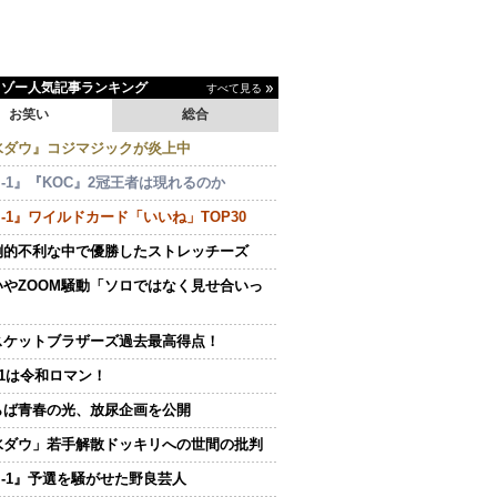
イゾー人気記事ランキング
すべて見る
お笑い
総合
水ダウ』コジマジックが炎上中
-1』『KOC』2冠王者は現れるのか
-1』ワイルドカード「いいね」TOP30
倒的不利な中で優勝したストレッチーズ
いやZOOM騒動「ソロではなく見せ合いっ
スケットブラザーズ過去最高得点！
.1は令和ロマン！
らば青春の光、放尿企画を公開
水ダウ」若手解散ドッキリへの世間の批判
M-1』予選を騒がせた野良芸人