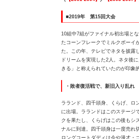
■2019年 第15回大会
10組中7組がファイナル初出場と
たコーンフレークでミルクボーイ
た。この年、テレビでネタを披露し
ドリームを実現した2人。ネタ後
きる」と称えられていたのが印象
・敗者復活戦で、新旧入り乱れ
ラランド、四千頭身、くらげ、ロ
に出場。ラランドはこのステージ
クを果たし、くらげはこの後もシ
ナルに到達。四千頭身は一度売れ
ロングコートダディは今や漫才・