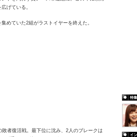
を広げている。
を集めていた2組がラストイヤーを終えた。
特
の敗者復活戦。最下位に沈み、2人のブレークは
イ