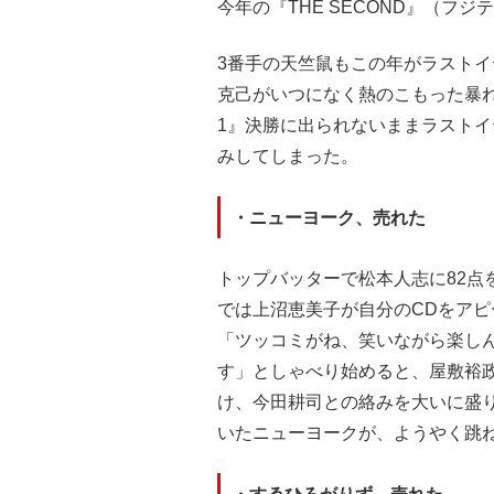
今年の『THE SECOND』（フ
3番手の天竺鼠もこの年がラストイ
克己がいつになく熱のこもった暴れ
1』決勝に出られないままラスト
みしてしまった。
・ニューヨーク、売れた
トップバッターで松本人志に82点
では上沼恵美子が自分のCDをア
「ツッコミがね、笑いながら楽し
す」としゃべり始めると、屋敷裕
け、今田耕司との絡みを大いに盛
いたニューヨークが、ようやく跳