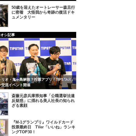
50歳を迎えたオートレーサー森且行
に密着 大怪我から奇跡の復活ドキ
ュメンタリー
チオシ記事
リオ・鬼ヶ島解散？投票アプリ「TIPSTAR」
ン交流イベント開催
斎藤元彦兵庫県知事「公職選挙法違
反疑惑」に揺れる美人社長の知られ
ざる素顔
『M-1グランプリ』ワイルドカード
投票最終日 TVer「いいね」ランキ
ングTOP30！