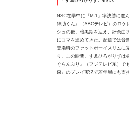
・すゑひろがりず、売れた
NSC在学中に『M-1』準決勝に
紳助くん』（ABCテレビ）のロケ
シュの後、暗黒期を迎え、紆余曲
にコマを進めてきた。配信では音
登場時のファットボーイスリムに
り、この瞬間、すゑひろがりずは会
ぐらんぷり』（フジテレビ系）でも
森』のプレイ実況で若年層にも支