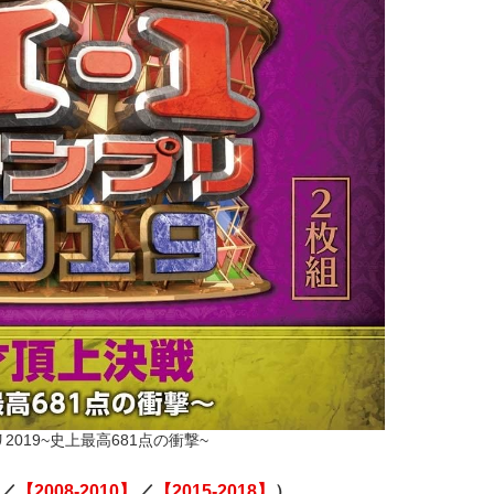
2019~史上最高681点の衝撃~
／
【2008-2010】
／
【2015-2018】
）