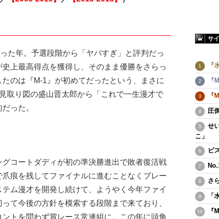
サ
なった年。予選段階から「ヤバすぎ」と評判だっ
『
が史上最高得点を獲得し、そのまま優勝をさらっ
たのは『M-1』が初めてだったという、まさに
『M
に見取り図の盛山晋太郎から「これで一生漫才で
『M
的だった。
圧
せ
こ」
ビ
ングコートダディが初の準決勝進出で敗者復活戦
No
で爪痕を残してファイナルに進むことなくブレー
さ
ステム漫才を開発し続けて、ようやく今年ファイ
「
切って今後の方針を模索する段階まで来ており、
『
コントを問わず賞レース常連組に。この年に頭角