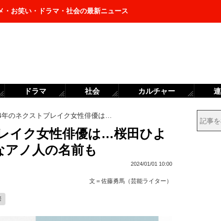
メ・お笑い・ドラマ・社会の最新ニュース
ドラマ
社会
カルチャー
連
24年のネクストブレイク女性俳優は…
ブレイク女性俳優は…桜田ひよ
なアノ人の名前も
2024/01/01 10:00
文＝
佐藤勇馬（芸能ライター）
華