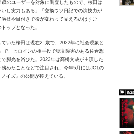
0～24歳のユーザーを対象に調査したもので、桜田は
いいし実力もある」「交換ウソ日記での演技力が
て演技や目付きで役が変わって見えるのはすご
のトップとなった。
いた桜田は現在21歳で、2022年に社会現象と
nt』で、ヒロインの相手役で聴覚障害のある佐倉想
で脚光を浴びた。2023年は高橋文哉が主演した
務めたことなどで注目され、今年5月にはJO1の
ーノイズ』の公開が控えている。
配