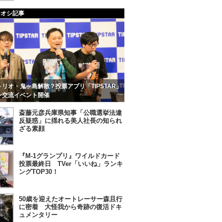
チオシ記事
リオ・鬼ヶ島解散？投票アプリ「TIPSTAR」
ン交流イベント開催
斎藤元彦兵庫県知事「公職選挙法違
反疑惑」に揺れる美人社長の知られ
ざる素顔
『M-1グランプリ』ワイルドカード
投票最終日 TVer「いいね」ランキ
ングTOP30！
50歳を迎えたオートレーサー森且行
に密着 大怪我から奇跡の復活ドキ
ュメンタリー