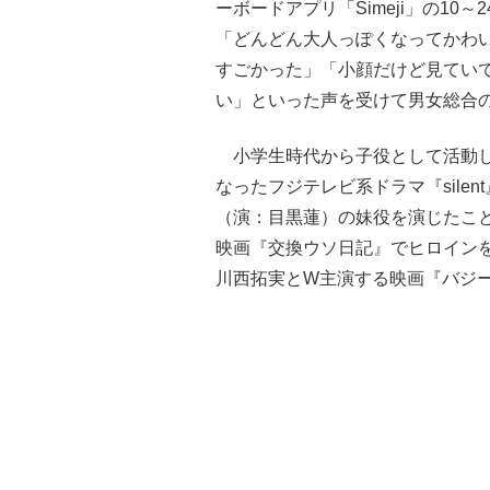
ーボードアプリ「Simeji」の1
「どんどん大人っぽくなってかわ
すごかった」「小顔だけど見てい
い」といった声を受けて男女総合
小学生時代から子役として活動して
なったフジテレビ系ドラマ『sile
（演：目黒蓮）の妹役を演じたこと
映画『交換ウソ日記』でヒロインを
川西拓実とW主演する映画『バジ