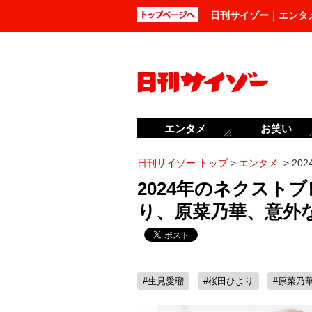
日刊サイゾー｜エンタ
エンタメ
お笑い
日刊サイゾー トップ
>
エンタメ
>
20
2024年のネクスト
り、原菜乃華、意外
#生見愛瑠
#桜田ひより
#原菜乃