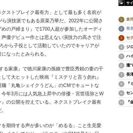
サ
クストブレイク最有力」として最も多く名前が
倉
がら演技派でもある原菜乃華だ。2022年に公開さ
有
めの戸締まり』で1700人超が参加したオーディ
、声優デビュー作とは思えない演技力の高さで注
セ
ころから子役として活動していたのでキャリアが
ジ
者になったとみられる。
ハ
瀧
うする家康』で徳川家康の孫娘で豊臣秀頼の妻の千
長
として大ヒットした映画『ミステリと言う勿れ』
『
製麺「丸亀シェイクうどん」のCMでキュートな
セ
、今年3月には人気急上昇中の俳優・宮世琉弥とW
ー』の公開を控えている。ネクストブレイク最有
『
だ。
を期待する声が多いのが「めるる」こと生見愛