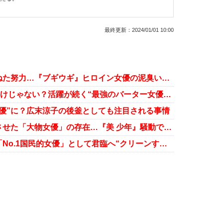
最終更新：
2024/01/01 10:00
趣里、偉大な両親の名を使わず重ねた努力…『ブギウギ』ヒロイン女優の泥臭い激動半生
『VIVANT』で一躍注目の飯沼愛だけじゃない？活躍が続く“最強のバーター女優”とは
優”に？広末涼子の後釜としても注目される事情
ジャニーズ性加害問題をタブー化させた「大物女優」の存在…『美 少年』騒動で再注目
川口春奈、綾瀬はるかの座を奪い「No.1国民的女優」として君臨へ“クリーンすぎない”イメージのメリット