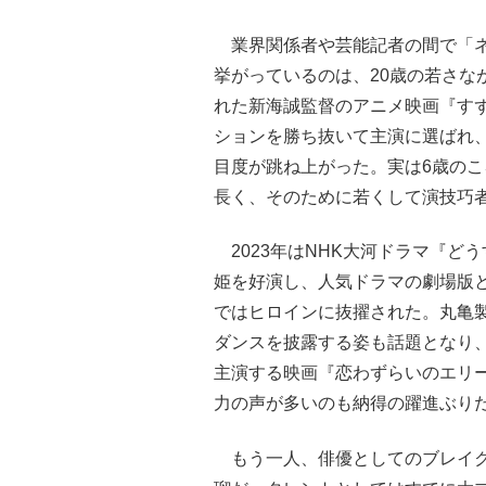
業界関係者や芸能記者の間で「ネ
挙がっているのは、20歳の若さな
れた新海誠監督のアニメ映画『すず
ションを勝ち抜いて主演に選ばれ
目度が跳ね上がった。実は6歳の
長く、そのために若くして演技巧
2023年はNHK大河ドラマ『ど
姫を好演し、人気ドラマの劇場版
ではヒロインに抜擢された。丸亀
ダンスを披露する姿も話題となり
主演する映画『恋わずらいのエリ
力の声が多いのも納得の躍進ぶり
もう一人、俳優としてのブレイク