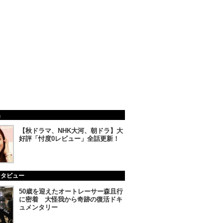
集
【秋ドラマ、NHK大河、朝ドラ】大
好評「忖度0レビュー」全話更新！
ンタビュー
50歳を迎えたオートレーサー森且行
に密着 大怪我から奇跡の復活ドキ
ュメンタリー