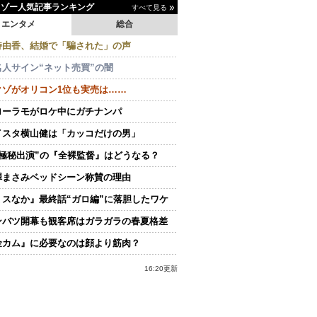
イゾー人気記事ランキング
すべて見る
エンタメ
総合
持由香、結婚で「騙された」の声
名人サイン“ネット売買”の闇
クゾがオリコン1位も実売は……
ローラモがロケ中にガチナンパ
イスタ横山健は「カッコだけの男」
“極秘出演”の『全裸監督』はどうなる？
澤まさみベッドシーン称賛の理由
ミスなか』最終話“ガロ編”に落胆したワケ
ンバツ開幕も観客席はガラガラの春夏格差
金カム』に必要なのは顔より筋肉？
16:20更新