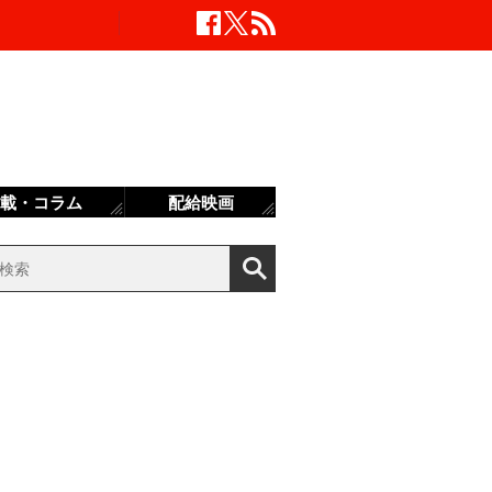
載・コラム
配給映画