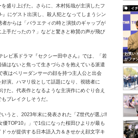
ーを盛り上げた。さらに、木村拓哉が主演したフ
イ
0-』にゲスト出演し、殺人犯となってしまうシン
聴者からは「バラエティの時と演技のギャップが
に上手だったの？」などと驚きと称賛の声が飛び
お笑いト
本テレビ系ドラマ『セクシー田中さん』では、「若
がファ
価値はないと焦って生きづらさを抱えている派遣
Lで夜はベリーダンサーの顔を持つ主人公と出会
を好演。ハマリ役として話題になり、視聴者に
づけた。代表作となるような主演作にめぐり合え
でもブレイクしそうだ。
うと、2023年末に発表された「Z世代が選ぶ!!
女優TOP10』」で1位になった桜田ひよりが最も
イドゥが提供する日本語入力＆きせかえ顔文字キ