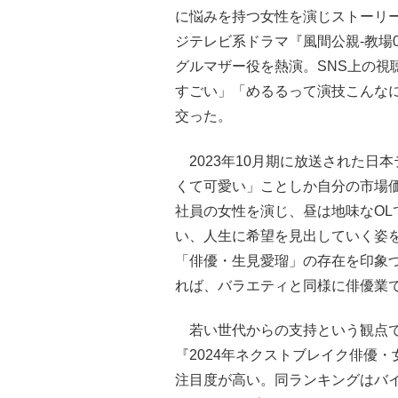
に悩みを持つ女性を演じストーリ
ジテレビ系ドラマ『風間公親-教場
グルマザー役を熱演。SNS上の視
すごい」「めるるって演技こんな
交った。
2023年10月期に放送された日
くて可愛い」ことしか自分の市場
社員の女性を演じ、昼は地味なO
い、人生に希望を見出していく姿
「俳優・生見愛瑠」の存在を印象
れば、バラエティと同様に俳優業
若い世代からの支持という観点でい
『2024年ネクストブレイク俳優・
注目度が高い。同ランキングはバ