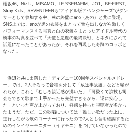
櫻坂46、NiziU、MISAMO、LE SSERAFIM、JO1、BE:FIRST、
Stray Kids、SEVENTEENら“アイドル版アベンジャーズ”がダン
サーとして参加する中、曲の終盤にano（あの）と共に登場。
SNS上では、anoが黒の衣装をまとって舌を出しながら激しく
パフォーマンスする写真と白の衣装をまとったアイドル時代の
橋本の写真を並べて「天使と悪魔の最終決戦」とネタにされて
話題になったことがあったが、それを再現した奇跡のコラボと
なった。
浜辺と共に出演した「ディズニー100周年スペシャルメドレ
ー」では、2人そろって音程を外して「放送事故級」などと騒が
れたが、これも「むしろ親近感が沸いた」「可愛くて演技も司
会もできて歌まで上手かったら完璧すぎるから、逆に安心し
た」といった声が上がっており、好感を持った視聴者が多かっ
たようだ。ただ、この歌唱については「難しい歌だった上に、
進行しながら歌のコーナーに行ったので2人とも音を確認するた
めのインイヤーモニター（イヤモニ）をつけていなかったので