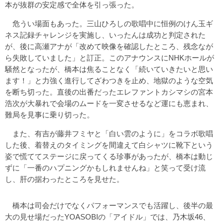
本が抜群の安定感で全体を引っ張った。
危うい場面もあった。三山ひろしの歌唱中に恒例のけん玉ギ
ネス記録チャレンジを実施し、いったんは成功と判定された
が、後に高瀬アナが「改めて映像を確認したところ、残念なが
ら失敗していました」と訂正。このアナウンスにNHKホールが
騒然となったが、橋本は焦ることなく「続いていきたいと思い
ます！」と力強く進行してざわつきを止め、地獄のような空気
を断ち切った。直後の出番だったエレファントカシマシの宮本
浩次が大暴れで会場のムードを一変させるなど運にも恵まれ、
難局を見事に乗り切った。
また、有吉が藤井フミヤと「白い雲のように」をコラボ歌唱
した後、着替えのタイミングを間違えて白シャツに靴下という
姿で慌ててステージに戻ってくる珍事があったが、橋本は動じ
ずに「一番のハプニングかもしれませんね」と笑って受け流
し、肝の据わったところを見せた。
橋本は司会だけでなくパフォーマンスでも活躍し、後半の最
大の見せ場だったYOASOBIの「アイドル」では、乃木坂46、