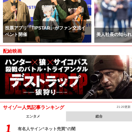
投票アプリ「TIPSTAR」がファン交流イ
ベント開催
美人社長の知られ
配給映画
サイゾー人気記事ランキング
21:20更新
エンタメ
総合
有名人サイン“ネット売買”の闇