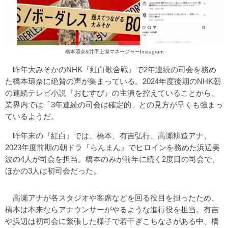
橋本環奈&井手上漠マネージャーInstagram
昨年大みそかのNHK『紅白歌合戦』で2年連続の司会を務め
た橋本環奈に絶賛の声が集まっている。2024年度後期のNHK朝
の連続テレビ小説『おむすび』の主演を控えていることから、
業界内では「3年連続の司会は確定的」との見方が早くも強まっ
ているようだ。
昨年末の『紅白』では、橋本、有吉弘行、高瀬耕造アナ、
2023年度前期の朝ドラ『らんまん』でヒロインを務めた浜辺美
波の4人が司会を担当。橋本のみが前年に続く2度目の司会で、
ほかの3人は初司会だった。
高瀬アナが各スタジオや客席などを回る役目を担ったため、
橋本は本来ならアナウンサーがやるような進行役を担当。有吉
や浜辺は初司会に緊張した様子で若干ぎこちなさがある中、橋