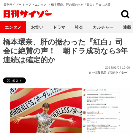
日刊サイゾー トップ
>
エンタメ
>
橋本環奈、肝の据わった『紅白』司会に絶賛
日刊サイゾー
エンタメ
お笑い
ドラマ
社会
カルチャー
連載
橋本環奈、肝の据わった『紅白』司
会に絶賛の声！ 朝ドラ成功なら3年
連続は確定的か
2024/01/04 15:00
文＝
佐藤勇馬（芸能ライター）