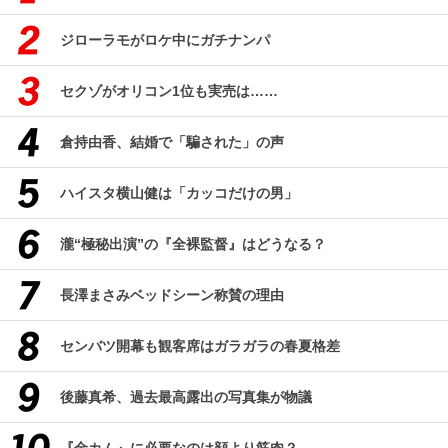
ジローラモがロケ中にガチナンパ
セクゾがオリコン1位も実売は……
倉持由香、結婚で「騙された」の声
ハイスタ横山健は「カッコだけの男」
瀧“極秘出演”の『全裸監督』はどうなる？
長澤まさみベッドシーン称賛の理由
センバツ開幕も観客席はガラガラの春夏格差
後藤真希、過去最高露出の写真集が物議
『金カム』に必要なのは顔より筋肉？