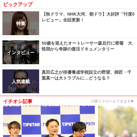
ピックアップ
【秋ドラマ、NHK大河、朝ドラ】大好評「忖度0
レビュー」全話更新！
特集
50歳を迎えたオートレーサー森且行に密着 大
怪我から奇跡の復活ドキュメンタリー
インタビュー
真田広之が俳優養成学校設立の野望、師匠・千
葉真一は大トラブルに…どうなる？
人気連載
イチオシ記事
※横スクロールできます▶