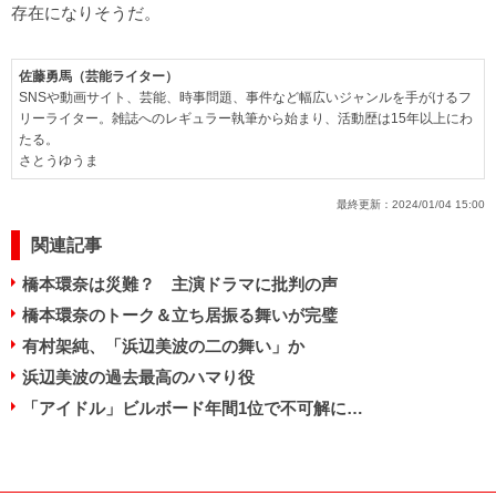
存在になりそうだ。
佐藤勇馬（芸能ライター）
SNSや動画サイト、芸能、時事問題、事件など幅広いジャンルを手がけるフ
リーライター。雑誌へのレギュラー執筆から始まり、活動歴は15年以上にわ
たる。
さとうゆうま
最終更新：
2024/01/04 15:00
関連記事
橋本環奈は災難？ 主演ドラマに批判の声
橋本環奈のトーク＆立ち居振る舞いが完璧
有村架純、「浜辺美波の二の舞い」か
浜辺美波の過去最高のハマり役
「アイドル」ビルボード年間1位で不可解に…