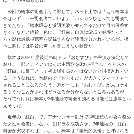
は」との指摘もある。
今回の橋本の司会ぶりに対して、ネット上では「もう橋本環
奈はレギュラー司会者でいいよ」「ハシカンひとりでも司会で
きてたな」「橋本環奈と浜辺美波が並んでるだけで目の保養す
ぎる」などと絶賛一色に。『紅白』自体はSNSで好評だった一
方で歴代最低視聴率を記録するなど評価が分かれているが、橋
本に関しては称賛の声しか聞こえない状況だ。
橋本は2024年度後期の朝ドラ『おむすび』の主演が決定して
おり、一部メディアではその主題歌をB’zが担当し、今年末の
『紅白』に目玉として初出場するのではないかと指摘されてい
る。そうなれば、番組内で『おむすび』が大きくフィーチャー
されることになるだろう。万が一にも『おむすび』が大コケす
るようなことがあればどうなるか分からないところもあるが、
そうでなければ橋本が3年連続で司会を務める可能性は濃厚とい
えそうだ。
近年の『紅白』で、アナウンサー以外で3年連続の司会を務め
た女性司会者はいない。朝ドラを成功させ、3年連続の『紅白』
司会が実現すれば、いよいよ橋本は「国民的女優」と呼ばれる