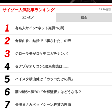
サイゾー人気記事ランキング
03:20更新
エンタメ
総合
有名人サイン“ネット売買”の闇
倉持由香、結婚で「騙された」の声
ジローラモがロケ中にガチナンパ
セクゾがオリコン1位も実売は……
ハイスタ横山健は「カッコだけの男」
瀧“極秘出演”の『全裸監督』はどうなる？
長澤まさみベッドシーン称賛の理由