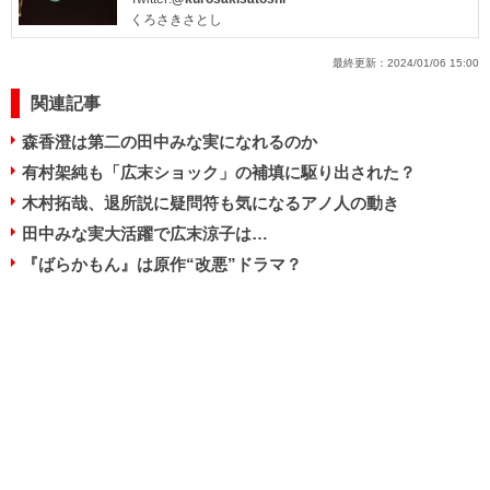
くろさきさとし
最終更新：
2024/01/06 15:00
関連記事
森香澄は第二の田中みな実になれるのか
有村架純も「広末ショック」の補填に駆り出された？
木村拓哉、退所説に疑問符も気になるアノ人の動き
田中みな実大活躍で広末涼子は…
『ばらかもん』は原作“改悪”ドラマ？