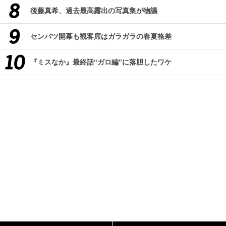
後藤真希、過去最高露出の写真集が物議
センバツ開幕も観客席はガラガラの春夏格差
『ミスなか』最終話“ガロ編”に落胆したワケ