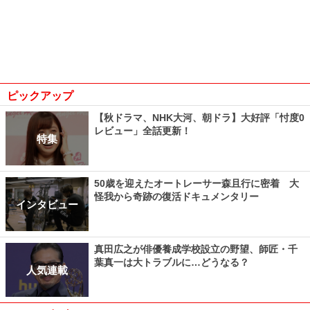
ピックアップ
【秋ドラマ、NHK大河、朝ドラ】大好評「忖度0
レビュー」全話更新！
特集
50歳を迎えたオートレーサー森且行に密着 大
怪我から奇跡の復活ドキュメンタリー
インタビュー
真田広之が俳優養成学校設立の野望、師匠・千
葉真一は大トラブルに…どうなる？
人気連載