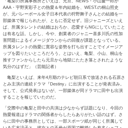
「亀梨の所属事務所といえば、元旦、NEWS・小山慶一郎が
AAA・宇野実彩子との熱愛＆年内結婚を、WEST.の桐山照史
が、元バレーボール女子日本代表の狩野舞子さんとの結婚を一
部媒体で報じられたが、ともに否定せず。旧ジャニーズといえ
ば、所属タレントの結婚はおろか、恋愛すらNGにしていたこと
は有名な話。しかし、今や、創業者のジャニー喜多川氏の性加
害問題によるイメージダウンからの回復が課題となっている。
所属タレントの熱愛に寛容な姿勢を打ち出すことでイメージア
ップを図りたいところだろう。とはいえ、亀梨、小山、桐山を
推すファンからしたら元旦から地獄にたたき落とされたような
気分のはずだ」（芸能記者）
亀梨といえば、来年4月期のテレビ朝日系で放送される石原さ
とみ主演の連続ドラマ『Destiny』に出演することが発表済み。
そして、公式発表はないが、一部媒体が同ドラマに田中も出演
することを報じていたのだ。
「交際中の亀梨と田中の共演は少なからず話題になり、今回の
熱愛報道はドラマの関係者からしたらありがたい話のはず。さ
らに田中の事務所としては、一部スポーツ紙が同じく所属して
いる広末涼子と、彼女との不倫が原因で離婚した有名シェフ・