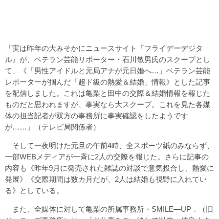
「実は昨年の大みそかにニュースサイト『フライデーデジタ
ル』が、ベテラン芸能リポーター・石川敏男氏のスクープとし
て、《「男性アイドルと元局アナが元日婚へ…」ベテラン芸能
レポーターが掴んだ「超ド級の熱愛＆結婚」情報》とした記事
を配信しました。これは亀梨と田中の交際＆結婚情報を報じた
ものだと思われますが、事実なら大スクープ。これを見た各媒
体の担当記者が双方の事務所に事実確認をしたようです
が……」（テレビ局関係者）
そして一夜明けた元旦の午前4時、全スポーツ紙のみならず、
一部WEBメディアが一斉に2人の交際を報じた。さらに記事の
内容も《昨年9月に発売された雑誌の対談で意気投合し、熱愛に
発展》《交際期間は数カ月だが、2人は結婚も視野に入れてい
る》としている。
また、全媒体に対して亀梨の所属事務所・SMILE―UP．（旧