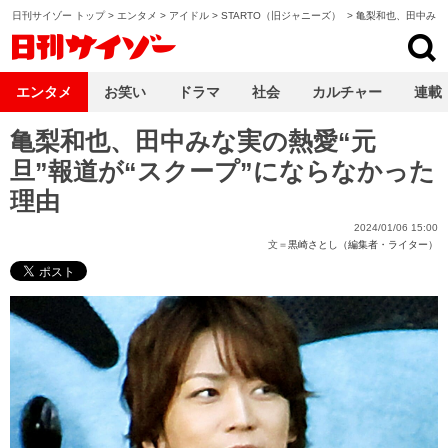
日刊サイゾー トップ
>
エンタメ
>
アイドル
>
STARTO（旧ジャニーズ）
>
亀梨和也、田中みな
日刊サイゾー
エンタメ
お笑い
ドラマ
社会
カルチャー
連載
亀梨和也、田中みな実の熱愛“元
旦”報道が“スクープ”にならなかった
理由
2024/01/06 15:00
文＝
黒崎さとし（編集者・ライター）