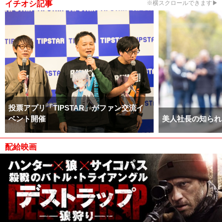
イチオシ記事
※横スクロールできます▶
投票アプリ「TIPSTAR」がファン交流イ
ベント開催
美人社長の知られ
配給映画