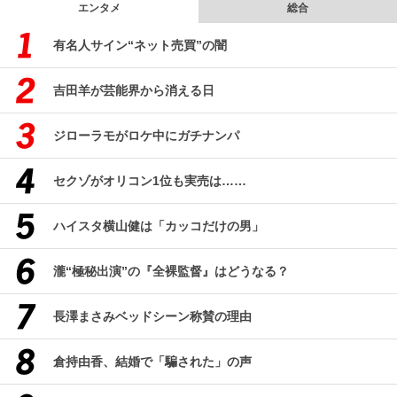
エンタメ
総合
有名人サイン“ネット売買”の闇
吉田羊が芸能界から消える日
ジローラモがロケ中にガチナンパ
セクゾがオリコン1位も実売は……
ハイスタ横山健は「カッコだけの男」
瀧“極秘出演”の『全裸監督』はどうなる？
長澤まさみベッドシーン称賛の理由
倉持由香、結婚で「騙された」の声