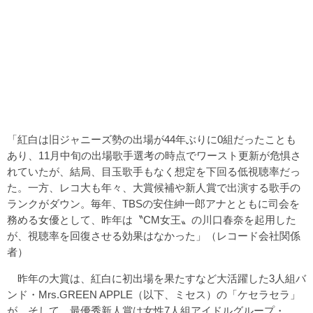
「紅白は旧ジャニーズ勢の出場が44年ぶりに0組だったことも
あり、11月中旬の出場歌手選考の時点でワースト更新が危惧さ
れていたが、結局、目玉歌手もなく想定を下回る低視聴率だっ
た。一方、レコ大も年々、大賞候補や新人賞で出演する歌手の
ランクがダウン。毎年、TBSの安住紳一郎アナとともに司会を
務める女優として、昨年は〝CM女王〟の川口春奈を起用した
が、視聴率を回復させる効果はなかった」（レコード会社関係
者）
昨年の大賞は、紅白に初出場を果たすなど大活躍した3人組バ
ンド・Mrs.GREEN APPLE（以下、ミセス）の「ケセラセラ」
が、そして、最優秀新人賞は女性7人組アイドルグループ・