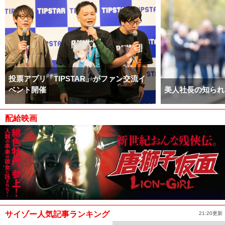
投票アプリ「TIPSTAR」がファン交流イ
ベント開催
美人社長の知られ
配給映画
サイゾー人気記事ランキング
21:20更新