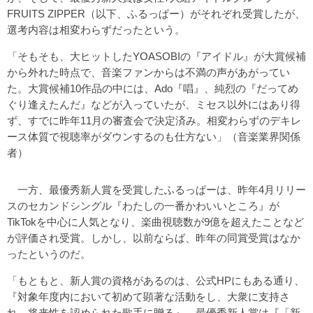
FRUITS ZIPPER（以下、ふるっぱー）がそれぞれ受賞したが、
選考内容は相変わらずだったという。
「そもそも、大ヒットしたYOASOBIの『アイドル』が大賞候補
から外れた時点で、音楽ファンからは不満の声があがってい
た。大賞候補10作品の中には、Ado『唱』、純烈の『だってめ
ぐり逢えたんだ』などが入っていたが、ミセス以外にはあり得
ず、すでに昨年11月の審査会で決定済み。相変わらずのデキレ
ース体質で視聴率がダウンするのも仕方ない」（音楽業界関係
者）
一方、最優秀新人賞を受賞したふるっぱーは、昨年4月リリー
スのセカンドシングル『わたしの一番かわいいところ』が
TikTokを中心に人気となり、楽曲視聴数が9億を超えたことなど
が評価され受賞。しかし、以前ならば、昨年の同賞受賞はなか
ったというのだ。
「もともと、新人賞の資格があるのは、公式HPにもある通り、
『対象年度内において初めて顕著な活動をし、大衆に支持さ
れ、将来性を認められた歌手に贈る』、最優秀新人賞は『「新