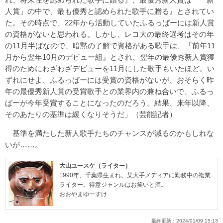
人賞」の中で、最も優秀と認められた歌手に贈る』とされてい
た。その時点で、22年から活動していたふるっぱーには新人賞
の資格がないと思われる。しかし、レコ大の最終選考はその年
の11月半ばなので、暗黙の了解で資格がある歌手は、『前年11
月から翌年10月のデビュー組』とされ、翌年の最優秀新人賞獲
得のためにわざわざデビューを11月にした歌手もいたほど。い
ずれにせよ、ふるっぱーには受賞の資格がないが、おそらく昨
年の最優秀新人賞の受賞歌手との業界内の兼ね合いで、ふるっ
ぱーが今年受賞することになったのだろう。結果、来年以降、
そのあたりの基準は緩くなりそうだ」（芸能記者）
基準を満たした新人歌手たちのチャンスが減るのかもしれな
いが……。
大山ユースケ（ライター）
1990年、千葉県生まれ。某大手メディアに勤務中の複業
ライター。得意ジャンルはお笑いと酒。
おおやまゆーすけ
最終更新：
2024/01/09 15:13