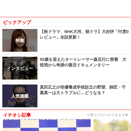
ピックアップ
【秋ドラマ、NHK大河、朝ドラ】大好評「忖度0
レビュー」全話更新！
特集
50歳を迎えたオートレーサー森且行に密着 大
怪我から奇跡の復活ドキュメンタリー
インタビュー
真田広之が俳優養成学校設立の野望、師匠・千
葉真一は大トラブルに…どうなる？
人気連載
イチオシ記事
※横スクロールできます▶