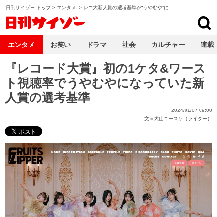
日刊サイゾー トップ
>
エンタメ
>
レコ大新人賞の選考基準が“うやむや”に
日刊サイゾー
エンタメ
お笑い
ドラマ
社会
カルチャー
連載
『レコード大賞』初の1ケタ&ワース
ト視聴率でうやむやになっていた新
人賞の選考基準
2024/01/07 09:00
文＝
大山ユースケ（ライター）