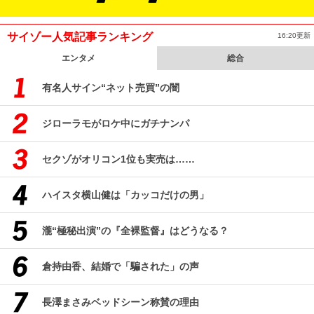
サイゾー人気記事ランキング
16:20更新
エンタメ
総合
有名人サイン“ネット売買”の闇
ジローラモがロケ中にガチナンパ
セクゾがオリコン1位も実売は……
ハイスタ横山健は「カッコだけの男」
瀧“極秘出演”の『全裸監督』はどうなる？
倉持由香、結婚で「騙された」の声
長澤まさみベッドシーン称賛の理由