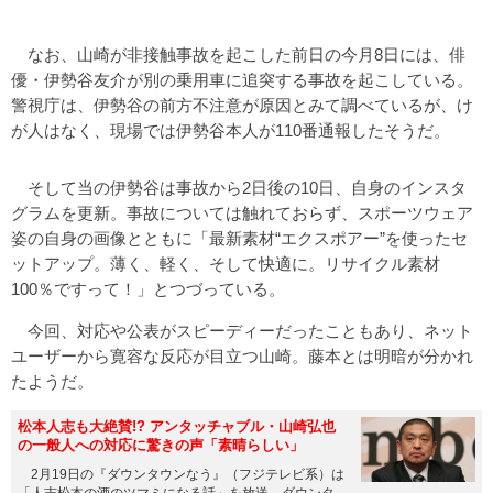
なお、山崎が非接触事故を起こした前日の今月8日には、俳
優・伊勢谷友介が別の乗用車に追突する事故を起こしている。
警視庁は、伊勢谷の前方不注意が原因とみて調べているが、け
が人はなく、現場では伊勢谷本人が110番通報したそうだ。
そして当の伊勢谷は事故から2日後の10日、自身のインスタ
グラムを更新。事故については触れておらず、スポーツウェア
姿の自身の画像とともに「最新素材“エクスポアー”を使ったセ
ットアップ。薄く、軽く、そして快適に。リサイクル素材
100％ですって！」とつづっている。
今回、対応や公表がスピーディーだったこともあり、ネット
ユーザーから寛容な反応が目立つ山崎。藤本とは明暗が分かれ
たようだ。
松本人志も大絶賛!? アンタッチャブル・山崎弘也
の一般人への対応に驚きの声「素晴らしい」
2月19日の『ダウンタウンなう』（フジテレビ系）は
「人志松本の酒のツマミになる話」を放送。ダウンタ