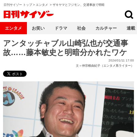
日刊サイゾー トップ
>
エンタメ
>
ザキヤマとフジモン、交通事故で明暗
日刊サイゾー
エンタメ
お笑い
ドラマ
社会
カルチャー
連載
アンタッチャブル山崎弘也が交通事
故……藤本敏史と明暗分かれたワケ
2024/01/11 17:00
文＝
仲宗根由紀子（エンタメ系ライター）