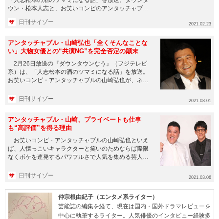
ウン・松本人志と、お笑いコンビのアンタッチャブ
ル・山崎弘也、柴田英嗣...
日刊サイゾー
2021.02.23
アンタッチャブル・山崎弘也「全くそんなことな
い」大物女優との“共演NG”を完全否定の顛末
2月26日放送の『ダウンタウンなう』（フジテレビ
系）は、「人志松本の酒のツマミになる話」を放送。
お笑いコンビ・アンタッチャブルの山崎弘也が、ネッ
ト記事のあるデマに迷惑...
日刊サイゾー
2021.03.01
アンタッチャブル・山崎、プライベートも仕事
も“高評価”を得る理由
お笑いコンビ・アンタッチャブルの山崎弘也といえ
ば、人懐っこいキャラクターと笑いのためならば際限
なくボケを連発するパワフルさで人気を集める芸人と
して業界では重用されてい...
日刊サイゾー
2021.03.06
仲宗根由紀子（エンタメ系ライター）
芸能誌の編集を経て、現在は国内・国外ドラマレビューを
中心に執筆するライター。人気俳優のインタビュー経験多