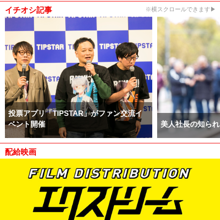
イチオシ記事
※横スクロールできます▶
投票アプリ「TIPSTAR」がファン交流イ
ベント開催
美人社長の知られ
配給映画