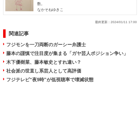
数。
なかそねゆきこ
最終更新：
2024/01/11 17:00
関連記事
フジモンを一刀両断のガーシー弁護士
藤本の謹慎で注目度が集まる「ガヤ芸人ポジション争い」
木下優樹菜、藤本敏史とすれ違い？
社会派の世直し系芸人として高評価
フジテレビ“夜9時”が低視聴率で壊滅状態