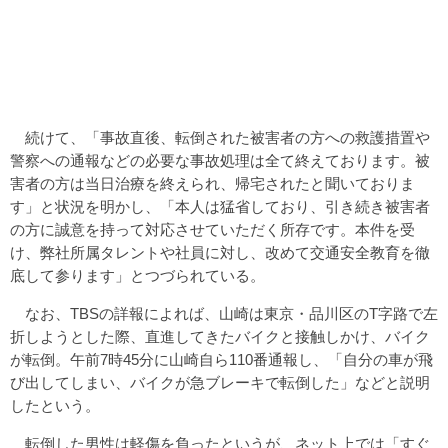
続けて、「事故直後、転倒された被害者の方への救護措置や
警察への通報などの必要な事故処理は全て終えております。被
害者の方は当日治療を終えられ、帰宅されたと聞いておりま
す」と状況を明かし、「本人は猛省しており、引き続き被害者
の方に誠意を持って対応させていただく所存です。本件を受
け、弊社所属タレントや社員に対し、改めて交通安全教育を徹
底して参ります」とつづられている。
なお、TBSの詳報によれば、山崎は東京・品川区のT字路で左
折しようとした際、直進してきたバイクと接触しかけ、バイク
が転倒。午前7時45分に山崎自ら110番通報し、「自分の車が飛
び出してしまい、バイクが急ブレーキで転倒した」などと説明
したという。
転倒した男性は軽傷を負ったというが、ネット上では「すぐ