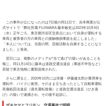
この事件が公になったのは7日後の同11日で、吉本興業が公
式サイトで「弊社所属 FUJIWARA 藤本敏史は2023年10月4日
（水）正午ごろ、東京都渋谷区交差点において自身が運転する
車両と被害者の方の車両との接触物損事故を起こしました」
「本人については、当面の間、芸能活動を自粛することになり
ました」と発表。
翌日には、複数のメディアが“当て逃げ”の疑いがあることを
報じ、同11月14日に藤本は道路交通法違反（事故不申告など）
容疑で東京地検に書類送検された。
さらに遡ると、2020年10月には俳優・伊藤健太郎が乗用車を
運転中、バイクに衝突。そのまま立ち去ったとして自動車運転
死傷処罰法違反（過失運転致傷）と道路交通法違反（ひき逃
げ）の疑いで逮捕され、その後不起訴に。
ザキヤマとフジモン、交通事故で明暗