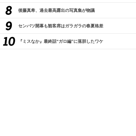
後藤真希、過去最高露出の写真集が物議
センバツ開幕も観客席はガラガラの春夏格差
『ミスなか』最終話“ガロ編”に落胆したワケ