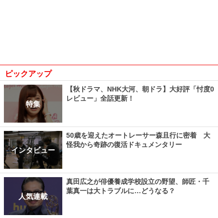
ピックアップ
【秋ドラマ、NHK大河、朝ドラ】大好評「忖度0
レビュー」全話更新！
特集
50歳を迎えたオートレーサー森且行に密着 大
怪我から奇跡の復活ドキュメンタリー
インタビュー
真田広之が俳優養成学校設立の野望、師匠・千
葉真一は大トラブルに…どうなる？
人気連載