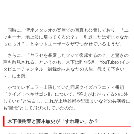
同時に、湾岸スタジオの楽屋での写真も公開しており、「ユ
ッキーナ、地上波に戻ってくるの？」「引退したはずじゃなか
ったっけ？」とネットユーザーをザワつかせているようだ。
さらに、「ヤラセを暴露したフジて復帰するの？」と驚きの
声も散見される。というのも、木下は昨年5月、YouTubeのイン
タビューチャンネル「街録ch～あなたの人生、教えて下さい
～」に出演。
かつてレギュラー出演していた同局クイズバラエティ番組
『クイズ！ヘキサゴンII』について、“答えがわかってるのに外
していた”と告白し、これが上地雄輔や里田まいなどの共演者に
も“疑念”として飛び火していたのだ。
木下優樹菜と藤本敏史が「すれ違い」か？