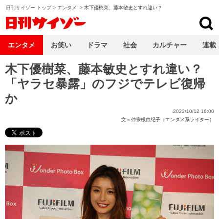
日刊サイゾー トップ
>
エンタメ
>
木下優樹菜、藤本敏史とすれ違い？
日刊サイゾー
エンタメ
お笑い
ドラマ
社会
カルチャー
連載
木下優樹菜、藤本敏史とすれ違い？
「ヤラセ暴露」のフジでテレビ復帰
か
2023/10/12 16:00
文＝
仲宗根由紀子（エンタメ系ライター）