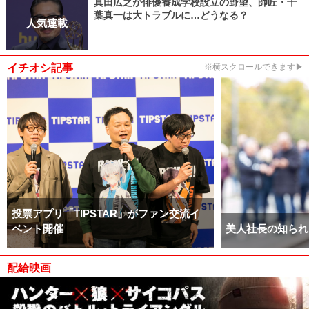
真田広之が俳優養成学校設立の野望、師匠・千
葉真一は大トラブルに…どうなる？
人気連載
イチオシ記事
※横スクロールできます▶
投票アプリ「TIPSTAR」がファン交流イ
ベント開催
美人社長の知られ
配給映画