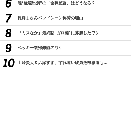
瀧“極秘出演”の『全裸監督』はどうなる？
長澤まさみベッドシーン称賛の理由
『ミスなか』最終話“ガロ編”に落胆したワケ
ベッキー復帰難航のワケ
山崎賢人＆広瀬すず、すれ違い破局危機報道も…