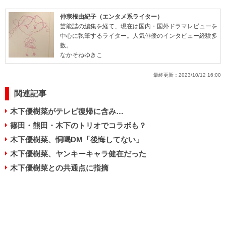
仲宗根由紀子（エンタメ系ライター）
芸能誌の編集を経て、現在は国内・国外ドラマレビューを
中心に執筆するライター。人気俳優のインタビュー経験多
数。
なかそねゆきこ
最終更新：
2023/10/12 16:00
関連記事
木下優樹菜がテレビ復帰に含み…
篠田・熊田・木下のトリオでコラボも？
木下優樹菜、恫喝DM「後悔してない」
木下優樹菜、ヤンキーキャラ健在だった
木下優樹菜との共通点に指摘