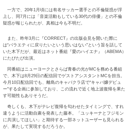
一方で、20年1月頃には有名サッカー選手との不倫疑惑が浮
上し、同7月には「音楽活動もしている30代の俳優」との不倫
疑惑が報じられたが、真相は今も不明だ。
また、昨年3月に『CORRECT』の出版会見を開いた際に
は“バラエティに戻りたいという思いはない”という旨を話して
いた木下だが、最近はネット番組『愛のハイエナ』（ABEMA）
にたびたび出演。
同番組はニューヨークとさらば青春の光がMCを務める番組
で、木下は8月29日の配信回でゲストアシスタントMCを担当。
今月10日配信回でも、離島のキャバクラ店で“キャバ嬢デビュ
ー”する企画に参加しており、この流れで近く地上波復帰を果た
す可能性もありそうだ。
奇しくも、木下がテレビ復帰を匂わせたタイミングで、すれ
違うように活動自粛を発表した藤本。「ユッキーナとフジモン
に共演してほしい」と期待する一部ネットユーザーも見られる
が、果たして実現するだろうか。