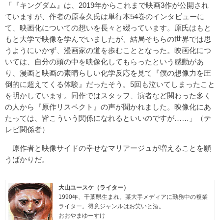
「『キングダム』は、2019年からこれまで映画3作が公開され
ていますが、作者の原泰久氏は単行本54巻のインタビューに
て、映画化についての想いを長々と綴っています。原氏はもと
もと大学で映像を学んでいましたが、結局そちらの世界では思
うようにいかず、漫画家の道を歩むこととなった。映画化につ
いては、自分の頭の中を映像化してもらったという感動があ
り、漫画と映画の素晴らしい化学反応を見て『僕の想像力を圧
倒的に超えてくる体験』だったそう。5回も泣いてしまったこと
を明かしています。同作ではスタッフ、演者など関わった多く
の人から『原作リスペクト』の声が聞かれました。映像化にあ
たっては、皆こういう関係になれるといいのですが……」（テ
レビ関係者）
原作者と映像サイドの幸せなマリアージュが増えることを願
うばかりだ。
大山ユースケ（ライター）
1990年、千葉県生まれ。某大手メディアに勤務中の複業
ライター。得意ジャンルはお笑いと酒。
おおやまゆーすけ