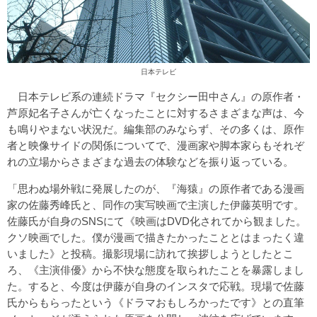
日本テレビ
日本テレビ系の連続ドラマ『セクシー田中さん』の原作者・
芦原妃名子さんが亡くなったことに対するさまざまな声は、今
も鳴りやまない状況だ。編集部のみならず、その多くは、原作
者と映像サイドの関係についてで、漫画家や脚本家らもそれぞ
れの立場からさまざまな過去の体験などを振り返っている。
「思わぬ場外戦に発展したのが、『海猿』の原作者である漫画
家の佐藤秀峰氏と、同作の実写映画で主演した伊藤英明です。
佐藤氏が自身のSNSにて《映画はDVD化されてから観ました。
クソ映画でした。僕が漫画で描きたかったこととはまったく違
いました》と投稿。撮影現場に訪れて挨拶しようとしたとこ
ろ、《主演俳優》から不快な態度を取られたことを暴露しまし
た。すると、今度は伊藤が自身のインスタで応戦。現場で佐藤
氏からもらったという《ドラマおもしろかったです》との直筆