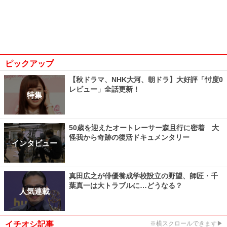
ピックアップ
【秋ドラマ、NHK大河、朝ドラ】大好評「忖度0
レビュー」全話更新！
特集
50歳を迎えたオートレーサー森且行に密着 大
怪我から奇跡の復活ドキュメンタリー
インタビュー
真田広之が俳優養成学校設立の野望、師匠・千
葉真一は大トラブルに…どうなる？
人気連載
イチオシ記事
※横スクロールできます▶