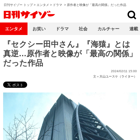
日刊サイゾー トップ
>
エンタメ
>
ドラマ
>
原作者と映像が「最高の関係」だった作品
日刊サイゾー
エンタメ
お笑い
ドラマ
社会
カルチャー
連載
『セクシー田中さん』『海猿』とは
真逆…原作者と映像が「最高の関係」
だった作品
2024/02/11 15:00
文＝
大山ユースケ（ライター）