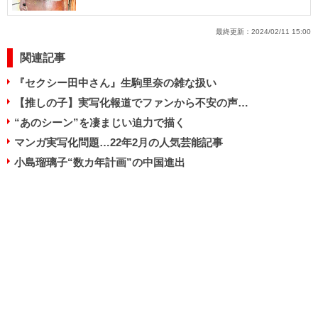
最終更新：
2024/02/11 15:00
関連記事
『セクシー田中さん』生駒里奈の雑な扱い
【推しの子】実写化報道でファンから不安の声…
“あのシーン”を凄まじい迫力で描く
マンガ実写化問題…22年2月の人気芸能記事
小島瑠璃子“数カ年計画”の中国進出