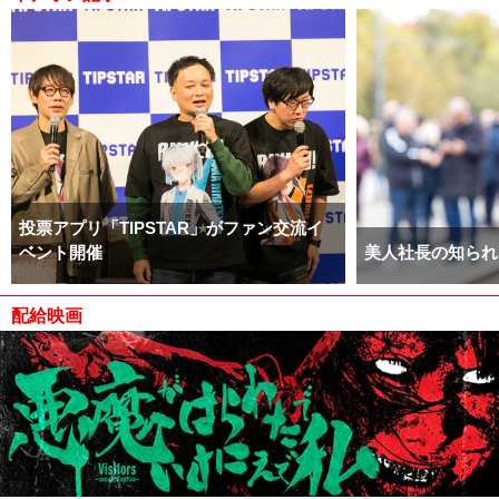
投票アプリ「TIPSTAR」がファン交流イ
ベント開催
美人社長の知られ
配給映画