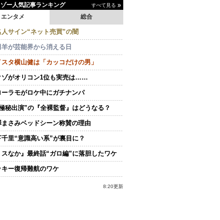
イゾー人気記事ランキング
すべて見る
エンタメ
総合
名人サイン“ネット売買”の闇
田羊が芸能界から消える日
イスタ横山健は「カッコだけの男」
クゾがオリコン1位も実売は……
ローラモがロケ中にガチナンパ
“極秘出演”の『全裸監督』はどうなる？
澤まさみベッドシーン称賛の理由
下千里“意識高い系”が裏目に？
ミスなか』最終話“ガロ編”に落胆したワケ
ッキー復帰難航のワケ
8:20更新