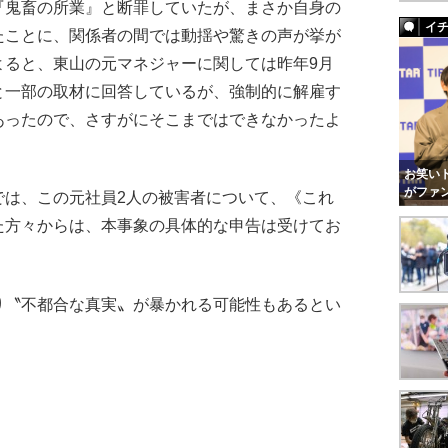
『鬼畜の所業』と断罪していたが、まさか自身の
イ
たことに、関係者の間では動揺や驚きの声が挙が
によると、東山の元マネジャーに関しては昨年9月
と一部の取材に回答しているが、強制的に解雇す
あったので、さすがにそこまではできなかったよ
お笑いト
がファ
では、この元社員2人の被害者について、《これ
た方々からは、本事象の具体的な申告は受けてお
。
〝不都合な真実〟が暴かれる可能性もあるとい