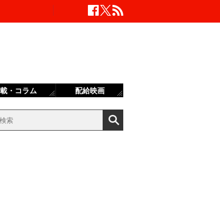
載・コラム
配給映画