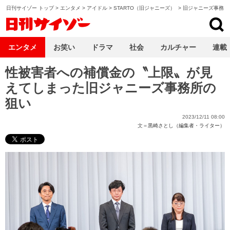
日刊サイゾー トップ
>
エンタメ
>
アイドル
>
STARTO（旧ジャニーズ）
>
旧ジャニーズ事務所
日刊サイゾー
エンタメ
お笑い
ドラマ
社会
カルチャー
連載
性被害者への補償金の〝上限〟が見
えてしまった旧ジャニーズ事務所の
狙い
2023/12/11 08:00
文＝
黒崎さとし（編集者・ライター）