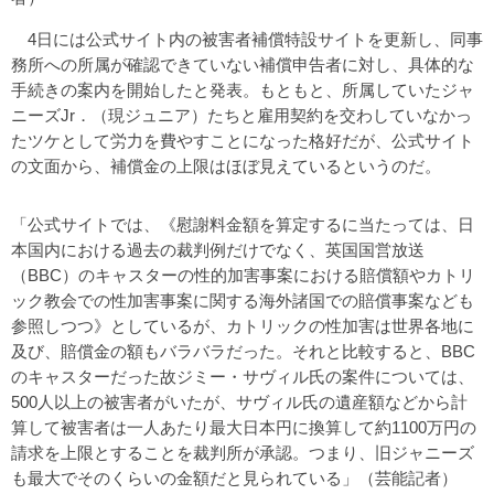
4日には公式サイト内の被害者補償特設サイトを更新し、同事
務所への所属が確認できていない補償申告者に対し、具体的な
手続きの案内を開始したと発表。もともと、所属していたジャ
ニーズJr．（現ジュニア）たちと雇用契約を交わしていなかっ
たツケとして労力を費やすことになった格好だが、公式サイト
の文面から、補償金の上限はほぼ見えているというのだ。
「公式サイトでは、《慰謝料金額を算定するに当たっては、日
本国内における過去の裁判例だけでなく、英国国営放送
（BBC）のキャスターの性的加害事案における賠償額やカトリ
ック教会での性加害事案に関する海外諸国での賠償事案なども
参照しつつ》としているが、カトリックの性加害は世界各地に
及び、賠償金の額もバラバラだった。それと比較すると、BBC
のキャスターだった故ジミー・サヴィル氏の案件については、
500人以上の被害者がいたが、サヴィル氏の遺産額などから計
算して被害者は一人あたり最大日本円に換算して約1100万円の
請求を上限とすることを裁判所が承認。つまり、旧ジャニーズ
も最大でそのくらいの金額だと見られている」（芸能記者）