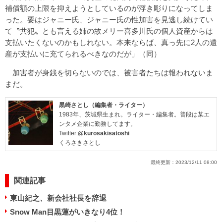
補償額の上限を抑えようとしているのが浮き彫りになってしま
った。要はジャニー氏、ジャニー氏の性加害を見逃し続けてい
て〝共犯〟とも言える姉の故メリー喜多川氏の個人資産からは
支払いたくないのかもしれない。本来ならば、真っ先に2人の遺
産が支払いに充てられるべきなのだが」（同）
加害者が身銭を切らないのでは、被害者たちは報われないま
まだ。
黒崎さとし（編集者・ライター）
1983年、茨城県生まれ。ライター・編集者。普段は某エ
ンタメ企業に勤務してます。
Twitter:
@kurosakisatoshi
くろさきさとし
最終更新：
2023/12/11 08:00
関連記事
東山紀之、新会社社長を辞退
Snow Man目黒蓮がいきなり4位！