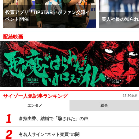
投票アプリ「TIPSTAR」がファン交流イ
ベント開催
美人社長の知られ
配給映画
サイゾー人気記事ランキング
17:20更新
エンタメ
総合
倉持由香、結婚で「騙された」の声
有名人サイン“ネット売買”の闇