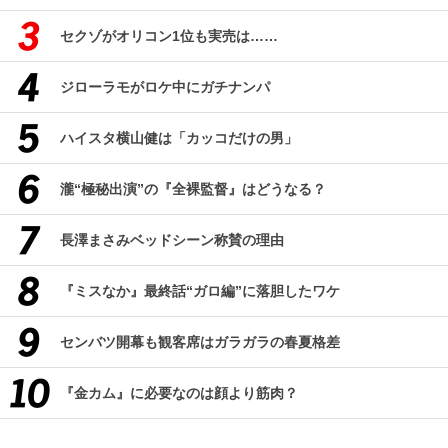
セクゾがオリコン1位も実売は……
ジローラモがロケ中にガチナンパ
ハイスタ横山健は「カッコだけの男」
瀧“極秘出演”の『全裸監督』はどうなる？
長澤まさみベッドシーン称賛の理由
『ミスなか』最終話“ガロ編”に落胆したワケ
センバツ開幕も観客席はガラガラの春夏格差
『金カム』に必要なのは顔より筋肉？