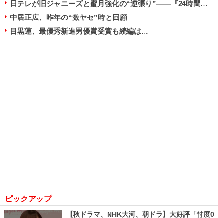
日テレが旧ジャニーズと蜜月強化の“逆張り”――『24時間テレビ』もキンプリ内定
中居正広、昨年の“激ヤセ”時と回顧
目黒蓮、最優秀新進男優賞受賞も続編は…
ピックアップ
【秋ドラマ、NHK大河、朝ドラ】大好評「忖度0