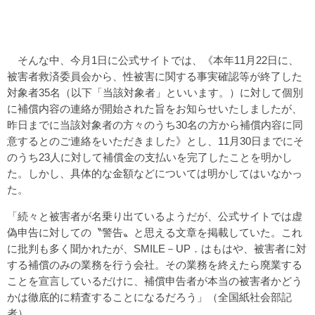
そんな中、今月1日に公式サイトでは、《本年11月22日に、
被害者救済委員会から、性被害に関する事実確認等が終了した
対象者35名（以下「当該対象者」といいます。）に対して個別
に補償内容の連絡が開始された旨をお知らせいたしましたが、
昨日までに当該対象者の方々のうち30名の方から補償内容に同
意するとのご連絡をいただきました》とし、11月30日までにそ
のうち23人に対して補償金の支払いを完了したことを明かし
た。しかし、具体的な金額などについては明かしてはいなかっ
た。
「続々と被害者が名乗り出ているようだが、公式サイトでは虚
偽申告に対しての〝警告〟と思える文章を掲載していた。これ
に批判も多く聞かれたが、SMILE－UP．はもはや、被害者に対
する補償のみの業務を行う会社。その業務を終えたら廃業する
ことを宣言しているだけに、補償申告者が本当の被害者かどう
かは徹底的に精査することになるだろう」（全国紙社会部記
者）