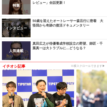
レビュー」全話更新！
特集
50歳を迎えたオートレーサー森且行に密着 大
怪我から奇跡の復活ドキュメンタリー
インタビュー
真田広之が俳優養成学校設立の野望、師匠・千
葉真一は大トラブルに…どうなる？
人気連載
イチオシ記事
※横スクロールできます▶