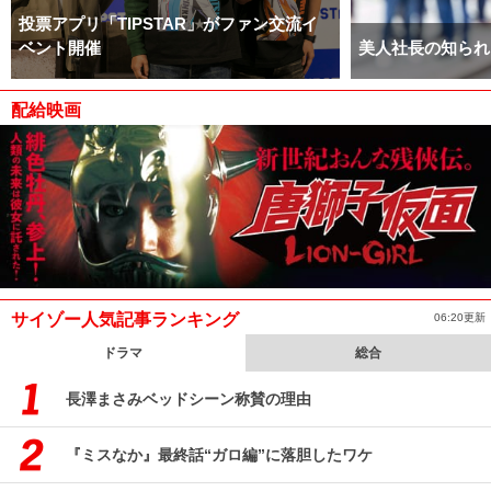
投票アプリ「TIPSTAR」がファン交流イ
ベント開催
美人社長の知られ
配給映画
サイゾー人気記事ランキング
06:20更新
ドラマ
総合
長澤まさみベッドシーン称賛の理由
『ミスなか』最終話“ガロ編”に落胆したワケ