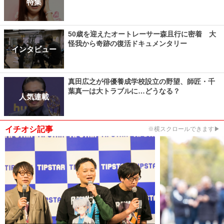
特集
50歳を迎えたオートレーサー森且行に密着 大
怪我から奇跡の復活ドキュメンタリー
インタビュー
真田広之が俳優養成学校設立の野望、師匠・千
葉真一は大トラブルに…どうなる？
人気連載
イチオシ記事
※横スクロールできます▶