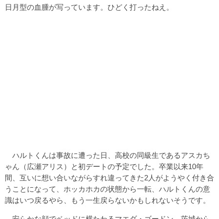
日月型の血腫が写っています。ひどく打ったねえ。
ハルトくんは事故に遭った日、高校の同級生であるアスカち
ゃん（広瀬アリス）と初デートの予定でした。卒業以来10年
間、互いに想い合いながらすれ違ってきた2人がようやく付き合
うことになって、ホッカホカの状態から一転、ハルトくんの意
識はいつ戻るやら、もう一生戻らないかもしれないそうです。
安らかな顔でベッドに横たわるマエダ・ゴードン。茨城から