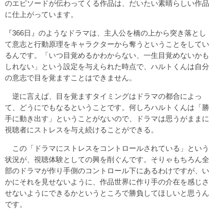
のエピソードが伝わってくる作品は、だいたい素晴らしい作品
に仕上がっています。
『366日』のようなドラマは、主人公を橋の上から突き落とし
て意志と行動原理をキャラクターから奪うということをしてい
るんです。「いつ目覚めるかわからない、一生目覚めないかも
しれない」という設定を与えられた時点で、ハルトくんは自分
の意志で目を覚ますことはできません。
逆に言えば、目を覚ますタイミングはドラマの都合によっ
て、どうにでもなるということです。何しろハルトくんは「勝
手に動き出す」ということがないので、ドラマは思うがままに
視聴者にストレスを与え続けることができる。
この「ドラマにストレスをコントロールされている」という
状況が、視聴体験としての興を削ぐんです。そりゃもちろん全
部のドラマが作り手側のコントロール下にあるわけですが、い
かにそれを見せないように、作品世界に作り手の介在を感じさ
せないようにできるかというところで勝負してほしいと思うん
です。