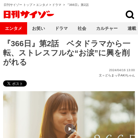
日刊サイゾー トップ
>
エンタメ
>
ドラマ
>
『366日』第2話
日刊サイゾー
エンタメ
お笑い
ドラマ
社会
カルチャー
連載
『366日』第2話 ベタドラマから一
転、ストレスフルな“お涙”に興を削
がれる
2024/04/16 13:00
文＝
どらまっ子AKIちゃん