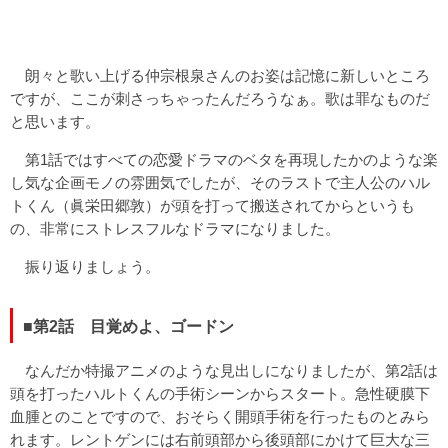
朗々と歌い上げる仲宗根泉さんのお姿は記憶に新しいところ
ですが、ここが刺さっちゃったんだろうなぁ。歌は罪なものだ
と思います。
第1話ではすべての恋愛ドラマのベタを再現したかのような楽
し気な企画モノの雰囲気でしたが、そのラストで主人公のハル
トくん（眞栄田郷敦）が頭を打って搬送されてからというも
の、非常にストレスフルなドラマになりました。
振り返りましょう。
■第2話 目覚めよ、ゴードン
なんだか特撮アニメのような見出しになりましたが、第2話は
頭を打ったハルトくんの手術シーンからスタート。急性硬膜下
血腫とのことですので、おそらく開頭手術を行ったものとみら
れます。レントゲンには右前頭部から後頭部にかけて巨大な三