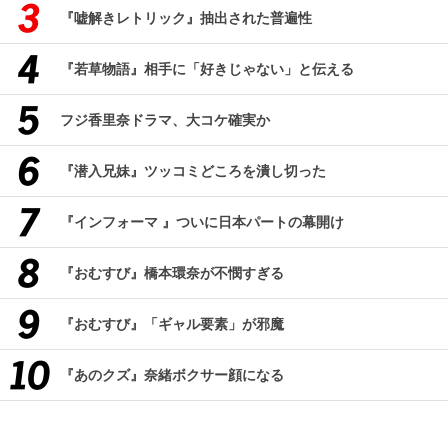
『嘘解きレトリック』抽出された普遍性
『若草物語』相手に「好きじゃない」と伝える
フジ香里奈ドラマ、大コケ確実か
『潜入兄妹』ツッコミどころを潰し切った
『インフォーマ 』ついに日本パートの幕開け
『おむすび』橋本環奈が不憫すぎる
『おむすび』「ギャル要素」が邪魔
『あのクズ』奈緒ボクサー顔になる