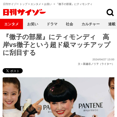
日刊サイゾー トップ
>
エンタメ
>
お笑い
>
『徹子の部屋』にティモンディ
日刊サイゾー
エンタメ
お笑い
ドラマ
社会
カルチャー
連載
『徹子の部屋』にティモンディ 高
岸vs徹子という超ド級マッチアップ
に刮目する
2024/04/27 13:00
文＝
新越谷ノリヲ（ライター）