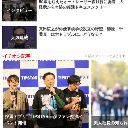
50歳を迎えたオートレーサー森且行に密着 大
怪我から奇跡の復活ドキュメンタリー
インタビュー
真田広之が俳優養成学校設立の野望、師匠・千
葉真一は大トラブルに…どうなる？
人気連載
イチオシ記事
※横スクロールできます▶
投票アプリ「TIPSTAR」がファン交流イ
ベント開催
美人社長の知られ