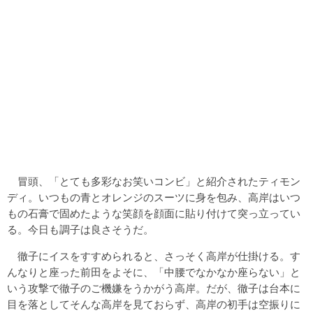
冒頭、「とても多彩なお笑いコンビ」と紹介されたティモン
ディ。いつもの青とオレンジのスーツに身を包み、高岸はいつ
もの石膏で固めたような笑顔を顔面に貼り付けて突っ立ってい
る。今日も調子は良さそうだ。
徹子にイスをすすめられると、さっそく高岸が仕掛ける。す
んなりと座った前田をよそに、「中腰でなかなか座らない」と
いう攻撃で徹子のご機嫌をうかがう高岸。だが、徹子は台本に
目を落としてそんな高岸を見ておらず、高岸の初手は空振りに