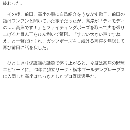
終わった。
その後、前田、高岸の順に自己紹介をうながす徹子。前田の
話はフンフンと聞いていた徹子だったが、高岸が「ティモディ
の……高岸です！」とファイティングポーズを取って声を張り
上げると目ん玉をひん剥いて驚愕。「すごい大きい声ですね
え」と一瞥だけくれ、ガッツポーズをし続ける高岸を無視して
再び前田に話を戻した。
ひとしきり保護猫の話題で盛り上がると、今度は高岸の野球
エピソードに。20年に独立リーグ・栃木ゴールデンブレーブス
に入団した高岸はれっきとしたプロ野球選手だ。