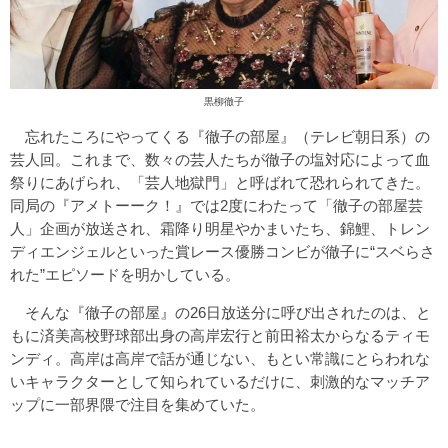
黒柳徹子
忘れたころにやってくる『徹子の部屋』（テレビ朝日系）の
芸人回。これまで、数々の芸人たちが徹子の塩対応によって血
祭りにあげられ、「芸人地獄門」と呼ばれて恐れられてきた。
同局の『アメトーーク！』では2度にわたって「徹子の部屋芸
人」企画が放送され、霜降り明星やかまいたち、錦鯉、トレン
ディエンジェルといった賞レース優勝コンビが徹子に“スベらさ
れた”エピソードを明かしている。
そんな『徹子の部屋』の26日放送分に呼び出されたのは、と
もに済美高校野球部出身の高岸宏行と前田裕太からなるティモ
ンディ。高岸は高岸で話が通じない、もとい常識にとらわれな
いキャラクターとして知られているだけに、刺激的なマッチア
ップに一部界隈で注目を集めていた。