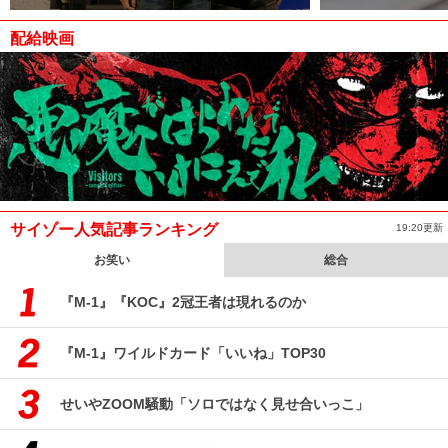
配給映画
サイゾー人気記事ランキング
19:20更新
お笑い
総合
『M-1』『KOC』2冠王者は現れるのか
『M-1』ワイルドカード「いいね」TOP30
せいやZOOM騒動「ソロではなく見せ合いっこ」