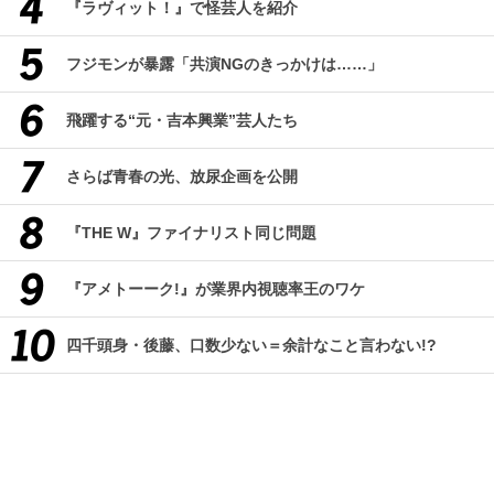
『ラヴィット！』で怪芸人を紹介
フジモンが暴露「共演NGのきっかけは……」
飛躍する“元・吉本興業”芸人たち
さらば青春の光、放尿企画を公開
『THE W』ファイナリスト同じ問題
『アメトーーク!』が業界内視聴率王のワケ
四千頭身・後藤、口数少ない＝余計なこと言わない!?