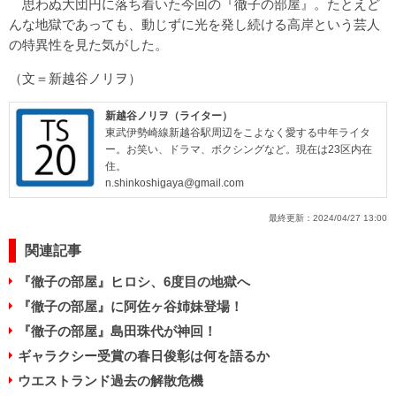
思わぬ大団円に落ち着いた今回の『徹子の部屋』。たとえど
んな地獄であっても、動じずに光を発し続ける高岸という芸人
の特異性を見た気がした。
（文＝新越谷ノリヲ）
新越谷ノリヲ（ライター）
東武伊勢崎線新越谷駅周辺をこよなく愛する中年ライタ
ー。お笑い、ドラマ、ボクシングなど。現在は23区内在
住。
n.shinkoshigaya@gmail.com
最終更新：
2024/04/27 13:00
関連記事
『徹子の部屋』ヒロシ、6度目の地獄へ
『徹子の部屋』に阿佐ヶ谷姉妹登場！
『徹子の部屋』島田珠代が神回！
ギャラクシー受賞の春日俊彰は何を語るか
ウエストランド過去の解散危機