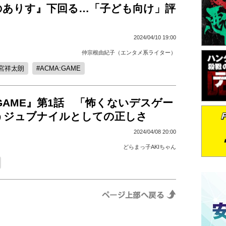
のありす』下回る…「子ども向け」評
2024/04/10 19:00
仲宗根由紀子（エンタメ系ライター）
宮祥太朗
ACMA:GAME
:GAME』第1話 「怖くないデスゲー
うジュブナイルとしての正しさ
2024/04/08 20:00
どらまっ子AKIちゃん