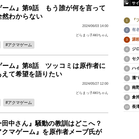
サ
ゲーム』第9話 もう誰が何を言って
全然わからない
『
2024/06/03 14:00
有
どらまっ子AKIちゃん
源
アクマゲーム
ジ
セ
ゲーム』第8話 ツッコミは原作者に
ハ
あえて希望を語りたい
瀧
2024/05/27 12:00
南
どらまっ子AKIちゃん
倉
アクマゲーム
長
ー田中さん』騒動の教訓はどこへ？
アクマゲーム』を原作者メーブ氏が