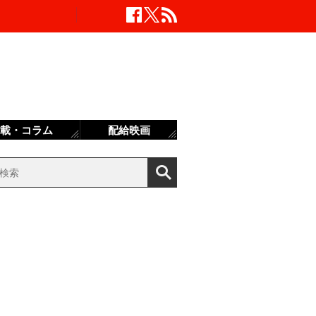
載・コラム
配給映画