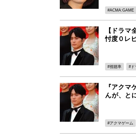
ACMA:GAME
【ドラマ
忖度０レ
視聴率
ド
『アクマ
んが、と
アクマゲーム