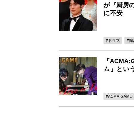
が『厨房
に不安
ドラマ
間
『ACMA
ム」とい
ACMA:GAME