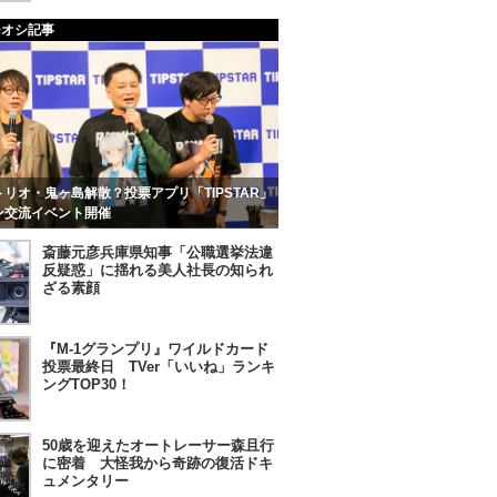
チオシ記事
リオ・鬼ヶ島解散？投票アプリ「TIPSTAR」
ン交流イベント開催
斎藤元彦兵庫県知事「公職選挙法違
反疑惑」に揺れる美人社長の知られ
ざる素顔
『M-1グランプリ』ワイルドカード
投票最終日 TVer「いいね」ランキ
ングTOP30！
50歳を迎えたオートレーサー森且行
に密着 大怪我から奇跡の復活ドキ
ュメンタリー