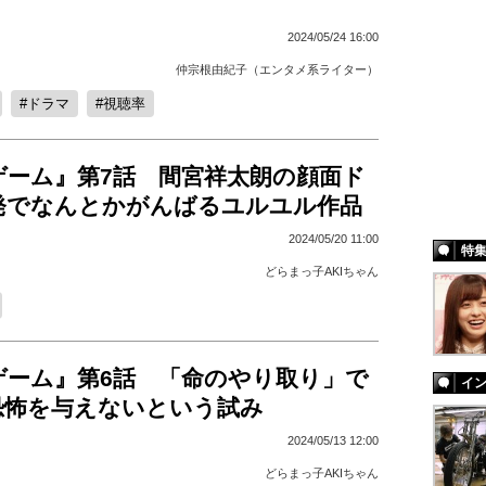
2024/05/24 16:00
仲宗根由紀子（エンタメ系ライター）
ドラマ
視聴率
ゲーム』第7話 間宮祥太朗の顔面ド
発でなんとかがんばるユルユル作品
2024/05/20 11:00
特
どらまっ子AKIちゃん
ゲーム』第6話 「命のやり取り」で
イ
恐怖を与えないという試み
2024/05/13 12:00
どらまっ子AKIちゃん