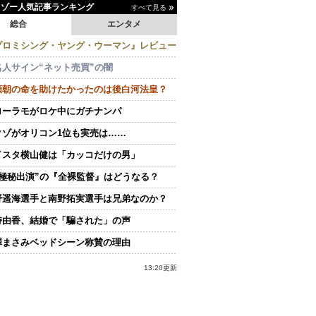
イゾー人気記事ランキング
すべて見る
総合
エンタメ
プロミシング・ヤング・ウーマン』レビュー
名人サイン“ネット売買”の闇
頼朝の命を助けたかったのは後白河法皇？
ローラモがロケ中にガチナンパ
クゾがオリコン1位も実売は……
イスタ横山健は「カッコだけの男」
“極秘出演”の『全裸監督』はどうなる？
野遥海選手と南野拓実選手は兄弟なのか？
持由香、結婚で「騙された」の声
澤まさみベッドシーン称賛の理由
13:20更新