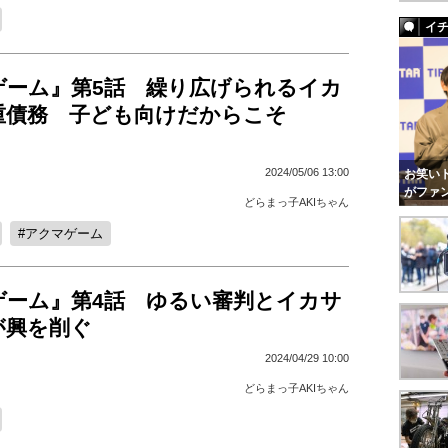
イ
ゲーム』第5話 繰り広げられるイカ
重債務 子ども向けだからこそ
2024/05/06 13:00
お笑いト
がファ
どらまっ子AKIちゃん
アクマゲーム
ゲーム』第4話 ゆるい審判とイカサ
が興を削ぐ
2024/04/29 10:00
どらまっ子AKIちゃん