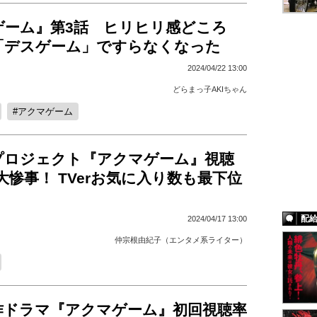
ゲーム』第3話 ヒリヒリ感どころ
「デスゲーム」ですらなくなった
2024/04/22 13:00
どらまっ子AKIちゃん
アクマゲーム
プロジェクト『アクマゲーム』視聴
の大惨事！ TVerお気に入り数も最下位
配
2024/04/17 13:00
仲宗根由紀子（エンタメ系ライター）
作ドラマ『アクマゲーム』初回視聴率