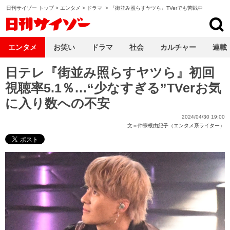
日刊サイゾー トップ
>
エンタメ
>
ドラマ
>
『街並み照らすヤツら』TVerでも苦戦中
日刊サイゾー
エンタメ
お笑い
ドラマ
社会
カルチャー
連載
日テレ『街並み照らすヤツら』初回
視聴率5.1％…“少なすぎる”TVerお気
に入り数への不安
2024/04/30 19:00
文＝
仲宗根由紀子（エンタメ系ライター）