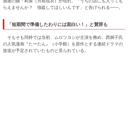
酒屋の娘・莉菜（月島琉衣）が現れ、「うちの店にも入っても
らえませんか？ 強盗してほしいんです」と告げられる――。
「短期間で準備したわりには面白い！」と賛辞も
そもそも同枠では当初、ムロツヨシが主演を務め、西炯子氏
の人気漫画『たーたん』（小学館）を原作とする連続ドラマの
放送が予定されていたものと見られている。