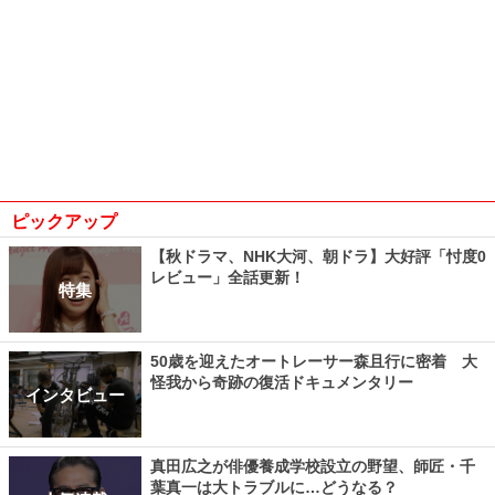
ピックアップ
【秋ドラマ、NHK大河、朝ドラ】大好評「忖度0
レビュー」全話更新！
特集
50歳を迎えたオートレーサー森且行に密着 大
怪我から奇跡の復活ドキュメンタリー
インタビュー
真田広之が俳優養成学校設立の野望、師匠・千
葉真一は大トラブルに…どうなる？