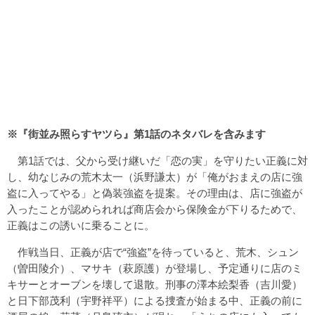
※『街並み照らすヤツら』第1話のネタバレを含みます
第1話では、父から受け継いだ「恋の実」を守りたい正義に対
し、幼なじみの荒木太一（浜野謙太）が「俺がおまえの店に強
盗に入ってやる」と偽装強盗を提案。その理由は、店に強盗が
入ったことが認められれば商店会から保険金が下りるためで、
正義はこの誘いに乗ることに。
作戦当日、正義が店で“強盗”を待っていると、荒木、シュン
（曽田陵介）、マサキ（萩原護）が登場し、予定通りに店のミ
キサーとオーブンを壊して退散。刑事の澤本絵梨香（吉川愛）
と日下部茂利（宇野祥平）による捜査が始まる中、正義の前に