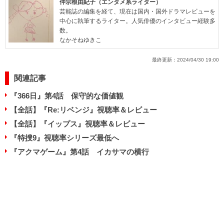
仲宗根由紀子（エンタメ系ライター）
芸能誌の編集を経て、現在は国内・国外ドラマレビューを
中心に執筆するライター。人気俳優のインタビュー経験多
数。
なかそねゆきこ
最終更新：
2024/04/30 19:00
関連記事
『366日』第4話 保守的な価値観
【全話】『Re:リベンジ』視聴率＆レビュー
【全話】『イップス』視聴率＆レビュー
『特捜9』視聴率シリーズ最低へ
『アクマゲーム』第4話 イカサマの横行