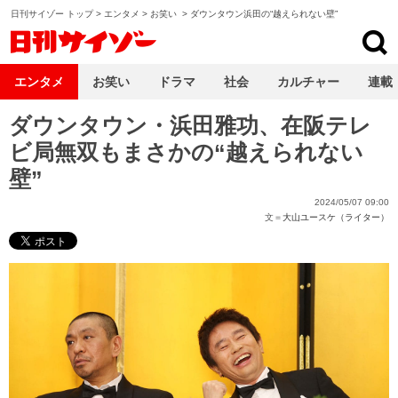
日刊サイゾー トップ
>
エンタメ
>
お笑い
>
ダウンタウン浜田の“越えられない壁”
日刊サイゾー
エンタメ
お笑い
ドラマ
社会
カルチャー
連載
ダウンタウン・浜田雅功、在阪テレ
ビ局無双もまさかの“越えられない
壁”
2024/05/07 09:00
文＝
大山ユースケ（ライター）