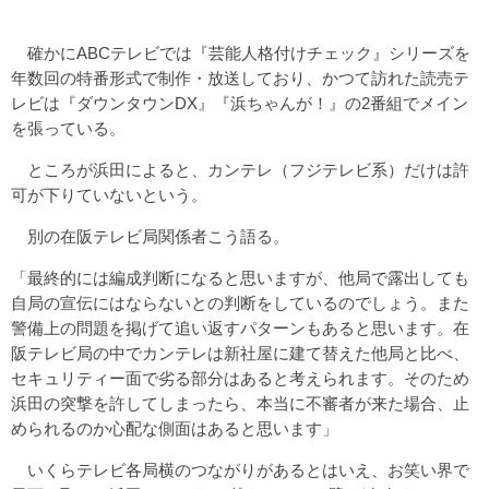
確かにABCテレビでは『芸能人格付けチェック』シリーズを
年数回の特番形式で制作・放送しており、かつて訪れた読売テ
レビは『ダウンタウンDX』『浜ちゃんが！』の2番組でメイン
を張っている。
ところが浜田によると、カンテレ（フジテレビ系）だけは許
可が下りていないという。
別の在阪テレビ局関係者こう語る。
「最終的には編成判断になると思いますが、他局で露出しても
自局の宣伝にはならないとの判断をしているのでしょう。また
警備上の問題を掲げて追い返すパターンもあると思います。在
阪テレビ局の中でカンテレは新社屋に建て替えた他局と比べ、
セキュリティー面で劣る部分はあると考えられます。そのため
浜田の突撃を許してしまったら、本当に不審者が来た場合、止
められるのか心配な側面はあると思います」
いくらテレビ各局横のつながりがあるとはいえ、お笑い界で