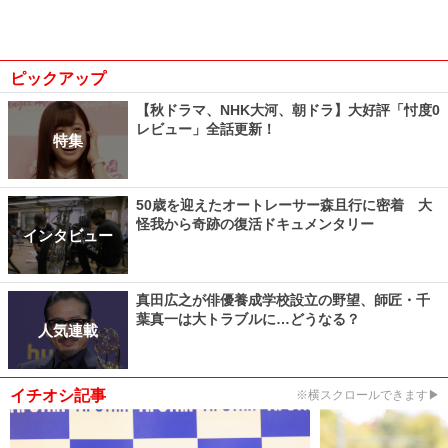
ピックアップ
【秋ドラマ、NHK大河、朝ドラ】大好評「忖度0
レビュー」全話更新！
特集
50歳を迎えたオートレーサー森且行に密着 大
怪我から奇跡の復活ドキュメンタリー
インタビュー
真田広之が俳優養成学校設立の野望、師匠・千
葉真一は大トラブルに…どうなる？
人気連載
イチオシ記事
※横スクロールできます▶