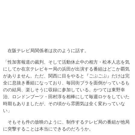
在阪テレビ局関係者は次のように話す。
「性加害報道の裁判、そして活動休止中の相方・松本人志を気
にしてか在京テレビキー局の浜田が出演する番組はどこか覇気
がありません。ただ、関西に目をやると『ごぶごぶ』だけは完
全に息抜き番組になっており、毎回街ブラを面倒がっているも
のの結局、楽しそうに収録に参加している。かつては東野幸
治、ロンドンブーツ・田村淳を相棒にして毎週ロケをしていた
時期もありましたが、その頃から雰囲気は全く変わっていな
い」
そもそも件の放映のように、制作するテレビ局の番組が他局
に突撃することは本当にできるのだろうか。